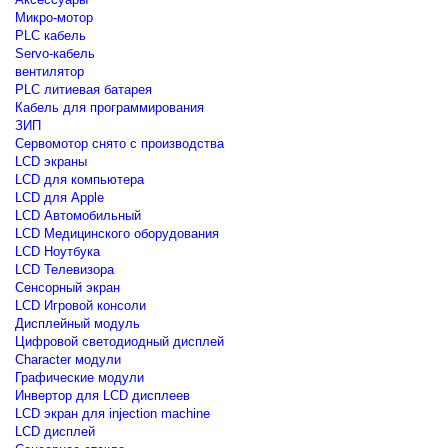
Микро-мотор
PLC кабель
Servo-кабель
вентилятор
PLC литиевая батарея
Кабель для программирования
ЗИП
Сервомотор снято с производства
LCD экраны
LCD для компьютера
LCD для Apple
LCD Автомобильный
LCD Медицинского оборудования
LCD Ноутбука
LCD Телевизора
Сенсорный экран
LCD Игровой консоли
Дисплейный модуль
Цифровой светодиодный дисплей
Сharacter модули
Графические модули
Инвертор для LCD дисплеев
LCD экран для injection machine
LCD дисплей