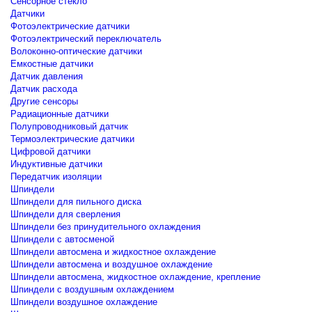
Сенсорное стекло
Датчики
Фотоэлектрические датчики
Фотоэлектрический переключатель
Волоконно-оптические датчики
Емкостные датчики
Датчик давления
Датчик расхода
Другие сенсоры
Радиационные датчики
Полупроводниковый датчик
Термоэлектрические датчики
Цифровой датчики
Индуктивные датчики
Передатчик изоляции
Шпиндели
Шпиндели для пильного диска
Шпиндели для сверления
Шпиндели без принудительного охлаждения
Шпиндели с автосменой
Шпиндели автосмена и жидкостное охлаждение
Шпиндели автосмена и воздушное охлаждение
Шпиндели автосмена, жидкостное охлаждение, крепление
Шпиндели с воздушным охлаждением
Шпиндели воздушное охлаждение