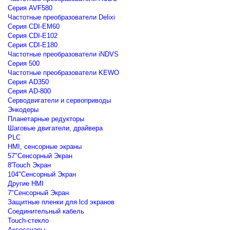
Серия AVF580
Частотные преобразователи Delixi
Серия CDI-EM60
Серия CDI-E102
Серия CDI-E180
Частотные преобразователи iNDVS
Серия 500
Частотные преобразователи KEWO
Серия AD350
Серия AD-800
Серводвигатели и сервоприводы
Энкодеры
Планетарные редукторы
Шаговые двигатели, драйвера
PLC
HMI, сенсорные экраны
57"Сенсорный Экран
8'Touch Экран
104"Сенсорный Экран
Другие HMI
7"Сенсорный Экран
Защитные пленки для lcd экранов
Соединительный кабель
Touch-стекло
Аксессуары