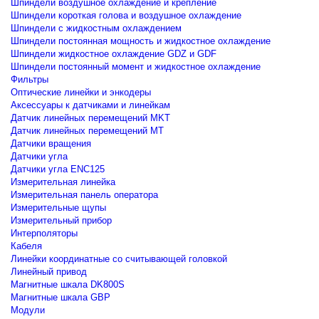
Шпиндели воздушное охлаждение и крепление
Шпиндели короткая голова и воздушное охлаждение
Шпиндели с жидкостным охлаждением
Шпиндели постоянная мощность и жидкостное охлаждение
Шпиндели жидкостное охлаждение GDZ и GDF
Шпиндели постоянный момент и жидкостное охлаждение
Фильтры
Оптические линейки и энкодеры
Аксессуары к датчиками и линейкам
Датчик линейных перемещений MKT
Датчик линейных перемещений MT
Датчики вращения
Датчики угла
Датчики угла ENC125
Измерительная линейка
Измерительная панель оператора
Измерительные щупы
Измерительный прибор
Интерполяторы
Кабеля
Линейки координатные со считывающей головкой
Линейный привод
Магнитные шкала DK800S
Магнитные шкала GBP
Модули