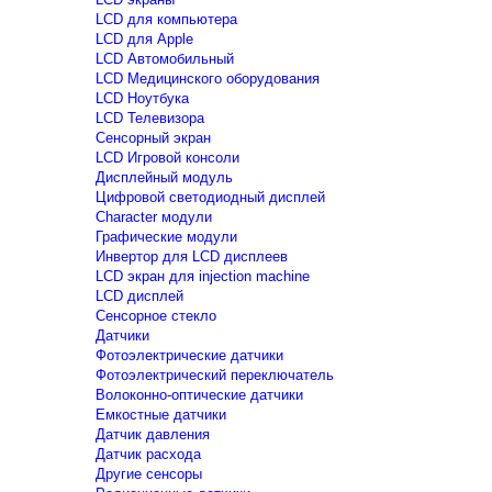
LCD для компьютера
LCD для Apple
LCD Автомобильный
LCD Медицинского оборудования
LCD Ноутбука
LCD Телевизора
Сенсорный экран
LCD Игровой консоли
Дисплейный модуль
Цифровой светодиодный дисплей
Сharacter модули
Графические модули
Инвертор для LCD дисплеев
LCD экран для injection machine
LCD дисплей
Сенсорное стекло
Датчики
Фотоэлектрические датчики
Фотоэлектрический переключатель
Волоконно-оптические датчики
Емкостные датчики
Датчик давления
Датчик расхода
Другие сенсоры