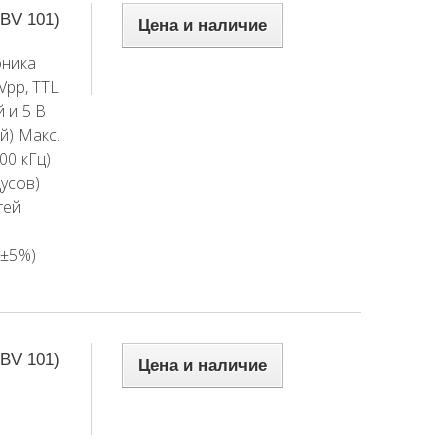
IBV 101)
Цена и наличие
оника
Vpp, TTL
 и 5 В
й) Макс.
00 кГц)
усов)
тей
 ±5%)
IBV 101)
Цена и наличие