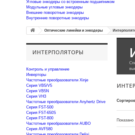
Угловые энкодеры со встроенным подшипником
Модульные угловые энкодеры
Внешние поворотные энкодеры
Внутренние поворотные энкодеры
Оптические линейки и энкодеры
Интерполят
ИНТЕРПОЛЯТОРЫ
Сп
вы
Контроль и управление
Инверторы
Частотные преобразователи Xinje
ИНТЕ
Cерия VB5/V5
Cерия VB5N
Cерия VH3
Сортиров
Частотные преобразователи Anyhertz Drive
Серия FST-500
Серия FST-650S
Серия FST-800
Показано 
Частотные преобразователи AUBO
Серия AVF580
Частотные преобразователи Delixi