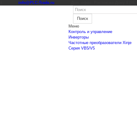
к)
info@PLC-Trade.ru
Доп. офис: Ростов-на-Дону 8 (863) 
Поиск
Меню
Контроль и управление
Инверторы
Частотные преобразователи Xinje
Cерия VB5/V5