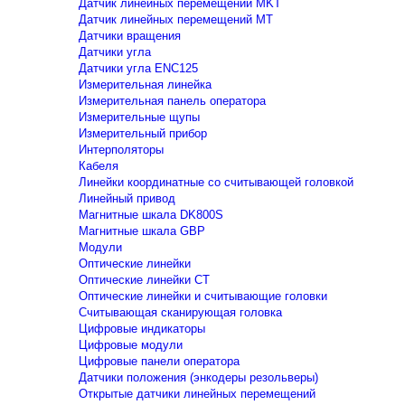
Датчик линейных перемещений MKT
Датчик линейных перемещений MT
Датчики вращения
Датчики угла
Датчики угла ENC125
Измерительная линейка
Измерительная панель оператора
Измерительные щупы
Измерительный прибор
Интерполяторы
Кабеля
Линейки координатные со считывающей головкой
Линейный привод
Магнитные шкала DK800S
Магнитные шкала GBP
Модули
Оптические линейки
Оптические линейки CT
Оптические линейки и считывающие головки
Считывающая сканирующая головка
Цифровые индикаторы
Цифровые модули
Цифровые панели оператора
Датчики положения (энкодеры резольверы)
Открытые датчики линейных перемещений