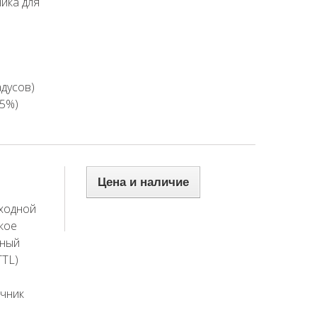
ика для
адусов)
±5%)
Цена и наличие
ходной
кое
тный
TTL)
очник