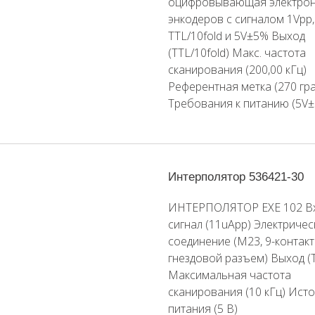
оцифровывающая электрон
энкодеров с сигналом 1Vpp,
TTL/10fold и 5V±5% Выход
(TTL/10fold) Макс. частота
сканирования (200,00 кГц)
Референтная метка (270 гр
Требования к питанию (5V
Интерполятор 536421-30
ИНТЕРПОЛЯТОР EXE 102 В
сигнал (11uApp) Электричес
соединение (M23, 9-контак
гнездовой разъем) Выход (
Максимальная частота
сканирования (10 кГц) Ист
питания (5 В)