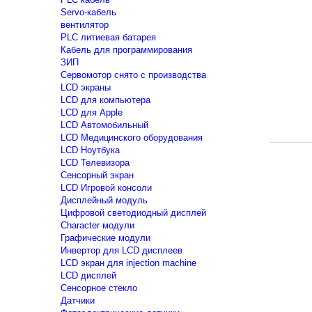
Servo-кабель
вентилятор
PLC литиевая батарея
Кабель для программирования
ЗИП
Сервомотор снято с производства
LCD экраны
LCD для компьютера
LCD для Apple
LCD Автомобильный
LCD Медицинского оборудования
LCD Ноутбука
LCD Телевизора
Сенсорный экран
LCD Игровой консоли
Дисплейный модуль
Цифровой светодиодный дисплей
Сharacter модули
Графические модули
Инвертор для LCD дисплеев
LCD экран для injection machine
LCD дисплей
Сенсорное стекло
Датчики