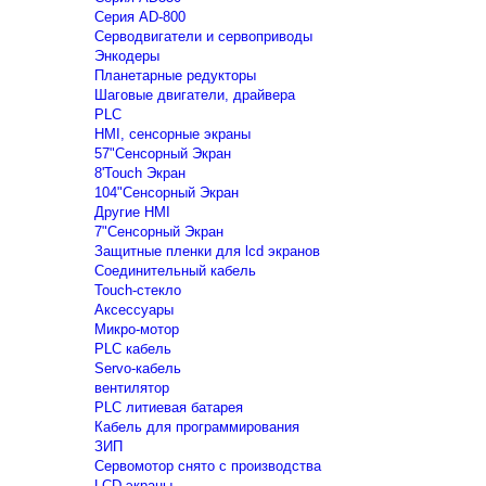
Серия AD-800
Серводвигатели и сервоприводы
Энкодеры
Планетарные редукторы
Шаговые двигатели, драйвера
PLC
HMI, сенсорные экраны
57"Сенсорный Экран
8'Touch Экран
104"Сенсорный Экран
Другие HMI
7"Сенсорный Экран
Защитные пленки для lcd экранов
Соединительный кабель
Touch-стекло
Аксессуары
Микро-мотор
PLC кабель
Servo-кабель
вентилятор
PLC литиевая батарея
Кабель для программирования
ЗИП
Сервомотор снято с производства
LCD экраны