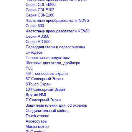
Серия CDI-EM60
Серия CDI-E102
Серия CDI-E180
Частотные преобразователи iNDVS
Серия 500
Частотные преобразователи KEWO
Серия AD350
Серия AD-800
Серводвигатели и сервоприводы
Энкодеры
Планетарные редукторы
Шаговые двигатели, драйвера
PLC
HMI, сенсорные экраны
57"Сенсорный Экран
8'Touch Экран
104"Сенсорный Экран
Другие HMI
7"Сенсорный Экран
Защитные пленки для lcd экранов
Соединительный кабель
Touch-стекло
Аксессуары
Микро-мотор
PLC кабель