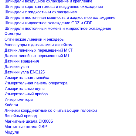
Шпиндели воздушное охлаждение и крепление
Шпиндели короткая голова и воздушное охлаждение
Шпиндели с жидкостным охлаждением
Шпиндели постоянная мощность и жидкостное охлаждение
Шпиндели жидкостное охлаждение GDZ и GDF
Шпиндели постоянный момент и жидкостное охлаждение
Фильтры
Оптические линейки и энкодеры
Аксессуары к датчиками и линейкам
Датчик линейных перемещений MKT
Датчик линейных перемещений MT
Датчики вращения
Датчики угла
Датчики угла ENC125
Измерительная линейка
Измерительная панель оператора
Измерительные щупы
Измерительный прибор
Интерполяторы
Кабеля
Линейки координатные со считывающей головкой
Линейный привод
Магнитные шкала DK800S
Магнитные шкала GBP
Модули