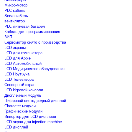
Микро-мотор
PLC кабель
Servo-кабель
вентилятор
PLC литиевая батарея
Кабель для программирования
ЗИП
Сервомотор снято с производства
LCD экраны
LCD для компьютера
LCD для Apple
LCD Автомобильный
LCD Медицинского оборудования
LCD Ноутбука
LCD Телевизора
Сенсорный экран
LCD Игровой консоли
Дисплейный модуль
Цифровой светодиодный дисплей
Сharacter модули
Графические модули
Инвертор для LCD дисплеев
LCD экран для injection machine
LCD дисплей