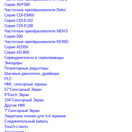
Серия AVF580
Частотные преобразователи Delixi
Серия CDI-EM60
Серия CDI-E102
Серия CDI-E180
Частотные преобразователи iNDVS
Серия 500
Частотные преобразователи KEWO
Серия AD350
Серия AD-800
Серводвигатели и сервоприводы
Энкодеры
Планетарные редукторы
Шаговые двигатели, драйвера
PLC
HMI, сенсорные экраны
57"Сенсорный Экран
8'Touch Экран
104"Сенсорный Экран
Другие HMI
7"Сенсорный Экран
Защитные пленки для lcd экранов
Соединительный кабель
Touch-стекло
Аксессуары