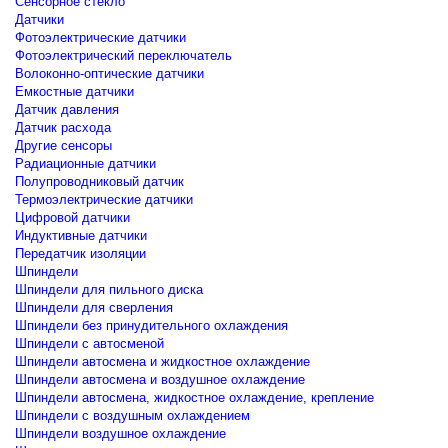
Сенсорное стекло
Датчики
Фотоэлектрические датчики
Фотоэлектрический переключатель
Волоконно-оптические датчики
Емкостные датчики
Датчик давления
Датчик расхода
Другие сенсоры
Радиационные датчики
Полупроводниковый датчик
Термоэлектрические датчики
Цифровой датчики
Индуктивные датчики
Передатчик изоляции
Шпиндели
Шпиндели для пильного диска
Шпиндели для сверления
Шпиндели без принудительного охлаждения
Шпиндели с автосменой
Шпиндели автосмена и жидкостное охлаждение
Шпиндели автосмена и воздушное охлаждение
Шпиндели автосмена, жидкостное охлаждение, крепление
Шпиндели с воздушным охлаждением
Шпиндели воздушное охлаждение