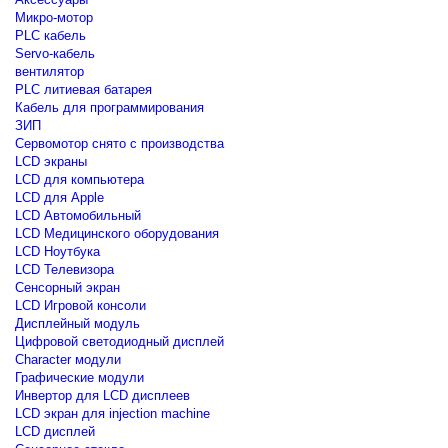
Микро-мотор
PLC кабель
Servo-кабель
вентилятор
PLC литиевая батарея
Кабель для программирования
ЗИП
Сервомотор снято с производства
LCD экраны
LCD для компьютера
LCD для Apple
LCD Автомобильный
LCD Медицинского оборудования
LCD Ноутбука
LCD Телевизора
Сенсорный экран
LCD Игровой консоли
Дисплейный модуль
Цифровой светодиодный дисплей
Сharacter модули
Графические модули
Инвертор для LCD дисплеев
LCD экран для injection machine
LCD дисплей