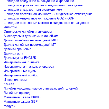
Шпиндели воздушное охлаждение и крепление
Шпиндели короткая голова и воздушное охлаждение
Шпиндели с жидкостным охлаждением
Шпиндели постоянная мощность и жидкостное охлаждение
Шпиндели жидкостное охлаждение GDZ и GDF
Шпиндели постоянный момент и жидкостное охлаждение
Фильтры
Оптические линейки и энкодеры
Аксессуары к датчиками и линейкам
Датчик линейных перемещений MKT
Датчик линейных перемещений MT
Датчики вращения
Датчики угла
Датчики угла ENC125
Измерительная линейка
Измерительная панель оператора
Измерительные щупы
Измерительный прибор
Интерполяторы
Кабеля
Линейки координатные со считывающей головкой
Линейный привод
Магнитные шкала DK800S
Магнитные шкала GBP
Модули