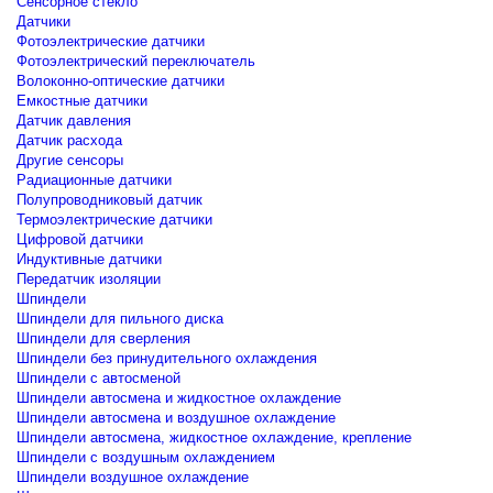
Сенсорное стекло
Датчики
Фотоэлектрические датчики
Фотоэлектрический переключатель
Волоконно-оптические датчики
Емкостные датчики
Датчик давления
Датчик расхода
Другие сенсоры
Радиационные датчики
Полупроводниковый датчик
Термоэлектрические датчики
Цифровой датчики
Индуктивные датчики
Передатчик изоляции
Шпиндели
Шпиндели для пильного диска
Шпиндели для сверления
Шпиндели без принудительного охлаждения
Шпиндели с автосменой
Шпиндели автосмена и жидкостное охлаждение
Шпиндели автосмена и воздушное охлаждение
Шпиндели автосмена, жидкостное охлаждение, крепление
Шпиндели с воздушным охлаждением
Шпиндели воздушное охлаждение