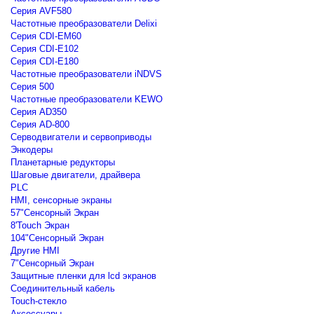
Серия AVF580
Частотные преобразователи Delixi
Серия CDI-EM60
Серия CDI-E102
Серия CDI-E180
Частотные преобразователи iNDVS
Серия 500
Частотные преобразователи KEWO
Серия AD350
Серия AD-800
Серводвигатели и сервоприводы
Энкодеры
Планетарные редукторы
Шаговые двигатели, драйвера
PLC
HMI, сенсорные экраны
57"Сенсорный Экран
8'Touch Экран
104"Сенсорный Экран
Другие HMI
7"Сенсорный Экран
Защитные пленки для lcd экранов
Соединительный кабель
Touch-стекло
Аксессуары