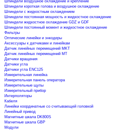
Шпиндели воздушное охлаждение и крепление
Шпиндели короткая голова и воздушное охлаждение
Шпиндели с жидкостным охлаждением
Шпиндели постоянная мощность и жидкостное охлаждение
Шпиндели жидкостное охлаждение GDZ и GDF
Шпиндели постоянный момент и жидкостное охлаждение
Фильтры
Оптические линейки и энкодеры
Аксессуары к датчиками и линейкам
Датчик линейных перемещений MKT
Датчик линейных перемещений MT
Датчики вращения
Датчики угла
Датчики угла ENC125
Измерительная линейка
Измерительная панель оператора
Измерительные щупы
Измерительный прибор
Интерполяторы
Кабеля
Линейки координатные со считывающей головкой
Линейный привод
Магнитные шкала DK800S
Магнитные шкала GBP
Модули