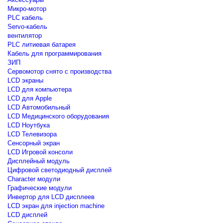
Микро-мотор
PLC кабель
Servo-кабель
вентилятор
PLC литиевая батарея
Кабель для программирования
ЗИП
Сервомотор снято с производства
LCD экраны
LCD для компьютера
LCD для Apple
LCD Автомобильный
LCD Медицинского оборудования
LCD Ноутбука
LCD Телевизора
Сенсорный экран
LCD Игровой консоли
Дисплейный модуль
Цифровой светодиодный дисплей
Сharacter модули
Графические модули
Инвертор для LCD дисплеев
LCD экран для injection machine
LCD дисплей