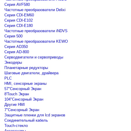
Серия AVF580
Частотные преобразователи Delixi
Серия CDI-EM60
Серия CDI-E102
Серия CDI-E180
Частотные преобразователи iNDVS
Серия 500
Частотные преобразователи KEWO
Серия AD350
Серия AD-800
Серводвигатели и сервоприводы
Энкодеры
Планетарные редукторы
Шаговые двигатели, драйвера
PLC
HMI, сенсорные экраны
57"Сенсорный Экран
8'Touch Экран
104"Сенсорный Экран
Другие HMI
7"Сенсорный Экран
Защитные пленки для lcd экранов
Соединительный кабель
Touch-стекло
Аксессуары