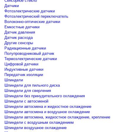
Сенсорное стекло
Датчики
Фотоэлектрические датчики
Фотоэлектрический переключатель
Волоконно-оптические датчики
Емкостные датчики
Датчик давления
Датчик расхода
Другие сенсоры
Радиационные датчики
Полупроводниковый датчик
Термоэлектрические датчики
Цифровой датчики
Индуктивные датчики
Передатчик изоляции
Шпиндели
Шпиндели для пильного диска
Шпиндели для сверления
Шпиндели без принудительного охлаждения
Шпиндели с автосменой
Шпиндели автосмена и жидкостное охлаждение
Шпиндели автосмена и воздушное охлаждение
Шпиндели автосмена, жидкостное охлаждение, крепление
Шпиндели с воздушным охлаждением
Шпиндели воздушное охлаждение