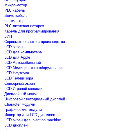
Микро-мотор
PLC кабель
Servo-кабель
вентилятор
PLC литиевая батарея
Кабель для программирования
ЗИП
Сервомотор снято с производства
LCD экраны
LCD для компьютера
LCD для Apple
LCD Автомобильный
LCD Медицинского оборудования
LCD Ноутбука
LCD Телевизора
Сенсорный экран
LCD Игровой консоли
Дисплейный модуль
Цифровой светодиодный дисплей
Сharacter модули
Графические модули
Инвертор для LCD дисплеев
LCD экран для injection machine
LCD дисплей