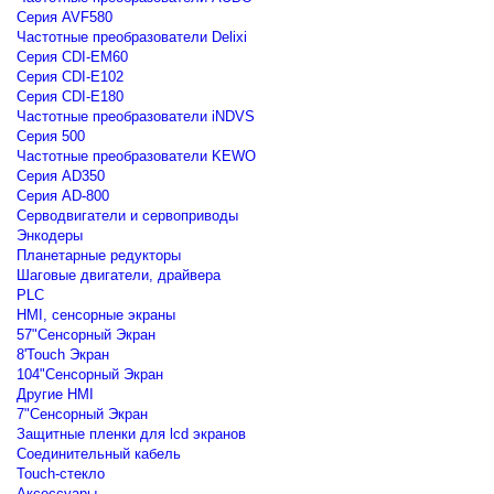
Серия AVF580
Частотные преобразователи Delixi
Серия CDI-EM60
Серия CDI-E102
Серия CDI-E180
Частотные преобразователи iNDVS
Серия 500
Частотные преобразователи KEWO
Серия AD350
Серия AD-800
Серводвигатели и сервоприводы
Энкодеры
Планетарные редукторы
Шаговые двигатели, драйвера
PLC
HMI, сенсорные экраны
57"Сенсорный Экран
8'Touch Экран
104"Сенсорный Экран
Другие HMI
7"Сенсорный Экран
Защитные пленки для lcd экранов
Соединительный кабель
Touch-стекло
Аксессуары