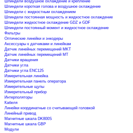
Шпиндели воздушное охлаждение и крепление
Шпиндели короткая голова и воздушное охлаждение
Шпиндели с жидкостным охлаждением
Шпиндели постоянная мощность и жидкостное охлаждение
Шпиндели жидкостное охлаждение GDZ и GDF
Шпиндели постоянный момент и жидкостное охлаждение
Фильтры
Оптические линейки и энкодеры
Аксессуары к датчиками и линейкам
Датчик линейных перемещений MKT
Датчик линейных перемещений MT
Датчики вращения
Датчики угла
Датчики угла ENC125
Измерительная линейка
Измерительная панель оператора
Измерительные щупы
Измерительный прибор
Интерполяторы
Кабеля
Линейки координатные со считывающей головкой
Линейный привод
Магнитные шкала DK800S
Магнитные шкала GBP
Модули