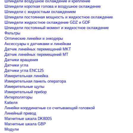
Шпиндели воздушное охлаждение и крепление
Шпиндели короткая голова и воздушное охлаждение
Шпиндели с жидкостным охлаждением
Шпиндели постоянная мощность и жидкостное охлаждение
Шпиндели жидкостное охлаждение GDZ и GDF
Шпиндели постоянный момент и жидкостное охлаждение
Фильтры
Оптические линейки и энкодеры
Аксессуары к датчиками и линейкам
Датчик линейных перемещений MKT
Датчик линейных перемещений MT
Датчики вращения
Датчики угла
Датчики угла ENC125
Измерительная линейка
Измерительная панель оператора
Измерительные щупы
Измерительный прибор
Интерполяторы
Кабеля
Линейки координатные со считывающей головкой
Линейный привод
Магнитные шкала DK800S
Магнитные шкала GBP
Модули