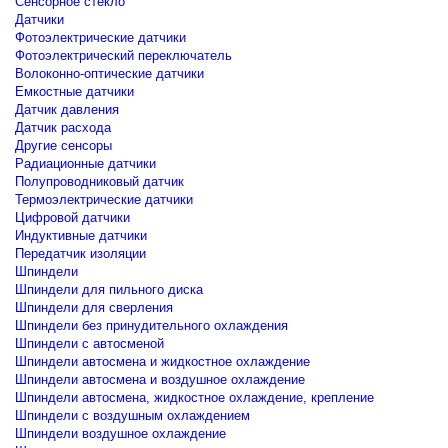
Сенсорное стекло
Датчики
Фотоэлектрические датчики
Фотоэлектрический переключатель
Волоконно-оптические датчики
Емкостные датчики
Датчик давления
Датчик расхода
Другие сенсоры
Радиационные датчики
Полупроводниковый датчик
Термоэлектрические датчики
Цифровой датчики
Индуктивные датчики
Передатчик изоляции
Шпиндели
Шпиндели для пильного диска
Шпиндели для сверления
Шпиндели без принудительного охлаждения
Шпиндели с автосменой
Шпиндели автосмена и жидкостное охлаждение
Шпиндели автосмена и воздушное охлаждение
Шпиндели автосмена, жидкостное охлаждение, крепление
Шпиндели с воздушным охлаждением
Шпиндели воздушное охлаждение