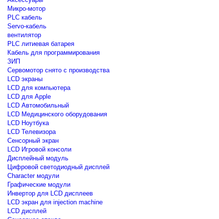
Микро-мотор
PLC кабель
Servo-кабель
вентилятор
PLC литиевая батарея
Кабель для программирования
ЗИП
Сервомотор снято с производства
LCD экраны
LCD для компьютера
LCD для Apple
LCD Автомобильный
LCD Медицинского оборудования
LCD Ноутбука
LCD Телевизора
Сенсорный экран
LCD Игровой консоли
Дисплейный модуль
Цифровой светодиодный дисплей
Сharacter модули
Графические модули
Инвертор для LCD дисплеев
LCD экран для injection machine
LCD дисплей