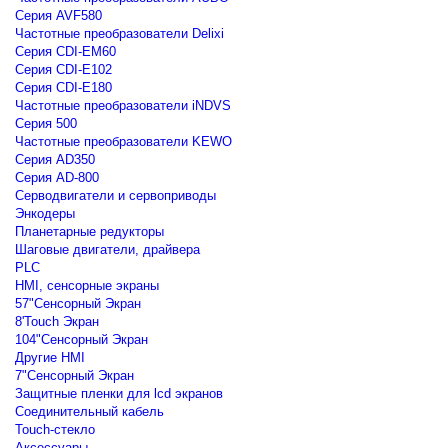
Серия AVF580
Частотные преобразователи Delixi
Серия CDI-EM60
Серия CDI-E102
Серия CDI-E180
Частотные преобразователи iNDVS
Серия 500
Частотные преобразователи KEWO
Серия AD350
Серия AD-800
Серводвигатели и сервоприводы
Энкодеры
Планетарные редукторы
Шаговые двигатели, драйвера
PLC
HMI, сенсорные экраны
57"Сенсорный Экран
8'Touch Экран
104"Сенсорный Экран
Другие HMI
7"Сенсорный Экран
Защитные пленки для lcd экранов
Соединительный кабель
Touch-стекло
Аксессуары