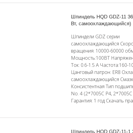
Шпиндель HQD GDZ-11 36
Вт, самоохлаждающийся)
Шпиндели GDZ серии
самоохлаждающийся Скоро
вращения: 10000-60000 об
Мощность:100ВТ Напряжен
Ток: 0.6-1.5 A Частота:160-
Цанговый патрон: ER8 Охла
самоохлаждающийся Смазк
Консистентная Тип подшип
No. 4 (2*7005C P4, 2*7005C
Гарантия: 1 год Скачать пр
Шпиндель HQD GDZ-11-1 