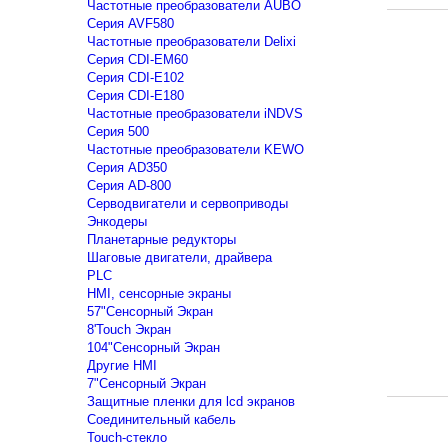
Частотные преобразователи AUBO
Серия AVF580
Частотные преобразователи Delixi
Серия CDI-EM60
Серия CDI-E102
Серия CDI-E180
Частотные преобразователи iNDVS
Серия 500
Частотные преобразователи KEWO
Серия AD350
Серия AD-800
Серводвигатели и сервоприводы
Энкодеры
Планетарные редукторы
Шаговые двигатели, драйвера
PLC
HMI, сенсорные экраны
57"Сенсорный Экран
8'Touch Экран
104"Сенсорный Экран
Другие HMI
7"Сенсорный Экран
Защитные пленки для lcd экранов
Соединительный кабель
Touch-стекло