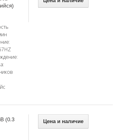
Цена и наличие
щийся)
сть
мин
ние:
667HZ
ждение:
а:
ников
айс
В (0.3
Цена и наличие
)