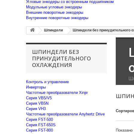
Угловые энкодеры со встроенным подшипником
Модульные угловые энкодеры
Внешние поворотные энкодеры
Внутренние поворотные энкодеры
Шпиндели
Шпиндели без принудительного 
ШПИНДЕЛИ БЕЗ
ПРИНУДИТЕЛЬНОГО
ОХЛАЖДЕНИЯ
Шп
Контроль и управление
Инверторы
Частотные преобразователи Xinje
ШПИН
Cерия VB5/V5
Cерия VB5N
Cерия VH3
Сортиров
Частотные преобразователи Anyhertz Drive
Серия FST-500
Серия FST-650S
Серия FST-800
Показано 