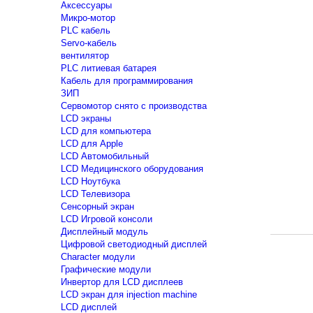
Аксессуары
Микро-мотор
PLC кабель
Servo-кабель
вентилятор
PLC литиевая батарея
Кабель для программирования
ЗИП
Сервомотор снято с производства
LCD экраны
LCD для компьютера
LCD для Apple
LCD Автомобильный
LCD Медицинского оборудования
LCD Ноутбука
LCD Телевизора
Сенсорный экран
LCD Игровой консоли
Дисплейный модуль
Цифровой светодиодный дисплей
Сharacter модули
Графические модули
Инвертор для LCD дисплеев
LCD экран для injection machine
LCD дисплей