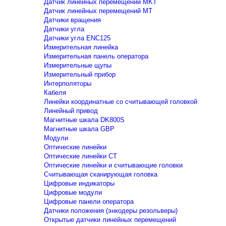
Датчик линейных перемещений MKT
Датчик линейных перемещений MT
Датчики вращения
Датчики угла
Датчики угла ENC125
Измерительная линейка
Измерительная панель оператора
Измерительные щупы
Измерительный прибор
Интерполяторы
Кабеля
Линейки координатные со считывающей головкой
Линейный привод
Магнитные шкала DK800S
Магнитные шкала GBP
Модули
Оптические линейки
Оптические линейки CT
Оптические линейки и считывающие головки
Считывающая сканирующая головка
Цифровые индикаторы
Цифровые модули
Цифровые панели оператора
Датчики положения (энкодеры резольверы)
Открытые датчики линейных перемещений