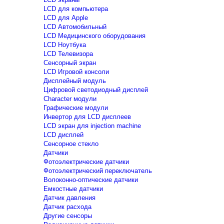
LCD для компьютера
LCD для Apple
LCD Автомобильный
LCD Медицинского оборудования
LCD Ноутбука
LCD Телевизора
Сенсорный экран
LCD Игровой консоли
Дисплейный модуль
Цифровой светодиодный дисплей
Сharacter модули
Графические модули
Инвертор для LCD дисплеев
LCD экран для injection machine
LCD дисплей
Сенсорное стекло
Датчики
Фотоэлектрические датчики
Фотоэлектрический переключатель
Волоконно-оптические датчики
Емкостные датчики
Датчик давления
Датчик расхода
Другие сенсоры