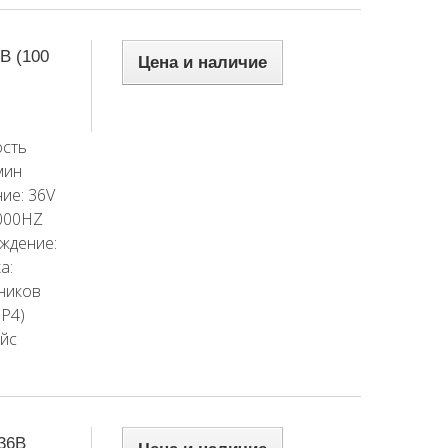
В (100
Цена и наличие
сть
мин
ие: 36V
1000HZ
ждение:
а:
ников
 P4)
айс
36В