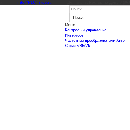
к)
info@PLC-Trade.ru
Доп. офис: Ростов-на-Дону 8 (863) 
Поиск
Меню
Контроль и управление
Инверторы
Частотные преобразователи Xinje
Cерия VB5/V5