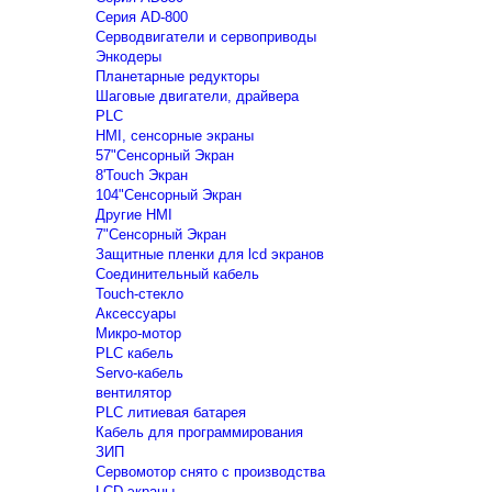
Серия AD-800
Серводвигатели и сервоприводы
Энкодеры
Планетарные редукторы
Шаговые двигатели, драйвера
PLC
HMI, сенсорные экраны
57"Сенсорный Экран
8'Touch Экран
104"Сенсорный Экран
Другие HMI
7"Сенсорный Экран
Защитные пленки для lcd экранов
Соединительный кабель
Touch-стекло
Аксессуары
Микро-мотор
PLC кабель
Servo-кабель
вентилятор
PLC литиевая батарея
Кабель для программирования
ЗИП
Сервомотор снято с производства
LCD экраны