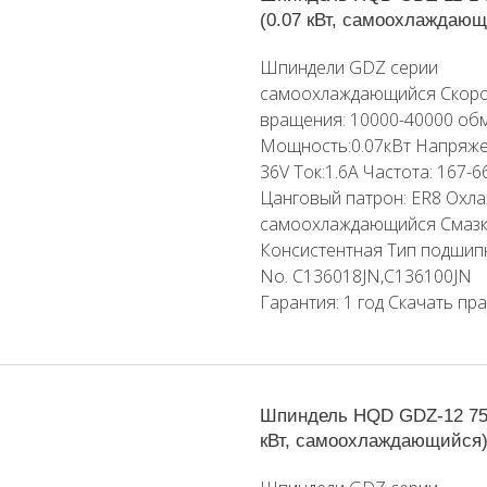
(0.07 кВт, самоохлаждаю
Шпиндели GDZ серии
самоохлаждающийся Скоро
вращения: 10000-40000 об
Мощность:0.07кВт Напряже
36V Ток:1.6A Частота: 167-
Цанговый патрон: ER8 Охла
самоохлаждающийся Смазк
Консистентная Тип подшип
No. C136018JN,C136100JN
Гарантия: 1 год Скачать пр
Шпиндель HQD GDZ-12 75
кВт, самоохлаждающийся