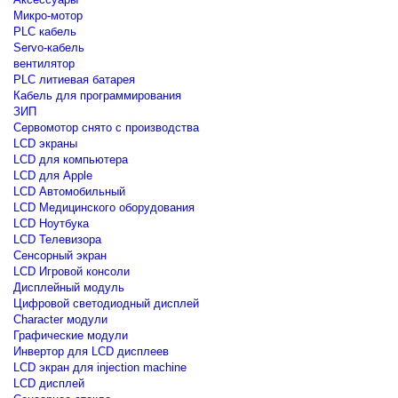
Микро-мотор
PLC кабель
Servo-кабель
вентилятор
PLC литиевая батарея
Кабель для программирования
ЗИП
Сервомотор снято с производства
LCD экраны
LCD для компьютера
LCD для Apple
LCD Автомобильный
LCD Медицинского оборудования
LCD Ноутбука
LCD Телевизора
Сенсорный экран
LCD Игровой консоли
Дисплейный модуль
Цифровой светодиодный дисплей
Сharacter модули
Графические модули
Инвертор для LCD дисплеев
LCD экран для injection machine
LCD дисплей