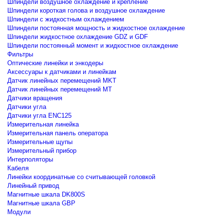
Шпиндели воздушное охлаждение и крепление
Шпиндели короткая голова и воздушное охлаждение
Шпиндели с жидкостным охлаждением
Шпиндели постоянная мощность и жидкостное охлаждение
Шпиндели жидкостное охлаждение GDZ и GDF
Шпиндели постоянный момент и жидкостное охлаждение
Фильтры
Оптические линейки и энкодеры
Аксессуары к датчиками и линейкам
Датчик линейных перемещений MKT
Датчик линейных перемещений MT
Датчики вращения
Датчики угла
Датчики угла ENC125
Измерительная линейка
Измерительная панель оператора
Измерительные щупы
Измерительный прибор
Интерполяторы
Кабеля
Линейки координатные со считывающей головкой
Линейный привод
Магнитные шкала DK800S
Магнитные шкала GBP
Модули