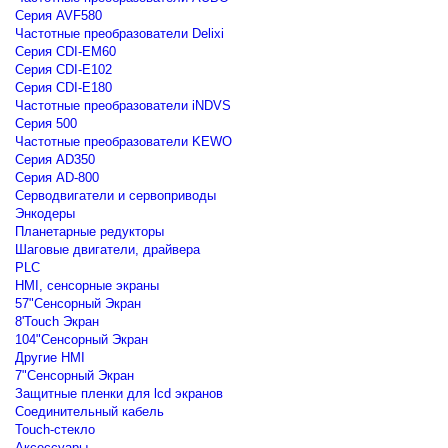
Серия AVF580
Частотные преобразователи Delixi
Серия CDI-EM60
Серия CDI-E102
Серия CDI-E180
Частотные преобразователи iNDVS
Серия 500
Частотные преобразователи KEWO
Серия AD350
Серия AD-800
Серводвигатели и сервоприводы
Энкодеры
Планетарные редукторы
Шаговые двигатели, драйвера
PLC
HMI, сенсорные экраны
57"Сенсорный Экран
8'Touch Экран
104"Сенсорный Экран
Другие HMI
7"Сенсорный Экран
Защитные пленки для lcd экранов
Соединительный кабель
Touch-стекло
Аксессуары