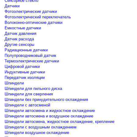
Сенсорное стекло
Датчики
Фотоэлектрические датчики
Фотоэлектрический переключатель
Волоконно-оптические датчики
Емкостные датчики
Датчик давления
Датчик расхода
Другие сенсоры
Радиационные датчики
Полупроводниковый датчик
Термоэлектрические датчики
Цифровой датчики
Индуктивные датчики
Передатчик изоляции
Шпиндели
Шпиндели для пильного диска
Шпиндели для сверления
Шпиндели без принудительного охлаждения
Шпиндели с автосменой
Шпиндели автосмена и жидкостное охлаждение
Шпиндели автосмена и воздушное охлаждение
Шпиндели автосмена, жидкостное охлаждение, крепление
Шпиндели с воздушным охлаждением
Шпиндели воздушное охлаждение