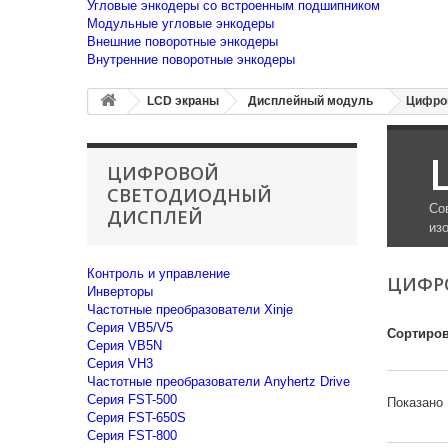
Угловые энкодеры со встроенным подшипником
Модульные угловые энкодеры
Внешние поворотные энкодеры
Внутренние поворотные энкодеры
LCD экраны
Дисплейный модуль
Цифро
ЦИФРОВОЙ
СВЕТОДИОДНЫЙ
Со
ДИСПЛЕЙ
из
Контроль и управление
ЦИФР
Инверторы
Частотные преобразователи Xinje
Cерия VB5/V5
Сортиров
Cерия VB5N
Cерия VH3
Частотные преобразователи Anyhertz Drive
Серия FST-500
Показано 
Серия FST-650S
Серия FST-800