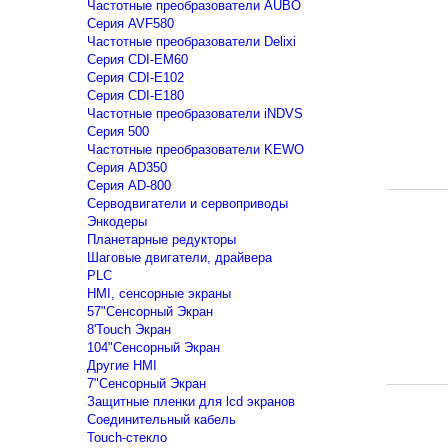
Частотные преобразователи AUBO
Серия AVF580
Частотные преобразователи Delixi
Серия CDI-EM60
Серия CDI-E102
Серия CDI-E180
Частотные преобразователи iNDVS
Серия 500
Частотные преобразователи KEWO
Серия AD350
Серия AD-800
Серводвигатели и сервоприводы
Энкодеры
Планетарные редукторы
Шаговые двигатели, драйвера
PLC
HMI, сенсорные экраны
57"Сенсорный Экран
8'Touch Экран
104"Сенсорный Экран
Другие HMI
7"Сенсорный Экран
Защитные пленки для lcd экранов
Соединительный кабель
Touch-стекло