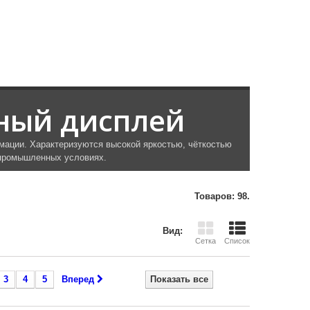
ный дисплей
ации. Характеризуются высокой яркостью, чёткостью
 промышленных условиях.
Товаров: 98.
Вид:
Сетка
Список
3
4
5
Вперед
Показать все