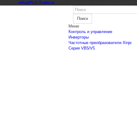
к)
info@PLC-Trade.ru
Доп. офис: Ростов-на-Дону 8 (863) 
Поиск
Меню
Контроль и управление
Инверторы
Частотные преобразователи Xinje
Cерия VB5/V5