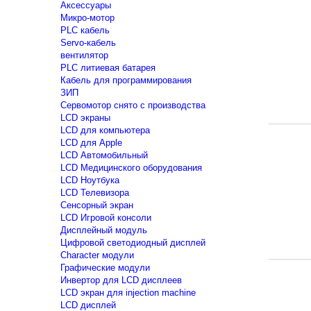
Аксессуары
Микро-мотор
PLC кабель
Servo-кабель
вентилятор
PLC литиевая батарея
Кабель для программирования
ЗИП
Сервомотор снято с производства
LCD экраны
LCD для компьютера
LCD для Apple
LCD Автомобильный
LCD Медицинского оборудования
LCD Ноутбука
LCD Телевизора
Сенсорный экран
LCD Игровой консоли
Дисплейный модуль
Цифровой светодиодный дисплей
Сharacter модули
Графические модули
Инвертор для LCD дисплеев
LCD экран для injection machine
LCD дисплей