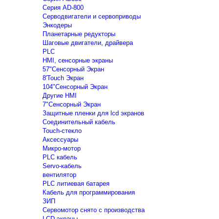
Серия AD-800
Серводвигатели и сервоприводы
Энкодеры
Планетарные редукторы
Шаговые двигатели, драйвера
PLC
HMI, сенсорные экраны
57"Сенсорный Экран
8'Touch Экран
104"Сенсорный Экран
Другие HMI
7"Сенсорный Экран
Защитные пленки для lcd экранов
Соединительный кабель
Touch-стекло
Аксессуары
Микро-мотор
PLC кабель
Servo-кабель
вентилятор
PLC литиевая батарея
Кабель для программирования
ЗИП
Сервомотор снято с производства
LCD экраны