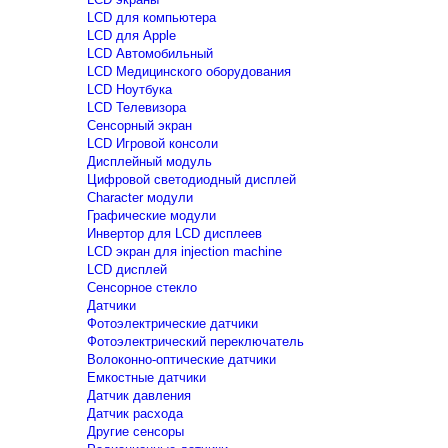
LCD для компьютера
LCD для Apple
LCD Автомобильный
LCD Медицинского оборудования
LCD Ноутбука
LCD Телевизора
Сенсорный экран
LCD Игровой консоли
Дисплейный модуль
Цифровой светодиодный дисплей
Сharacter модули
Графические модули
Инвертор для LCD дисплеев
LCD экран для injection machine
LCD дисплей
Сенсорное стекло
Датчики
Фотоэлектрические датчики
Фотоэлектрический переключатель
Волоконно-оптические датчики
Емкостные датчики
Датчик давления
Датчик расхода
Другие сенсоры