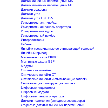
Датчик линейных перемещений MKT
Датчик линейных перемещений MT
Датчики вращения
Датчики угла
Датчики угла ENC125
Измерительная линейка
Измерительная панель оператора
Измерительные щупы
Измерительный прибор
Интерполяторы
Кабеля
Линейки координатные со считывающей головкой
Линейный привод
Магнитные шкала DK800S
Магнитные шкала GBP
Модули
Оптические линейки
Оптические линейки CT
Оптические линейки и считывающие головки
Считывающая сканирующая головка
Цифровые индикаторы
Цифровые модули
Цифровые панели оператора
Датчики положения (энкодеры резольверы)
Открытые датчики линейных перемещений