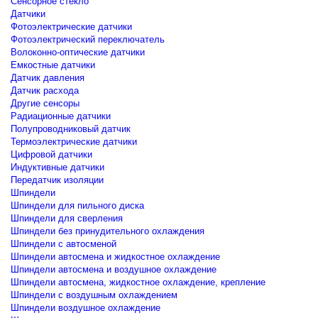
Сенсорное стекло
Датчики
Фотоэлектрические датчики
Фотоэлектрический переключатель
Волоконно-оптические датчики
Емкостные датчики
Датчик давления
Датчик расхода
Другие сенсоры
Радиационные датчики
Полупроводниковый датчик
Термоэлектрические датчики
Цифровой датчики
Индуктивные датчики
Передатчик изоляции
Шпиндели
Шпиндели для пильного диска
Шпиндели для сверления
Шпиндели без принудительного охлаждения
Шпиндели с автосменой
Шпиндели автосмена и жидкостное охлаждение
Шпиндели автосмена и воздушное охлаждение
Шпиндели автосмена, жидкостное охлаждение, крепление
Шпиндели с воздушным охлаждением
Шпиндели воздушное охлаждение