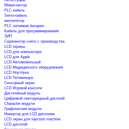
Микро-мотор
PLC кабель
Servo-кабель
вентилятор
PLC литиевая батарея
Кабель для программирования
ЗИП
Сервомотор снято с производства
LCD экраны
LCD для компьютера
LCD для Apple
LCD Автомобильный
LCD Медицинского оборудования
LCD Ноутбука
LCD Телевизора
Сенсорный экран
LCD Игровой консоли
Дисплейный модуль
Цифровой светодиодный дисплей
Сharacter модули
Графические модули
Инвертор для LCD дисплеев
LCD экран для injection machine
LCD дисплей