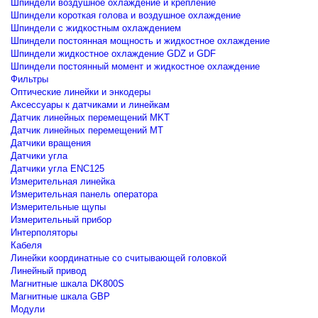
Шпиндели воздушное охлаждение и крепление
Шпиндели короткая голова и воздушное охлаждение
Шпиндели с жидкостным охлаждением
Шпиндели постоянная мощность и жидкостное охлаждение
Шпиндели жидкостное охлаждение GDZ и GDF
Шпиндели постоянный момент и жидкостное охлаждение
Фильтры
Оптические линейки и энкодеры
Аксессуары к датчиками и линейкам
Датчик линейных перемещений MKT
Датчик линейных перемещений MT
Датчики вращения
Датчики угла
Датчики угла ENC125
Измерительная линейка
Измерительная панель оператора
Измерительные щупы
Измерительный прибор
Интерполяторы
Кабеля
Линейки координатные со считывающей головкой
Линейный привод
Магнитные шкала DK800S
Магнитные шкала GBP
Модули