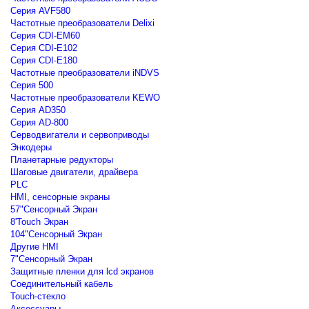
Серия AVF580
Частотные преобразователи Delixi
Серия CDI-EM60
Серия CDI-E102
Серия CDI-E180
Частотные преобразователи iNDVS
Серия 500
Частотные преобразователи KEWO
Серия AD350
Серия AD-800
Серводвигатели и сервоприводы
Энкодеры
Планетарные редукторы
Шаговые двигатели, драйвера
PLC
HMI, сенсорные экраны
57"Сенсорный Экран
8'Touch Экран
104"Сенсорный Экран
Другие HMI
7"Сенсорный Экран
Защитные пленки для lcd экранов
Соединительный кабель
Touch-стекло
Аксессуары