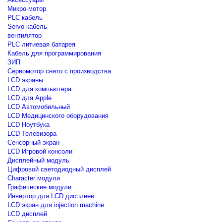
Микро-мотор
PLC кабель
Servo-кабель
вентилятор
PLC литиевая батарея
Кабель для программирования
ЗИП
Сервомотор снято с производства
LCD экраны
LCD для компьютера
LCD для Apple
LCD Автомобильный
LCD Медицинского оборудования
LCD Ноутбука
LCD Телевизора
Сенсорный экран
LCD Игровой консоли
Дисплейный модуль
Цифровой светодиодный дисплей
Сharacter модули
Графические модули
Инвертор для LCD дисплеев
LCD экран для injection machine
LCD дисплей