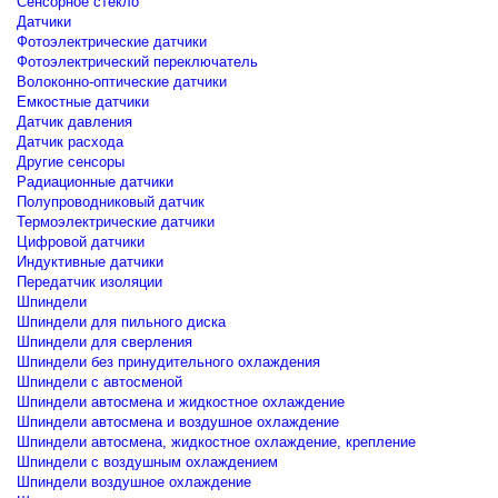
Сенсорное стекло
Датчики
Фотоэлектрические датчики
Фотоэлектрический переключатель
Волоконно-оптические датчики
Емкостные датчики
Датчик давления
Датчик расхода
Другие сенсоры
Радиационные датчики
Полупроводниковый датчик
Термоэлектрические датчики
Цифровой датчики
Индуктивные датчики
Передатчик изоляции
Шпиндели
Шпиндели для пильного диска
Шпиндели для сверления
Шпиндели без принудительного охлаждения
Шпиндели с автосменой
Шпиндели автосмена и жидкостное охлаждение
Шпиндели автосмена и воздушное охлаждение
Шпиндели автосмена, жидкостное охлаждение, крепление
Шпиндели с воздушным охлаждением
Шпиндели воздушное охлаждение