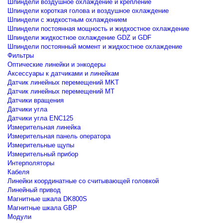
Шпиндели воздушное охлаждение и крепление
Шпиндели короткая голова и воздушное охлаждение
Шпиндели с жидкостным охлаждением
Шпиндели постоянная мощность и жидкостное охлаждение
Шпиндели жидкостное охлаждение GDZ и GDF
Шпиндели постоянный момент и жидкостное охлаждение
Фильтры
Оптические линейки и энкодеры
Аксессуары к датчиками и линейкам
Датчик линейных перемещений MKT
Датчик линейных перемещений MT
Датчики вращения
Датчики угла
Датчики угла ENC125
Измерительная линейка
Измерительная панель оператора
Измерительные щупы
Измерительный прибор
Интерполяторы
Кабеля
Линейки координатные со считывающей головкой
Линейный привод
Магнитные шкала DK800S
Магнитные шкала GBP
Модули