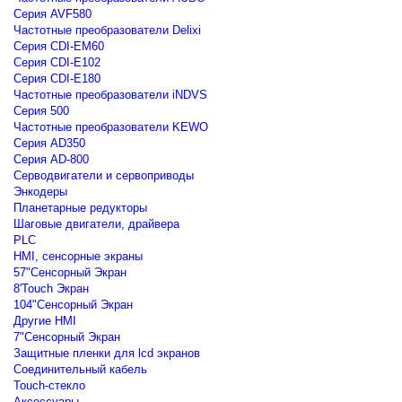
Серия AVF580
Частотные преобразователи Delixi
Серия CDI-EM60
Серия CDI-E102
Серия CDI-E180
Частотные преобразователи iNDVS
Серия 500
Частотные преобразователи KEWO
Серия AD350
Серия AD-800
Серводвигатели и сервоприводы
Энкодеры
Планетарные редукторы
Шаговые двигатели, драйвера
PLC
HMI, сенсорные экраны
57"Сенсорный Экран
8'Touch Экран
104"Сенсорный Экран
Другие HMI
7"Сенсорный Экран
Защитные пленки для lcd экранов
Соединительный кабель
Touch-стекло
Аксессуары