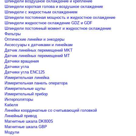
Шпиндели воздушное охлаждение и крепление
Шпиндели короткая голова и воздушное охлаждение
Шпиндели с жидкостным охлаждением
Шпиндели постоянная мощность и жидкостное охлаждение
Шпиндели жидкостное охлаждение GDZ и GDF
Шпиндели постоянный момент и жидкостное охлаждение
Фильтры
Оптические линейки и энкодеры
Аксессуары к датчиками и линейкам
Датчик линейных перемещений MKT
Датчик линейных перемещений MT
Датчики вращения
Датчики угла
Датчики угла ENC125
Измерительная линейка
Измерительная панель оператора
Измерительные щупы
Измерительный прибор
Интерполяторы
Кабеля
Линейки координатные со считывающей головкой
Линейный привод
Магнитные шкала DK800S
Магнитные шкала GBP
Модули