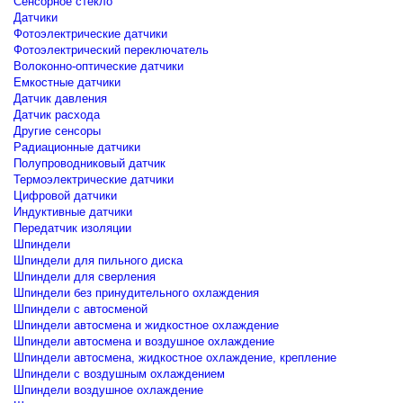
Сенсорное стекло
Датчики
Фотоэлектрические датчики
Фотоэлектрический переключатель
Волоконно-оптические датчики
Емкостные датчики
Датчик давления
Датчик расхода
Другие сенсоры
Радиационные датчики
Полупроводниковый датчик
Термоэлектрические датчики
Цифровой датчики
Индуктивные датчики
Передатчик изоляции
Шпиндели
Шпиндели для пильного диска
Шпиндели для сверления
Шпиндели без принудительного охлаждения
Шпиндели с автосменой
Шпиндели автосмена и жидкостное охлаждение
Шпиндели автосмена и воздушное охлаждение
Шпиндели автосмена, жидкостное охлаждение, крепление
Шпиндели с воздушным охлаждением
Шпиндели воздушное охлаждение