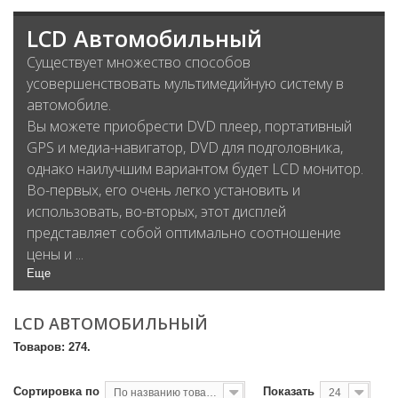
LCD Автомобильный
Существует множество способов
усовершенствовать мультимедийную систему в
автомобиле.
Вы можете приобрести DVD плеер, портативный
GPS и медиа-навигатор, DVD для подголовника,
однако наилучшим вариантом будет LCD монитор.
Во-первых, его очень легко установить и
использовать, во-вторых, этот дисплей
представляет собой оптимально соотношение
цены и ...
Еще
LCD АВТОМОБИЛЬНЫЙ
Товаров: 274.
Сортировка по
Показать
По названию товара, от А до Я
24