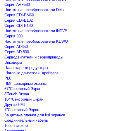
Серия AVF580
Частотные преобразователи Delixi
Серия CDI-EM60
Серия CDI-E102
Серия CDI-E180
Частотные преобразователи iNDVS
Серия 500
Частотные преобразователи KEWO
Серия AD350
Серия AD-800
Серводвигатели и сервоприводы
Энкодеры
Планетарные редукторы
Шаговые двигатели, драйвера
PLC
HMI, сенсорные экраны
57"Сенсорный Экран
8'Touch Экран
104"Сенсорный Экран
Другие HMI
7"Сенсорный Экран
Защитные пленки для lcd экранов
Соединительный кабель
Touch-стекло
Аксессуары