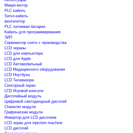
Микро-мотор
PLC кабель
Servo-кабель
вентилятор
PLC литиевая батарея
Кабель для программирования
ЗИП
Сервомотор снято с производства
LCD экраны
LCD для компьютера
LCD для Apple
LCD Автомобильный
LCD Медицинского оборудования
LCD Ноутбука
LCD Телевизора
Сенсорный экран
LCD Игровой консоли
Дисплейный модуль
Цифровой светодиодный дисплей
Сharacter модули
Графические модули
Инвертор для LCD дисплеев
LCD экран для injection machine
LCD дисплей