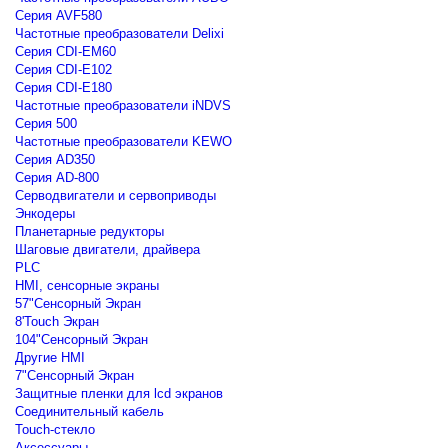
Серия AVF580
Частотные преобразователи Delixi
Серия CDI-EM60
Серия CDI-E102
Серия CDI-E180
Частотные преобразователи iNDVS
Серия 500
Частотные преобразователи KEWO
Серия AD350
Серия AD-800
Серводвигатели и сервоприводы
Энкодеры
Планетарные редукторы
Шаговые двигатели, драйвера
PLC
HMI, сенсорные экраны
57"Сенсорный Экран
8'Touch Экран
104"Сенсорный Экран
Другие HMI
7"Сенсорный Экран
Защитные пленки для lcd экранов
Соединительный кабель
Touch-стекло
Аксессуары