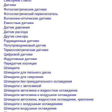
Сенсорное стекло
Датчики
Фотоэлектрические датчики
Фотоэлектрический переключатель
Волоконно-оптические датчики
Емкостные датчики
Датчик давления
Датчик расхода
Другие сенсоры
Радиационные датчики
Полупроводниковый датчик
Термоэлектрические датчики
Цифровой датчики
Индуктивные датчики
Передатчик изоляции
Шпиндели
Шпиндели для пильного диска
Шпиндели для сверления
Шпиндели без принудительного охлаждения
Шпиндели с автосменой
Шпиндели автосмена и жидкостное охлаждение
Шпиндели автосмена и воздушное охлаждение
Шпиндели автосмена, жидкостное охлаждение, крепление
Шпиндели с воздушным охлаждением
Шпиндели воздушное охлаждение