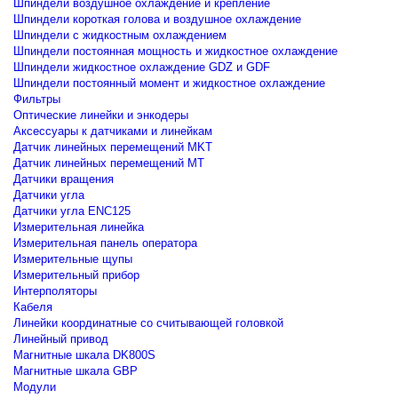
Шпиндели воздушное охлаждение и крепление
Шпиндели короткая голова и воздушное охлаждение
Шпиндели с жидкостным охлаждением
Шпиндели постоянная мощность и жидкостное охлаждение
Шпиндели жидкостное охлаждение GDZ и GDF
Шпиндели постоянный момент и жидкостное охлаждение
Фильтры
Оптические линейки и энкодеры
Аксессуары к датчиками и линейкам
Датчик линейных перемещений MKT
Датчик линейных перемещений MT
Датчики вращения
Датчики угла
Датчики угла ENC125
Измерительная линейка
Измерительная панель оператора
Измерительные щупы
Измерительный прибор
Интерполяторы
Кабеля
Линейки координатные со считывающей головкой
Линейный привод
Магнитные шкала DK800S
Магнитные шкала GBP
Модули