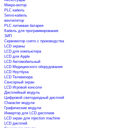
Микро-мотор
PLC кабель
Servo-кабель
вентилятор
PLC литиевая батарея
Кабель для программирования
ЗИП
Сервомотор снято с производства
LCD экраны
LCD для компьютера
LCD для Apple
LCD Автомобильный
LCD Медицинского оборудования
LCD Ноутбука
LCD Телевизора
Сенсорный экран
LCD Игровой консоли
Дисплейный модуль
Цифровой светодиодный дисплей
Сharacter модули
Графические модули
Инвертор для LCD дисплеев
LCD экран для injection machine
LCD дисплей