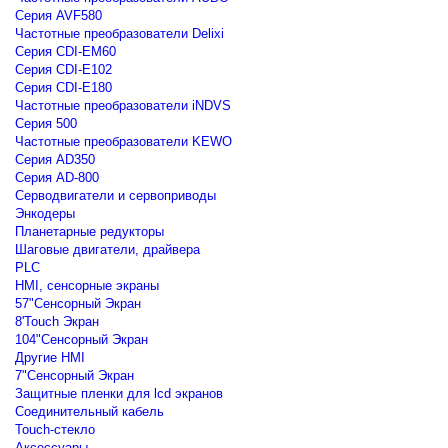
Серия AVF580
Частотные преобразователи Delixi
Серия CDI-EM60
Серия CDI-E102
Серия CDI-E180
Частотные преобразователи iNDVS
Серия 500
Частотные преобразователи KEWO
Серия AD350
Серия AD-800
Серводвигатели и сервоприводы
Энкодеры
Планетарные редукторы
Шаговые двигатели, драйвера
PLC
HMI, сенсорные экраны
57"Сенсорный Экран
8'Touch Экран
104"Сенсорный Экран
Другие HMI
7"Сенсорный Экран
Защитные пленки для lcd экранов
Соединительный кабель
Touch-стекло
Аксессуары