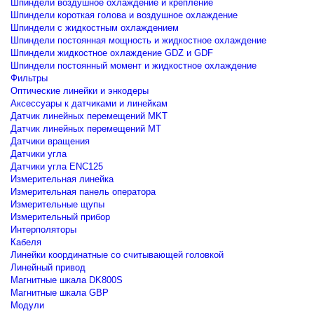
Шпиндели воздушное охлаждение и крепление
Шпиндели короткая голова и воздушное охлаждение
Шпиндели с жидкостным охлаждением
Шпиндели постоянная мощность и жидкостное охлаждение
Шпиндели жидкостное охлаждение GDZ и GDF
Шпиндели постоянный момент и жидкостное охлаждение
Фильтры
Оптические линейки и энкодеры
Аксессуары к датчиками и линейкам
Датчик линейных перемещений MKT
Датчик линейных перемещений MT
Датчики вращения
Датчики угла
Датчики угла ENC125
Измерительная линейка
Измерительная панель оператора
Измерительные щупы
Измерительный прибор
Интерполяторы
Кабеля
Линейки координатные со считывающей головкой
Линейный привод
Магнитные шкала DK800S
Магнитные шкала GBP
Модули