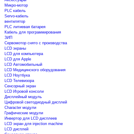
Микро-мотор
PLC кабель
Servo-кабель
вентилятор
PLC литиевая батарея
Кабель для программирования
ЗИП
Сервомотор снято с производства
LCD экраны
LCD для компьютера
LCD для Apple
LCD Автомобильный
LCD Медицинского оборудования
LCD Ноутбука
LCD Телевизора
Сенсорный экран
LCD Игровой консоли
Дисплейный модуль
Цифровой светодиодный дисплей
Сharacter модули
Графические модули
Инвертор для LCD дисплеев
LCD экран для injection machine
LCD дисплей