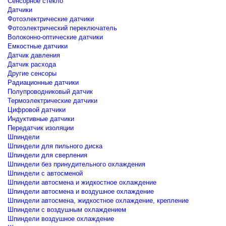
Сенсорное стекло
Датчики
Фотоэлектрические датчики
Фотоэлектрический переключатель
Волоконно-оптические датчики
Емкостные датчики
Датчик давления
Датчик расхода
Другие сенсоры
Радиационные датчики
Полупроводниковый датчик
Термоэлектрические датчики
Цифровой датчики
Индуктивные датчики
Передатчик изоляции
Шпиндели
Шпиндели для пильного диска
Шпиндели для сверления
Шпиндели без принудительного охлаждения
Шпиндели с автосменой
Шпиндели автосмена и жидкостное охлаждение
Шпиндели автосмена и воздушное охлаждение
Шпиндели автосмена, жидкостное охлаждение, крепление
Шпиндели с воздушным охлаждением
Шпиндели воздушное охлаждение