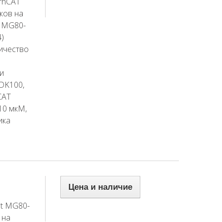
rnCAT
ков на
а MG80-
)
ичество
и
 DK100,
CAT
10 мкМ,
ика
Цена и наличие
et MG80-
 на