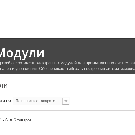
Модули
рокий ассортимент электронных модулей для промышленных систем авт
гналов и управления. Обеспечивают гибкость построения автоматизиров
УЛИ
ка по
По названию товара, от А до Я
1 - 6 из 6 товаров