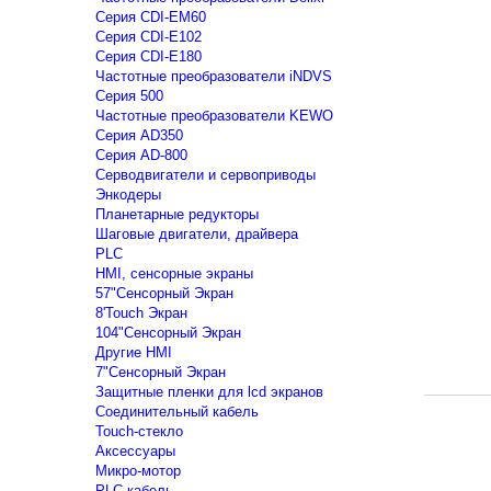
Серия CDI-EM60
Серия CDI-E102
Серия CDI-E180
Частотные преобразователи iNDVS
Серия 500
Частотные преобразователи KEWO
Серия AD350
Серия AD-800
Серводвигатели и сервоприводы
Энкодеры
Планетарные редукторы
Шаговые двигатели, драйвера
PLC
HMI, сенсорные экраны
57"Сенсорный Экран
8'Touch Экран
104"Сенсорный Экран
Другие HMI
7"Сенсорный Экран
Защитные пленки для lcd экранов
Соединительный кабель
Touch-стекло
Аксессуары
Микро-мотор
PLC кабель