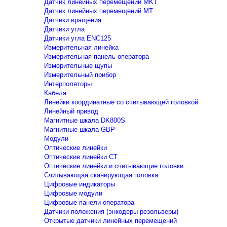
Датчик линейных перемещений MKT
Датчик линейных перемещений MT
Датчики вращения
Датчики угла
Датчики угла ENC125
Измерительная линейка
Измерительная панель оператора
Измерительные щупы
Измерительный прибор
Интерполяторы
Кабеля
Линейки координатные со считывающей головкой
Линейный привод
Магнитные шкала DK800S
Магнитные шкала GBP
Модули
Оптические линейки
Оптические линейки CT
Оптические линейки и считывающие головки
Считывающая сканирующая головка
Цифровые индикаторы
Цифровые модули
Цифровые панели оператора
Датчики положения (энкодеры резольверы)
Открытые датчики линейных перемещений