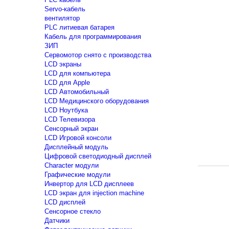
Servo-кабель
вентилятор
PLC литиевая батарея
Кабель для программирования
ЗИП
Сервомотор снято с производства
LCD экраны
LCD для компьютера
LCD для Apple
LCD Автомобильный
LCD Медицинского оборудования
LCD Ноутбука
LCD Телевизора
Сенсорный экран
LCD Игровой консоли
Дисплейный модуль
Цифровой светодиодный дисплей
Сharacter модули
Графические модули
Инвертор для LCD дисплеев
LCD экран для injection machine
LCD дисплей
Сенсорное стекло
Датчики