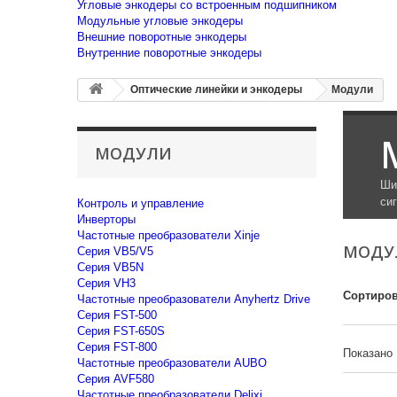
Угловые энкодеры со встроенным подшипником
Модульные угловые энкодеры
Внешние поворотные энкодеры
Внутренние поворотные энкодеры
Оптические линейки и энкодеры
Модули
МОДУЛИ
Ши
си
Контроль и управление
Инверторы
Частотные преобразователи Xinje
МОД
Cерия VB5/V5
Cерия VB5N
Cерия VH3
Сортиров
Частотные преобразователи Anyhertz Drive
Серия FST-500
Серия FST-650S
Серия FST-800
Показано 
Частотные преобразователи AUBO
Серия AVF580
Частотные преобразователи Delixi