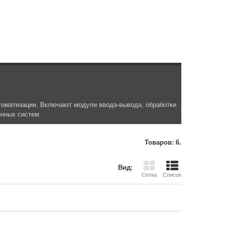
оматизации. Включают модули ввода-вывода, обработки
анных систем.
Товаров: 6.
Вид:
Сетка
Список