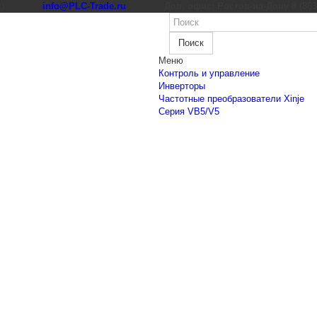
к)
info@PLC-Trade.ru
Доп. офис: Ростов-на-Дону 8 (863) 
Поиск
Меню
Контроль и управление
Инверторы
Частотные преобразователи Xinje
Cерия VB5/V5