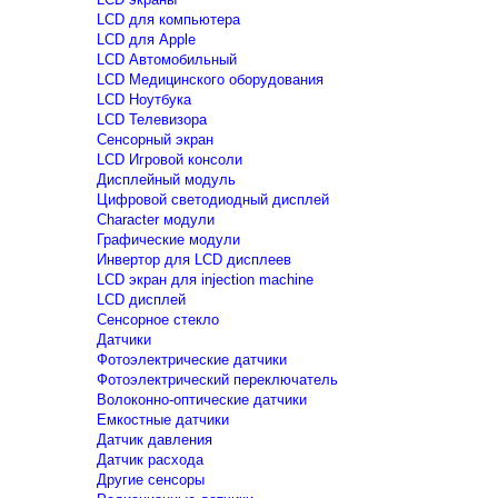
LCD для компьютера
LCD для Apple
LCD Автомобильный
LCD Медицинского оборудования
LCD Ноутбука
LCD Телевизора
Сенсорный экран
LCD Игровой консоли
Дисплейный модуль
Цифровой светодиодный дисплей
Сharacter модули
Графические модули
Инвертор для LCD дисплеев
LCD экран для injection machine
LCD дисплей
Сенсорное стекло
Датчики
Фотоэлектрические датчики
Фотоэлектрический переключатель
Волоконно-оптические датчики
Емкостные датчики
Датчик давления
Датчик расхода
Другие сенсоры