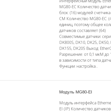
Интерфейсный модуль Ethe
MG80-EC Количество датчи
блок: (16) модулей счетчик
CM Количество MG80-EC: (4
единиц, поэтому общее кол
датчиков составляет (64)
Совместимые датчики: сери
DK800S, DK10, DK25, DK50,
DK155, DK205 Выход: Ether
Разрешение: от 0,1 мкМ до 
в зависимости от типа датч
Функции: настройка...
Модуль MG80-EI
Модуль интерфейса Ethern
EI (IP) Количество датчиков