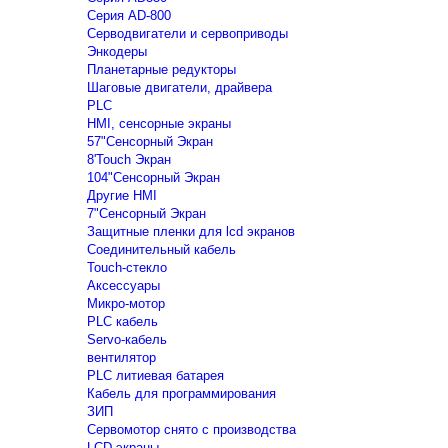
Серия AD-800
Серводвигатели и сервоприводы
Энкодеры
Планетарные редукторы
Шаговые двигатели, драйвера
PLC
HMI, сенсорные экраны
57"Сенсорный Экран
8'Touch Экран
104"Сенсорный Экран
Другие HMI
7"Сенсорный Экран
Защитные пленки для lcd экранов
Соединительный кабель
Touch-стекло
Аксессуары
Микро-мотор
PLC кабель
Servo-кабель
вентилятор
PLC литиевая батарея
Кабель для программирования
ЗИП
Сервомотор снято с производства
LCD экраны