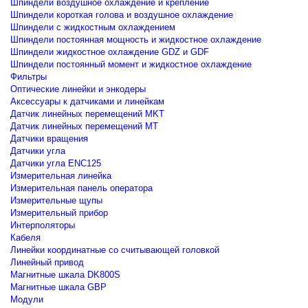
Шпиндели воздушное охлаждение и крепление
Шпиндели короткая голова и воздушное охлаждение
Шпиндели с жидкостным охлаждением
Шпиндели постоянная мощность и жидкостное охлаждение
Шпиндели жидкостное охлаждение GDZ и GDF
Шпиндели постоянный момент и жидкостное охлаждение
Фильтры
Оптические линейки и энкодеры
Аксессуары к датчиками и линейкам
Датчик линейных перемещений MKT
Датчик линейных перемещений MT
Датчики вращения
Датчики угла
Датчики угла ENC125
Измерительная линейка
Измерительная панель оператора
Измерительные щупы
Измерительный прибор
Интерполяторы
Кабеля
Линейки координатные со считывающей головкой
Линейный привод
Магнитные шкала DK800S
Магнитные шкала GBP
Модули