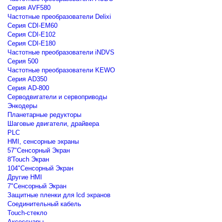
Серия AVF580
Частотные преобразователи Delixi
Серия CDI-EM60
Серия CDI-E102
Серия CDI-E180
Частотные преобразователи iNDVS
Серия 500
Частотные преобразователи KEWO
Серия AD350
Серия AD-800
Серводвигатели и сервоприводы
Энкодеры
Планетарные редукторы
Шаговые двигатели, драйвера
PLC
HMI, сенсорные экраны
57"Сенсорный Экран
8'Touch Экран
104"Сенсорный Экран
Другие HMI
7"Сенсорный Экран
Защитные пленки для lcd экранов
Соединительный кабель
Touch-стекло
Аксессуары