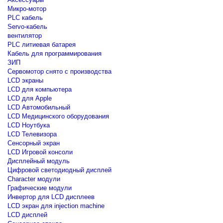
Микро-мотор
PLC кабель
Servo-кабель
вентилятор
PLC литиевая батарея
Кабель для программирования
ЗИП
Сервомотор снято с производства
LCD экраны
LCD для компьютера
LCD для Apple
LCD Автомобильный
LCD Медицинского оборудования
LCD Ноутбука
LCD Телевизора
Сенсорный экран
LCD Игровой консоли
Дисплейный модуль
Цифровой светодиодный дисплей
Сharacter модули
Графические модули
Инвертор для LCD дисплеев
LCD экран для injection machine
LCD дисплей