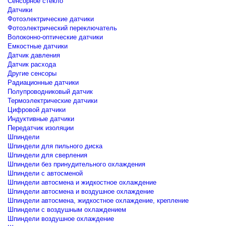
Сенсорное стекло
Датчики
Фотоэлектрические датчики
Фотоэлектрический переключатель
Волоконно-оптические датчики
Емкостные датчики
Датчик давления
Датчик расхода
Другие сенсоры
Радиационные датчики
Полупроводниковый датчик
Термоэлектрические датчики
Цифровой датчики
Индуктивные датчики
Передатчик изоляции
Шпиндели
Шпиндели для пильного диска
Шпиндели для сверления
Шпиндели без принудительного охлаждения
Шпиндели с автосменой
Шпиндели автосмена и жидкостное охлаждение
Шпиндели автосмена и воздушное охлаждение
Шпиндели автосмена, жидкостное охлаждение, крепление
Шпиндели с воздушным охлаждением
Шпиндели воздушное охлаждение