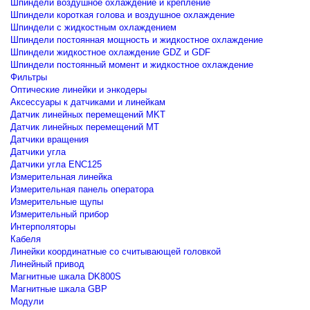
Шпиндели воздушное охлаждение и крепление
Шпиндели короткая голова и воздушное охлаждение
Шпиндели с жидкостным охлаждением
Шпиндели постоянная мощность и жидкостное охлаждение
Шпиндели жидкостное охлаждение GDZ и GDF
Шпиндели постоянный момент и жидкостное охлаждение
Фильтры
Оптические линейки и энкодеры
Аксессуары к датчиками и линейкам
Датчик линейных перемещений MKT
Датчик линейных перемещений MT
Датчики вращения
Датчики угла
Датчики угла ENC125
Измерительная линейка
Измерительная панель оператора
Измерительные щупы
Измерительный прибор
Интерполяторы
Кабеля
Линейки координатные со считывающей головкой
Линейный привод
Магнитные шкала DK800S
Магнитные шкала GBP
Модули