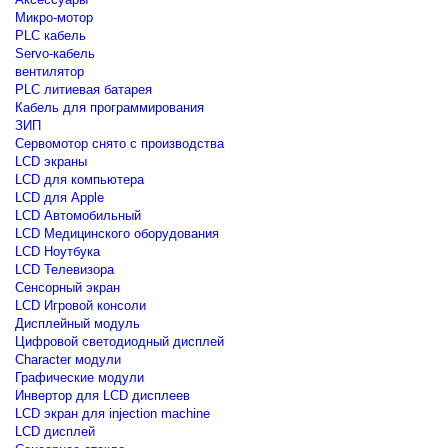
Микро-мотор
PLC кабель
Servo-кабель
вентилятор
PLC литиевая батарея
Кабель для программирования
ЗИП
Сервомотор снято с производства
LCD экраны
LCD для компьютера
LCD для Apple
LCD Автомобильный
LCD Медицинского оборудования
LCD Ноутбука
LCD Телевизора
Сенсорный экран
LCD Игровой консоли
Дисплейный модуль
Цифровой светодиодный дисплей
Сharacter модули
Графические модули
Инвертор для LCD дисплеев
LCD экран для injection machine
LCD дисплей