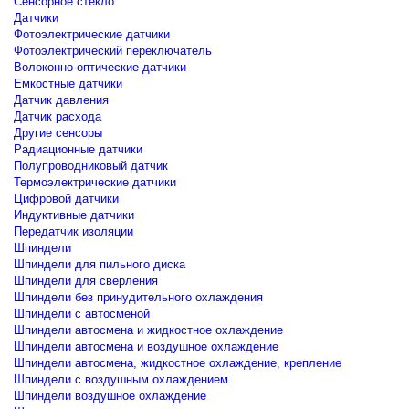
Сенсорное стекло
Датчики
Фотоэлектрические датчики
Фотоэлектрический переключатель
Волоконно-оптические датчики
Емкостные датчики
Датчик давления
Датчик расхода
Другие сенсоры
Радиационные датчики
Полупроводниковый датчик
Термоэлектрические датчики
Цифровой датчики
Индуктивные датчики
Передатчик изоляции
Шпиндели
Шпиндели для пильного диска
Шпиндели для сверления
Шпиндели без принудительного охлаждения
Шпиндели с автосменой
Шпиндели автосмена и жидкостное охлаждение
Шпиндели автосмена и воздушное охлаждение
Шпиндели автосмена, жидкостное охлаждение, крепление
Шпиндели с воздушным охлаждением
Шпиндели воздушное охлаждение