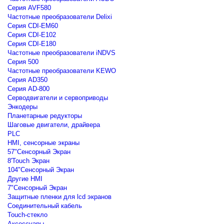
Серия AVF580
Частотные преобразователи Delixi
Серия CDI-EM60
Серия CDI-E102
Серия CDI-E180
Частотные преобразователи iNDVS
Серия 500
Частотные преобразователи KEWO
Серия AD350
Серия AD-800
Серводвигатели и сервоприводы
Энкодеры
Планетарные редукторы
Шаговые двигатели, драйвера
PLC
HMI, сенсорные экраны
57"Сенсорный Экран
8'Touch Экран
104"Сенсорный Экран
Другие HMI
7"Сенсорный Экран
Защитные пленки для lcd экранов
Соединительный кабель
Touch-стекло
Аксессуары