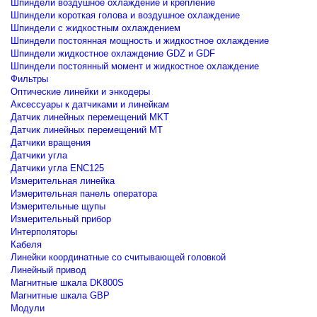
Шпиндели воздушное охлаждение и крепление
Шпиндели короткая голова и воздушное охлаждение
Шпиндели с жидкостным охлаждением
Шпиндели постоянная мощность и жидкостное охлаждение
Шпиндели жидкостное охлаждение GDZ и GDF
Шпиндели постоянный момент и жидкостное охлаждение
Фильтры
Оптические линейки и энкодеры
Аксессуары к датчиками и линейкам
Датчик линейных перемещений MKT
Датчик линейных перемещений MT
Датчики вращения
Датчики угла
Датчики угла ENC125
Измерительная линейка
Измерительная панель оператора
Измерительные щупы
Измерительный прибор
Интерполяторы
Кабеля
Линейки координатные со считывающей головкой
Линейный привод
Магнитные шкала DK800S
Магнитные шкала GBP
Модули