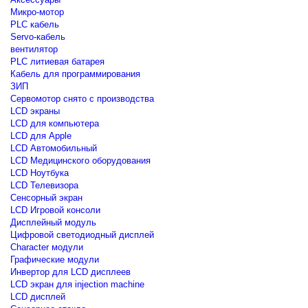
Микро-мотор
PLC кабель
Servo-кабель
вентилятор
PLC литиевая батарея
Кабель для программирования
ЗИП
Сервомотор снято с производства
LCD экраны
LCD для компьютера
LCD для Apple
LCD Автомобильный
LCD Медицинского оборудования
LCD Ноутбука
LCD Телевизора
Сенсорный экран
LCD Игровой консоли
Дисплейный модуль
Цифровой светодиодный дисплей
Сharacter модули
Графические модули
Инвертор для LCD дисплеев
LCD экран для injection machine
LCD дисплей