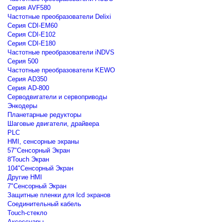
Серия AVF580
Частотные преобразователи Delixi
Серия CDI-EM60
Серия CDI-E102
Серия CDI-E180
Частотные преобразователи iNDVS
Серия 500
Частотные преобразователи KEWO
Серия AD350
Серия AD-800
Серводвигатели и сервоприводы
Энкодеры
Планетарные редукторы
Шаговые двигатели, драйвера
PLC
HMI, сенсорные экраны
57"Сенсорный Экран
8'Touch Экран
104"Сенсорный Экран
Другие HMI
7"Сенсорный Экран
Защитные пленки для lcd экранов
Соединительный кабель
Touch-стекло
Аксессуары