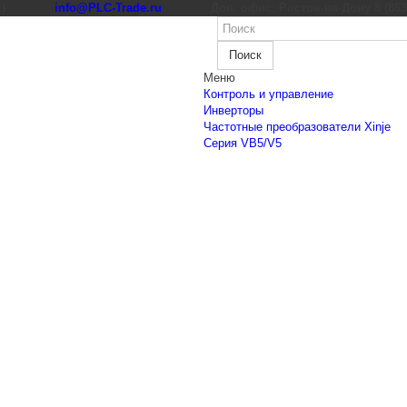
к)
info@PLC-Trade.ru
Доп. офис: Ростов-на-Дону 8 (863) 
Поиск
Меню
Контроль и управление
Инверторы
Частотные преобразователи Xinje
Cерия VB5/V5