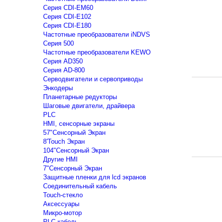
Серия CDI-EM60
Серия CDI-E102
Серия CDI-E180
Частотные преобразователи iNDVS
Серия 500
Частотные преобразователи KEWO
Серия AD350
Серия AD-800
Серводвигатели и сервоприводы
Энкодеры
Планетарные редукторы
Шаговые двигатели, драйвера
PLC
HMI, сенсорные экраны
57"Сенсорный Экран
8'Touch Экран
104"Сенсорный Экран
Другие HMI
7"Сенсорный Экран
Защитные пленки для lcd экранов
Соединительный кабель
Touch-стекло
Аксессуары
Микро-мотор
PLC кабель