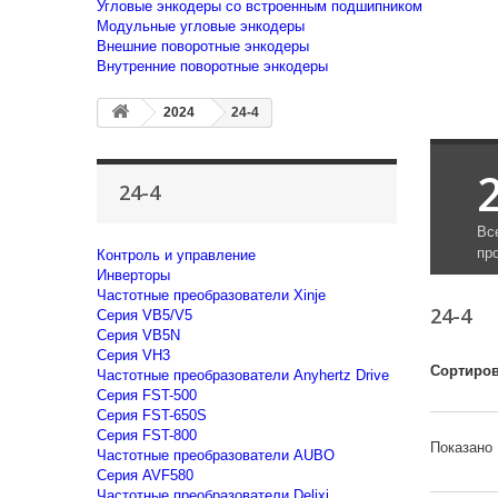
Угловые энкодеры со встроенным подшипником
Модульные угловые энкодеры
Внешние поворотные энкодеры
Внутренние поворотные энкодеры
2024
24-4
24-4
Вс
пр
Контроль и управление
Инверторы
Частотные преобразователи Xinje
24-4
Cерия VB5/V5
Cерия VB5N
Cерия VH3
Сортиров
Частотные преобразователи Anyhertz Drive
Серия FST-500
Серия FST-650S
Серия FST-800
Показано 
Частотные преобразователи AUBO
Серия AVF580
Частотные преобразователи Delixi