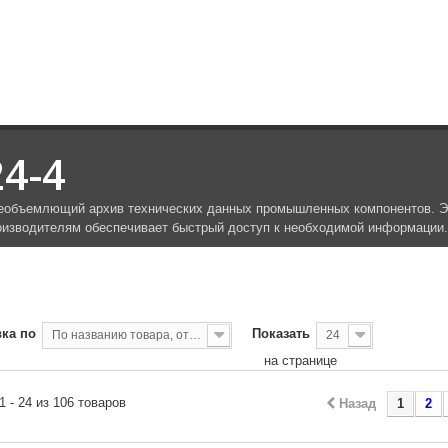
24-4
еобъемлющий архив технических данных промышленных компонентов. Эф
оизводителям обеспечивает быстрый доступ к необходимой информации.
ка по
Показать
По названию товара, от А до Я
24
на странице
1 - 24 из 106 товаров
Назад
1
2