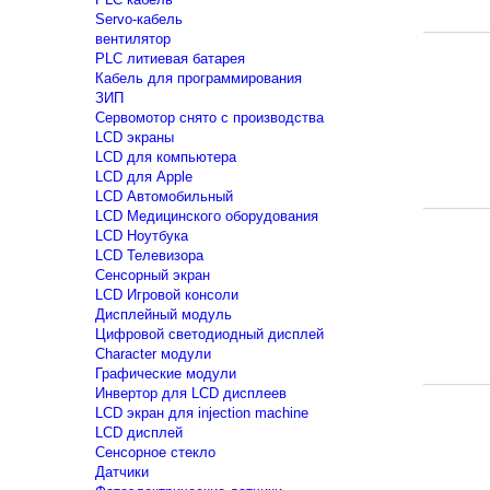
Servo-кабель
вентилятор
PLC литиевая батарея
Кабель для программирования
ЗИП
Сервомотор снято с производства
LCD экраны
LCD для компьютера
LCD для Apple
LCD Автомобильный
LCD Медицинского оборудования
LCD Ноутбука
LCD Телевизора
Сенсорный экран
LCD Игровой консоли
Дисплейный модуль
Цифровой светодиодный дисплей
Сharacter модули
Графические модули
Инвертор для LCD дисплеев
LCD экран для injection machine
LCD дисплей
Сенсорное стекло
Датчики