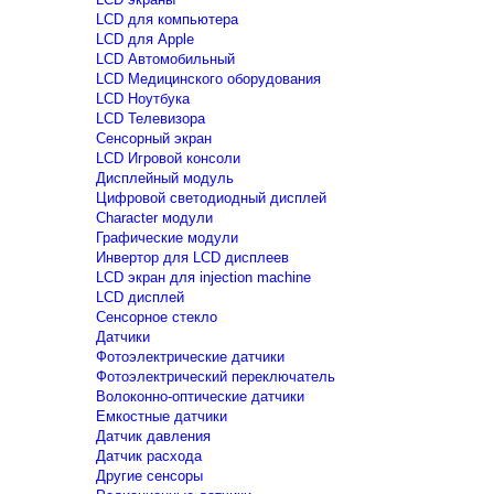
LCD для компьютера
LCD для Apple
LCD Автомобильный
LCD Медицинского оборудования
LCD Ноутбука
LCD Телевизора
Сенсорный экран
LCD Игровой консоли
Дисплейный модуль
Цифровой светодиодный дисплей
Сharacter модули
Графические модули
Инвертор для LCD дисплеев
LCD экран для injection machine
LCD дисплей
Сенсорное стекло
Датчики
Фотоэлектрические датчики
Фотоэлектрический переключатель
Волоконно-оптические датчики
Емкостные датчики
Датчик давления
Датчик расхода
Другие сенсоры