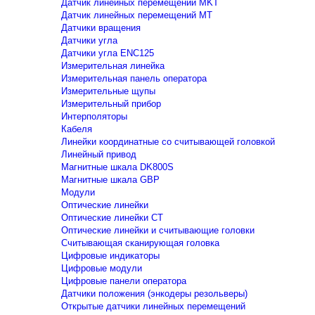
Датчик линейных перемещений MKT
Датчик линейных перемещений MT
Датчики вращения
Датчики угла
Датчики угла ENC125
Измерительная линейка
Измерительная панель оператора
Измерительные щупы
Измерительный прибор
Интерполяторы
Кабеля
Линейки координатные со считывающей головкой
Линейный привод
Магнитные шкала DK800S
Магнитные шкала GBP
Модули
Оптические линейки
Оптические линейки CT
Оптические линейки и считывающие головки
Считывающая сканирующая головка
Цифровые индикаторы
Цифровые модули
Цифровые панели оператора
Датчики положения (энкодеры резольверы)
Открытые датчики линейных перемещений