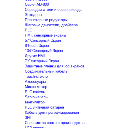
Серия AD-800
Серводвигатели и сервоприводы
Энкодеры
Планетарные редукторы
Шаговые двигатели, драйвера
PLC
HMI, сенсорные экраны
57"Сенсорный Экран
8'Touch Экран
104"Сенсорный Экран
Другие HMI
7"Сенсорный Экран
Защитные пленки для lcd экранов
Соединительный кабель
Touch-стекло
Аксессуары
Микро-мотор
PLC кабель
Servo-кабель
вентилятор
PLC литиевая батарея
Кабель для программирования
ЗИП
Сервомотор снято с производства
LCD экраны