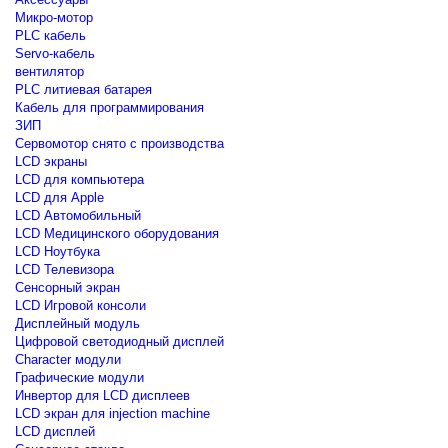
Микро-мотор
PLC кабель
Servo-кабель
вентилятор
PLC литиевая батарея
Кабель для программирования
ЗИП
Сервомотор снято с производства
LCD экраны
LCD для компьютера
LCD для Apple
LCD Автомобильный
LCD Медицинского оборудования
LCD Ноутбука
LCD Телевизора
Сенсорный экран
LCD Игровой консоли
Дисплейный модуль
Цифровой светодиодный дисплей
Сharacter модули
Графические модули
Инвертор для LCD дисплеев
LCD экран для injection machine
LCD дисплей