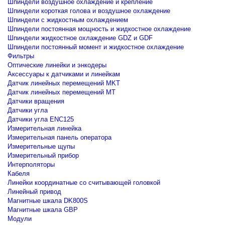
Шпиндели воздушное охлаждение и крепление
Шпиндели короткая голова и воздушное охлаждение
Шпиндели с жидкостным охлаждением
Шпиндели постоянная мощность и жидкостное охлаждение
Шпиндели жидкостное охлаждение GDZ и GDF
Шпиндели постоянный момент и жидкостное охлаждение
Фильтры
Оптические линейки и энкодеры
Аксессуары к датчиками и линейкам
Датчик линейных перемещений MKT
Датчик линейных перемещений MT
Датчики вращения
Датчики угла
Датчики угла ENC125
Измерительная линейка
Измерительная панель оператора
Измерительные щупы
Измерительный прибор
Интерполяторы
Кабеля
Линейки координатные со считывающей головкой
Линейный привод
Магнитные шкала DK800S
Магнитные шкала GBP
Модули