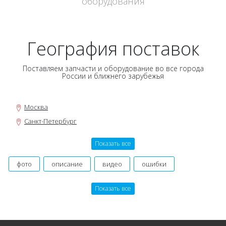
оборудования
География поставок
Поставляем запчасти и оборудование во все города
России и ближнего зарубежья
Москва
Санкт-Петербург
Новосибирск
Показать все
Нижний Новгород
Екатеринбург
фото
описание
видео
ошибки
Самара
инструкция, мануал
руководство
оригинальный
Показать все
Омск
производитель
картинки
договор
гарантия
Казань
состав заказа
даташит
номер
Уфа