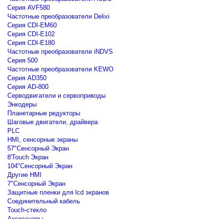
Серия AVF580
Частотные преобразователи Delixi
Серия CDI-EM60
Серия CDI-E102
Серия CDI-E180
Частотные преобразователи iNDVS
Серия 500
Частотные преобразователи KEWO
Серия AD350
Серия AD-800
Серводвигатели и сервоприводы
Энкодеры
Планетарные редукторы
Шаговые двигатели, драйвера
PLC
HMI, сенсорные экраны
57"Сенсорный Экран
8'Touch Экран
104"Сенсорный Экран
Другие HMI
7"Сенсорный Экран
Защитные пленки для lcd экранов
Соединительный кабель
Touch-стекло
Аксессуары