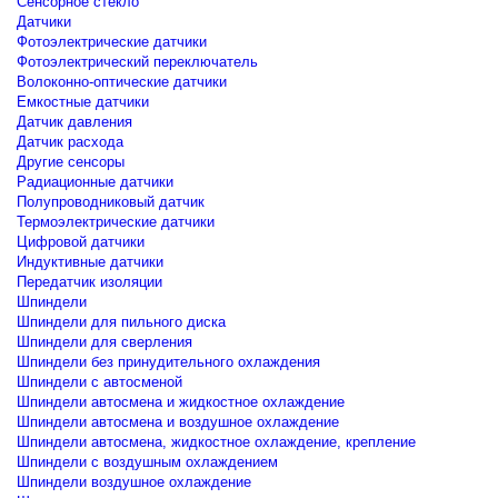
Сенсорное стекло
Датчики
Фотоэлектрические датчики
Фотоэлектрический переключатель
Волоконно-оптические датчики
Емкостные датчики
Датчик давления
Датчик расхода
Другие сенсоры
Радиационные датчики
Полупроводниковый датчик
Термоэлектрические датчики
Цифровой датчики
Индуктивные датчики
Передатчик изоляции
Шпиндели
Шпиндели для пильного диска
Шпиндели для сверления
Шпиндели без принудительного охлаждения
Шпиндели с автосменой
Шпиндели автосмена и жидкостное охлаждение
Шпиндели автосмена и воздушное охлаждение
Шпиндели автосмена, жидкостное охлаждение, крепление
Шпиндели с воздушным охлаждением
Шпиндели воздушное охлаждение