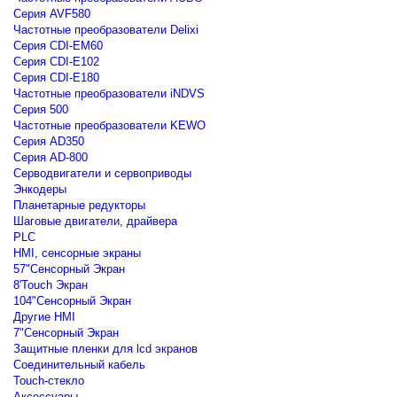
Серия AVF580
Частотные преобразователи Delixi
Серия CDI-EM60
Серия CDI-E102
Серия CDI-E180
Частотные преобразователи iNDVS
Серия 500
Частотные преобразователи KEWO
Серия AD350
Серия AD-800
Серводвигатели и сервоприводы
Энкодеры
Планетарные редукторы
Шаговые двигатели, драйвера
PLC
HMI, сенсорные экраны
57"Сенсорный Экран
8'Touch Экран
104"Сенсорный Экран
Другие HMI
7"Сенсорный Экран
Защитные пленки для lcd экранов
Соединительный кабель
Touch-стекло
Аксессуары