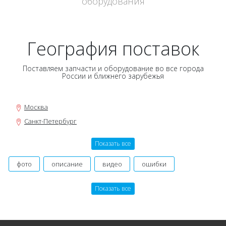
оборудования
География поставок
Поставляем запчасти и оборудование во все города
России и ближнего зарубежья
Москва
Санкт-Петербург
Новосибирск
Показать все
Нижний Новгород
Екатеринбург
фото
описание
видео
ошибки
Самара
инструкция, мануал
руководство
оригинальный
Показать все
Омск
производитель
картинки
договор
гарантия
Казань
состав заказа
даташит
номер
Уфа