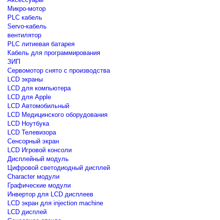
Микро-мотор
PLC кабель
Servo-кабель
вентилятор
PLC литиевая батарея
Кабель для программирования
ЗИП
Сервомотор снято с производства
LCD экраны
LCD для компьютера
LCD для Apple
LCD Автомобильный
LCD Медицинского оборудования
LCD Ноутбука
LCD Телевизора
Сенсорный экран
LCD Игровой консоли
Дисплейный модуль
Цифровой светодиодный дисплей
Сharacter модули
Графические модули
Инвертор для LCD дисплеев
LCD экран для injection machine
LCD дисплей