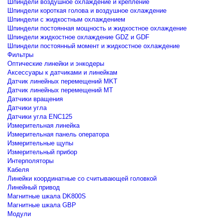
Шпиндели воздушное охлаждение и крепление
Шпиндели короткая голова и воздушное охлаждение
Шпиндели с жидкостным охлаждением
Шпиндели постоянная мощность и жидкостное охлаждение
Шпиндели жидкостное охлаждение GDZ и GDF
Шпиндели постоянный момент и жидкостное охлаждение
Фильтры
Оптические линейки и энкодеры
Аксессуары к датчиками и линейкам
Датчик линейных перемещений MKT
Датчик линейных перемещений MT
Датчики вращения
Датчики угла
Датчики угла ENC125
Измерительная линейка
Измерительная панель оператора
Измерительные щупы
Измерительный прибор
Интерполяторы
Кабеля
Линейки координатные со считывающей головкой
Линейный привод
Магнитные шкала DK800S
Магнитные шкала GBP
Модули