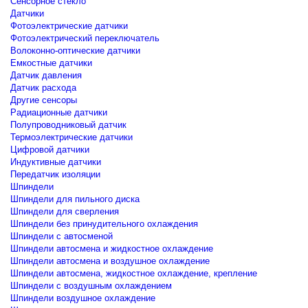
Сенсорное стекло
Датчики
Фотоэлектрические датчики
Фотоэлектрический переключатель
Волоконно-оптические датчики
Емкостные датчики
Датчик давления
Датчик расхода
Другие сенсоры
Радиационные датчики
Полупроводниковый датчик
Термоэлектрические датчики
Цифровой датчики
Индуктивные датчики
Передатчик изоляции
Шпиндели
Шпиндели для пильного диска
Шпиндели для сверления
Шпиндели без принудительного охлаждения
Шпиндели с автосменой
Шпиндели автосмена и жидкостное охлаждение
Шпиндели автосмена и воздушное охлаждение
Шпиндели автосмена, жидкостное охлаждение, крепление
Шпиндели с воздушным охлаждением
Шпиндели воздушное охлаждение