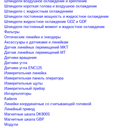
Шпиндели воздушное охлаждение и крепление
Шпиндели короткая голова и воздушное охлаждение
Шпиндели с жидкостным охлаждением
Шпиндели постоянная мощность и жидкостное охлаждение
Шпиндели жидкостное охлаждение GDZ и GDF
Шпиндели постоянный момент и жидкостное охлаждение
Фильтры
Оптические линейки и энкодеры
Аксессуары к датчиками и линейкам
Датчик линейных перемещений MKT
Датчик линейных перемещений MT
Датчики вращения
Датчики угла
Датчики угла ENC125
Измерительная линейка
Измерительная панель оператора
Измерительные щупы
Измерительный прибор
Интерполяторы
Кабеля
Линейки координатные со считывающей головкой
Линейный привод
Магнитные шкала DK800S
Магнитные шкала GBP
Модули