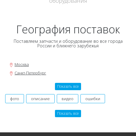
оборудования
География поставок
Поставляем запчасти и оборудование во все города
России и ближнего зарубежья
Москва
Санкт-Петербург
Новосибирск
Показать все
Нижний Новгород
Екатеринбург
фото
описание
видео
ошибки
Самара
инструкция, мануал
руководство
оригинальный
Показать все
Омск
производитель
картинки
договор
гарантия
Казань
состав заказа
даташит
номер
Уфа