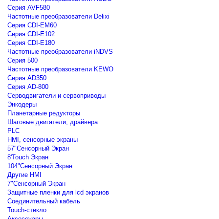
Серия AVF580
Частотные преобразователи Delixi
Серия CDI-EM60
Серия CDI-E102
Серия CDI-E180
Частотные преобразователи iNDVS
Серия 500
Частотные преобразователи KEWO
Серия AD350
Серия AD-800
Серводвигатели и сервоприводы
Энкодеры
Планетарные редукторы
Шаговые двигатели, драйвера
PLC
HMI, сенсорные экраны
57"Сенсорный Экран
8'Touch Экран
104"Сенсорный Экран
Другие HMI
7"Сенсорный Экран
Защитные пленки для lcd экранов
Соединительный кабель
Touch-стекло
Аксессуары