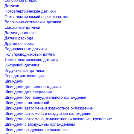
Сенсорное стекло
Датчики
Фотоэлектрические датчики
Фотоэлектрический переключатель
Волоконно-оптические датчики
Емкостные датчики
Датчик давления
Датчик расхода
Другие сенсоры
Радиационные датчики
Полупроводниковый датчик
Термоэлектрические датчики
Цифровой датчики
Индуктивные датчики
Передатчик изоляции
Шпиндели
Шпиндели для пильного диска
Шпиндели для сверления
Шпиндели без принудительного охлаждения
Шпиндели с автосменой
Шпиндели автосмена и жидкостное охлаждение
Шпиндели автосмена и воздушное охлаждение
Шпиндели автосмена, жидкостное охлаждение, крепление
Шпиндели с воздушным охлаждением
Шпиндели воздушное охлаждение