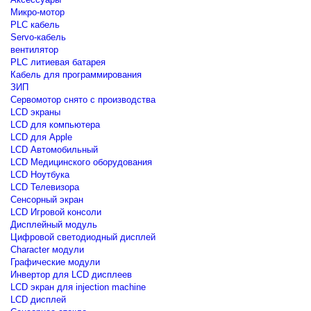
Микро-мотор
PLC кабель
Servo-кабель
вентилятор
PLC литиевая батарея
Кабель для программирования
ЗИП
Сервомотор снято с производства
LCD экраны
LCD для компьютера
LCD для Apple
LCD Автомобильный
LCD Медицинского оборудования
LCD Ноутбука
LCD Телевизора
Сенсорный экран
LCD Игровой консоли
Дисплейный модуль
Цифровой светодиодный дисплей
Сharacter модули
Графические модули
Инвертор для LCD дисплеев
LCD экран для injection machine
LCD дисплей