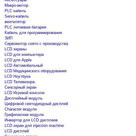
Микро-мотор
PLC кабель
Servo-кабель
вентилятор
PLC литиевая батарея
Кабель для программирования
ЗИП
Сервомотор снято с производства
LCD экраны
LCD для компьютера
LCD для Apple
LCD Автомобильный
LCD Медицинского оборудования
LCD Ноутбука
LCD Телевизора
Сенсорный экран
LCD Игровой консоли
Дисплейный модуль
Цифровой светодиодный дисплей
Сharacter модули
Графические модули
Инвертор для LCD дисплеев
LCD экран для injection machine
LCD дисплей