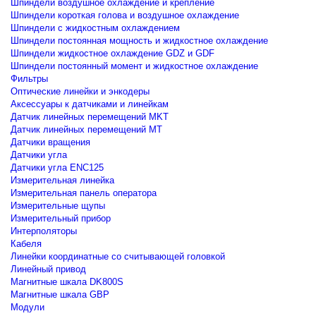
Шпиндели воздушное охлаждение и крепление
Шпиндели короткая голова и воздушное охлаждение
Шпиндели с жидкостным охлаждением
Шпиндели постоянная мощность и жидкостное охлаждение
Шпиндели жидкостное охлаждение GDZ и GDF
Шпиндели постоянный момент и жидкостное охлаждение
Фильтры
Оптические линейки и энкодеры
Аксессуары к датчиками и линейкам
Датчик линейных перемещений MKT
Датчик линейных перемещений MT
Датчики вращения
Датчики угла
Датчики угла ENC125
Измерительная линейка
Измерительная панель оператора
Измерительные щупы
Измерительный прибор
Интерполяторы
Кабеля
Линейки координатные со считывающей головкой
Линейный привод
Магнитные шкала DK800S
Магнитные шкала GBP
Модули