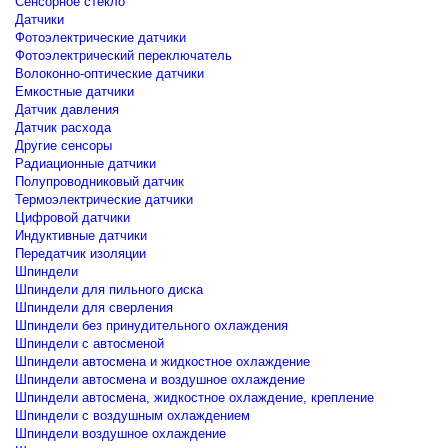
Сенсорное стекло
Датчики
Фотоэлектрические датчики
Фотоэлектрический переключатель
Волоконно-оптические датчики
Емкостные датчики
Датчик давления
Датчик расхода
Другие сенсоры
Радиационные датчики
Полупроводниковый датчик
Термоэлектрические датчики
Цифровой датчики
Индуктивные датчики
Передатчик изоляции
Шпиндели
Шпиндели для пильного диска
Шпиндели для сверления
Шпиндели без принудительного охлаждения
Шпиндели с автосменой
Шпиндели автосмена и жидкостное охлаждение
Шпиндели автосмена и воздушное охлаждение
Шпиндели автосмена, жидкостное охлаждение, крепление
Шпиндели с воздушным охлаждением
Шпиндели воздушное охлаждение