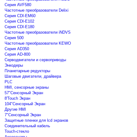
Серия AVF580
Частотные преобразователи Delixi
Серия CDI-EM60
Серия CDI-E102
Серия CDI-E180
Частотные преобразователи iNDVS
Серия 500
Частотные преобразователи KEWO
Серия AD350
Серия AD-800
Серводвигатели и сервоприводы
Энкодеры
Планетарные редукторы
Шаговые двигатели, драйвера
PLC
HMI, сенсорные экраны
57"Сенсорный Экран
8'Touch Экран
104"Сенсорный Экран
Другие HMI
7"Сенсорный Экран
Защитные пленки для lcd экранов
Соединительный кабель
Touch-стекло
Аксессуары