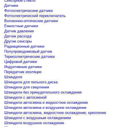
Сенсорное стекло
Датчики
Фотоэлектрические датчики
Фотоэлектрический переключатель
Волоконно-оптические датчики
Емкостные датчики
Датчик давления
Датчик расхода
Другие сенсоры
Радиационные датчики
Полупроводниковый датчик
Термоэлектрические датчики
Цифровой датчики
Индуктивные датчики
Передатчик изоляции
Шпиндели
Шпиндели для пильного диска
Шпиндели для сверления
Шпиндели без принудительного охлаждения
Шпиндели с автосменой
Шпиндели автосмена и жидкостное охлаждение
Шпиндели автосмена и воздушное охлаждение
Шпиндели автосмена, жидкостное охлаждение, крепление
Шпиндели с воздушным охлаждением
Шпиндели воздушное охлаждение