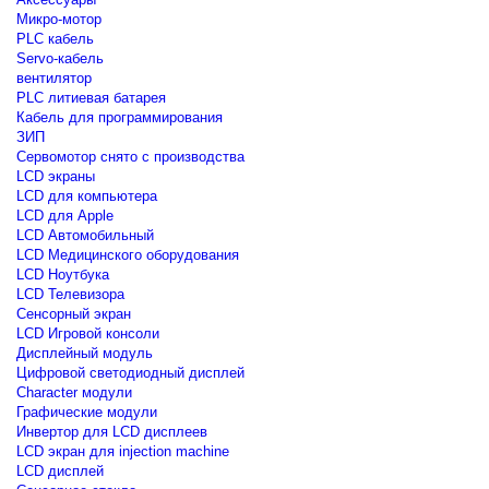
Микро-мотор
PLC кабель
Servo-кабель
вентилятор
PLC литиевая батарея
Кабель для программирования
ЗИП
Сервомотор снято с производства
LCD экраны
LCD для компьютера
LCD для Apple
LCD Автомобильный
LCD Медицинского оборудования
LCD Ноутбука
LCD Телевизора
Сенсорный экран
LCD Игровой консоли
Дисплейный модуль
Цифровой светодиодный дисплей
Сharacter модули
Графические модули
Инвертор для LCD дисплеев
LCD экран для injection machine
LCD дисплей