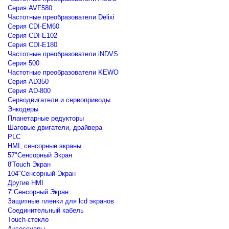
Серия AVF580
Частотные преобразователи Delixi
Серия CDI-EM60
Серия CDI-E102
Серия CDI-E180
Частотные преобразователи iNDVS
Серия 500
Частотные преобразователи KEWO
Серия AD350
Серия AD-800
Серводвигатели и сервоприводы
Энкодеры
Планетарные редукторы
Шаговые двигатели, драйвера
PLC
HMI, сенсорные экраны
57"Сенсорный Экран
8'Touch Экран
104"Сенсорный Экран
Другие HMI
7"Сенсорный Экран
Защитные пленки для lcd экранов
Соединительный кабель
Touch-стекло
Аксессуары