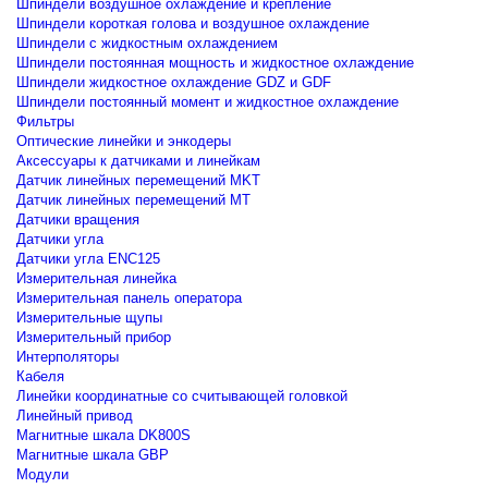
Шпиндели воздушное охлаждение и крепление
Шпиндели короткая голова и воздушное охлаждение
Шпиндели с жидкостным охлаждением
Шпиндели постоянная мощность и жидкостное охлаждение
Шпиндели жидкостное охлаждение GDZ и GDF
Шпиндели постоянный момент и жидкостное охлаждение
Фильтры
Оптические линейки и энкодеры
Аксессуары к датчиками и линейкам
Датчик линейных перемещений MKT
Датчик линейных перемещений MT
Датчики вращения
Датчики угла
Датчики угла ENC125
Измерительная линейка
Измерительная панель оператора
Измерительные щупы
Измерительный прибор
Интерполяторы
Кабеля
Линейки координатные со считывающей головкой
Линейный привод
Магнитные шкала DK800S
Магнитные шкала GBP
Модули