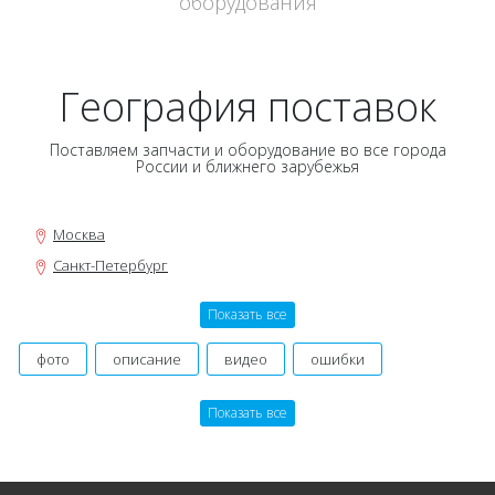
оборудования
География поставок
Поставляем запчасти и оборудование во все города
России и ближнего зарубежья
Москва
Санкт-Петербург
Новосибирск
Показать все
Нижний Новгород
Екатеринбург
фото
описание
видео
ошибки
Самара
инструкция, мануал
руководство
оригинальный
Показать все
Омск
производитель
картинки
договор
гарантия
Казань
состав заказа
даташит
номер
Уфа