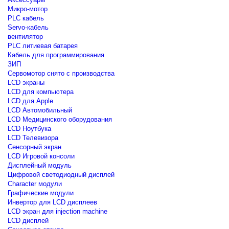
Микро-мотор
PLC кабель
Servo-кабель
вентилятор
PLC литиевая батарея
Кабель для программирования
ЗИП
Сервомотор снято с производства
LCD экраны
LCD для компьютера
LCD для Apple
LCD Автомобильный
LCD Медицинского оборудования
LCD Ноутбука
LCD Телевизора
Сенсорный экран
LCD Игровой консоли
Дисплейный модуль
Цифровой светодиодный дисплей
Сharacter модули
Графические модули
Инвертор для LCD дисплеев
LCD экран для injection machine
LCD дисплей