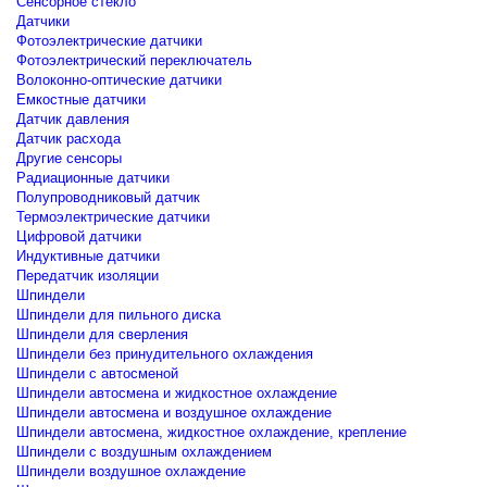
Сенсорное стекло
Датчики
Фотоэлектрические датчики
Фотоэлектрический переключатель
Волоконно-оптические датчики
Емкостные датчики
Датчик давления
Датчик расхода
Другие сенсоры
Радиационные датчики
Полупроводниковый датчик
Термоэлектрические датчики
Цифровой датчики
Индуктивные датчики
Передатчик изоляции
Шпиндели
Шпиндели для пильного диска
Шпиндели для сверления
Шпиндели без принудительного охлаждения
Шпиндели с автосменой
Шпиндели автосмена и жидкостное охлаждение
Шпиндели автосмена и воздушное охлаждение
Шпиндели автосмена, жидкостное охлаждение, крепление
Шпиндели с воздушным охлаждением
Шпиндели воздушное охлаждение