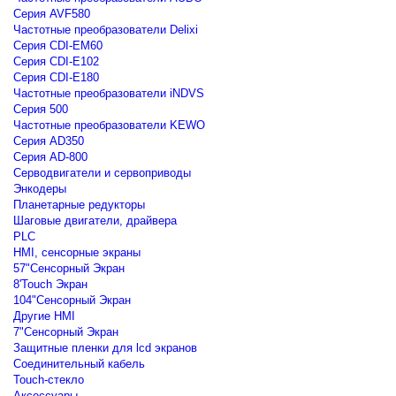
Серия AVF580
Частотные преобразователи Delixi
Серия CDI-EM60
Серия CDI-E102
Серия CDI-E180
Частотные преобразователи iNDVS
Серия 500
Частотные преобразователи KEWO
Серия AD350
Серия AD-800
Серводвигатели и сервоприводы
Энкодеры
Планетарные редукторы
Шаговые двигатели, драйвера
PLC
HMI, сенсорные экраны
57"Сенсорный Экран
8'Touch Экран
104"Сенсорный Экран
Другие HMI
7"Сенсорный Экран
Защитные пленки для lcd экранов
Соединительный кабель
Touch-стекло
Аксессуары