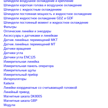
Шпиндели воздушное охлаждение и крепление
Шпиндели короткая голова и воздушное охлаждение
Шпиндели с жидкостным охлаждением
Шпиндели постоянная мощность и жидкостное охлаждение
Шпиндели жидкостное охлаждение GDZ и GDF
Шпиндели постоянный момент и жидкостное охлаждение
Фильтры
Оптические линейки и энкодеры
Аксессуары к датчиками и линейкам
Датчик линейных перемещений MKT
Датчик линейных перемещений MT
Датчики вращения
Датчики угла
Датчики угла ENC125
Измерительная линейка
Измерительная панель оператора
Измерительные щупы
Измерительный прибор
Интерполяторы
Кабеля
Линейки координатные со считывающей головкой
Линейный привод
Магнитные шкала DK800S
Магнитные шкала GBP
Модули