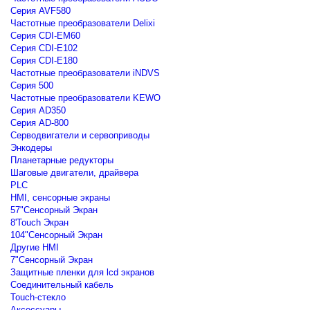
Серия AVF580
Частотные преобразователи Delixi
Серия CDI-EM60
Серия CDI-E102
Серия CDI-E180
Частотные преобразователи iNDVS
Серия 500
Частотные преобразователи KEWO
Серия AD350
Серия AD-800
Серводвигатели и сервоприводы
Энкодеры
Планетарные редукторы
Шаговые двигатели, драйвера
PLC
HMI, сенсорные экраны
57"Сенсорный Экран
8'Touch Экран
104"Сенсорный Экран
Другие HMI
7"Сенсорный Экран
Защитные пленки для lcd экранов
Соединительный кабель
Touch-стекло
Аксессуары