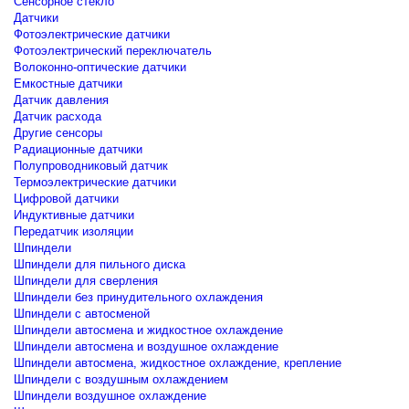
Сенсорное стекло
Датчики
Фотоэлектрические датчики
Фотоэлектрический переключатель
Волоконно-оптические датчики
Емкостные датчики
Датчик давления
Датчик расхода
Другие сенсоры
Радиационные датчики
Полупроводниковый датчик
Термоэлектрические датчики
Цифровой датчики
Индуктивные датчики
Передатчик изоляции
Шпиндели
Шпиндели для пильного диска
Шпиндели для сверления
Шпиндели без принудительного охлаждения
Шпиндели с автосменой
Шпиндели автосмена и жидкостное охлаждение
Шпиндели автосмена и воздушное охлаждение
Шпиндели автосмена, жидкостное охлаждение, крепление
Шпиндели с воздушным охлаждением
Шпиндели воздушное охлаждение