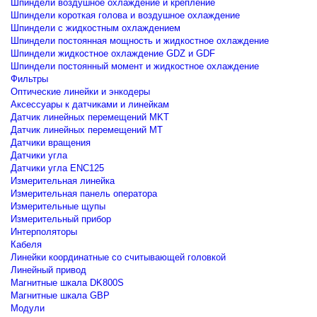
Шпиндели воздушное охлаждение и крепление
Шпиндели короткая голова и воздушное охлаждение
Шпиндели с жидкостным охлаждением
Шпиндели постоянная мощность и жидкостное охлаждение
Шпиндели жидкостное охлаждение GDZ и GDF
Шпиндели постоянный момент и жидкостное охлаждение
Фильтры
Оптические линейки и энкодеры
Аксессуары к датчиками и линейкам
Датчик линейных перемещений MKT
Датчик линейных перемещений MT
Датчики вращения
Датчики угла
Датчики угла ENC125
Измерительная линейка
Измерительная панель оператора
Измерительные щупы
Измерительный прибор
Интерполяторы
Кабеля
Линейки координатные со считывающей головкой
Линейный привод
Магнитные шкала DK800S
Магнитные шкала GBP
Модули