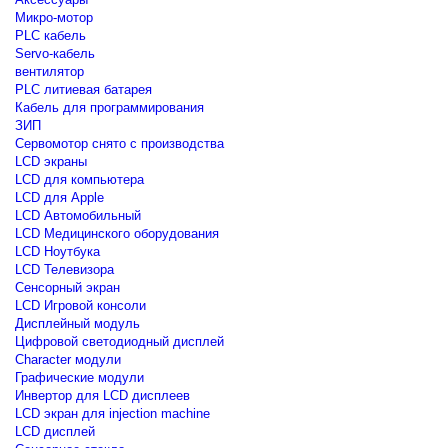
Микро-мотор
PLC кабель
Servo-кабель
вентилятор
PLC литиевая батарея
Кабель для программирования
ЗИП
Сервомотор снято с производства
LCD экраны
LCD для компьютера
LCD для Apple
LCD Автомобильный
LCD Медицинского оборудования
LCD Ноутбука
LCD Телевизора
Сенсорный экран
LCD Игровой консоли
Дисплейный модуль
Цифровой светодиодный дисплей
Сharacter модули
Графические модули
Инвертор для LCD дисплеев
LCD экран для injection machine
LCD дисплей