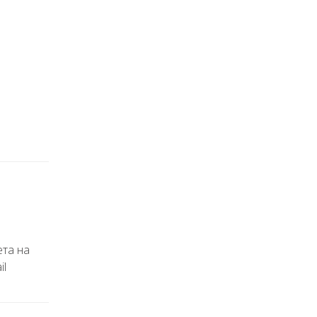
ета на
il