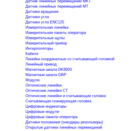
Датчик линейных перемещений MKT
Датчик линейных перемещений MT
Датчики вращения
Датчики угла
Датчики угла ENC125
Измерительная линейка
Измерительная панель оператора
Измерительные щупы
Измерительный прибор
Интерполяторы
Кабеля
Линейки координатные со считывающей головкой
Линейный привод
Магнитные шкала DK800S
Магнитные шкала GBP
Модули
Оптические линейки
Оптические линейки CT
Оптические линейки и считывающие головки
Считывающая сканирующая головка
Цифровые индикаторы
Цифровые модули
Цифровые панели оператора
Датчики положения (энкодеры резольверы)
Открытые датчики линейных перемещений