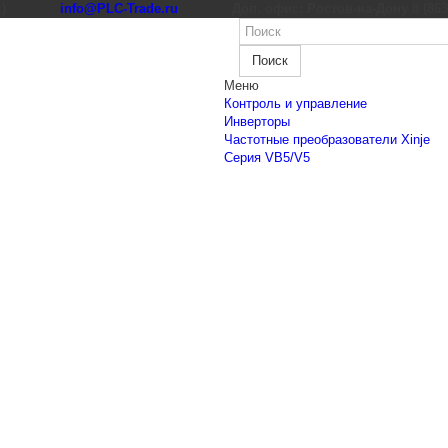
к)
info@PLC-Trade.ru
Доп. офис: Ростов-на-Дону 8 (863) 
Поиск
Меню
Контроль и управление
Инверторы
Частотные преобразователи Xinje
Cерия VB5/V5