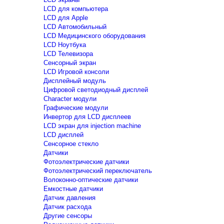
LCD для компьютера
LCD для Apple
LCD Автомобильный
LCD Медицинского оборудования
LCD Ноутбука
LCD Телевизора
Сенсорный экран
LCD Игровой консоли
Дисплейный модуль
Цифровой светодиодный дисплей
Сharacter модули
Графические модули
Инвертор для LCD дисплеев
LCD экран для injection machine
LCD дисплей
Сенсорное стекло
Датчики
Фотоэлектрические датчики
Фотоэлектрический переключатель
Волоконно-оптические датчики
Емкостные датчики
Датчик давления
Датчик расхода
Другие сенсоры