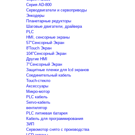
Серия AD-800
Серводвигатели и сервоприводы
Энкодеры
Планетарные редукторы
Шаговые двигатели, драйвера
PLC
HMI, сенсорные экраны
57"Сенсорный Экран
8'Touch Экран
104"Сенсорный Экран
Другие HMI
7"Сенсорный Экран
Защитные пленки для lcd экранов
Соединительный кабель
Touch-стекло
Аксессуары
Микро-мотор
PLC кабель
Servo-кабель
вентилятор
PLC литиевая батарея
Кабель для программирования
ЗИП
Сервомотор снято с производства
LCD экраны