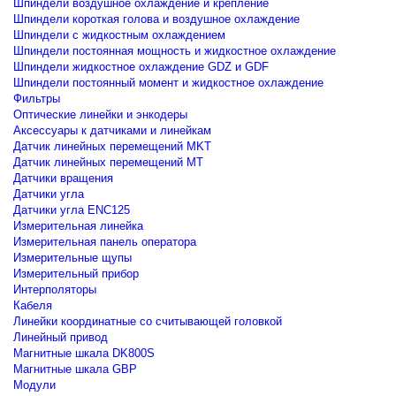
Шпиндели воздушное охлаждение и крепление
Шпиндели короткая голова и воздушное охлаждение
Шпиндели с жидкостным охлаждением
Шпиндели постоянная мощность и жидкостное охлаждение
Шпиндели жидкостное охлаждение GDZ и GDF
Шпиндели постоянный момент и жидкостное охлаждение
Фильтры
Оптические линейки и энкодеры
Аксессуары к датчиками и линейкам
Датчик линейных перемещений MKT
Датчик линейных перемещений MT
Датчики вращения
Датчики угла
Датчики угла ENC125
Измерительная линейка
Измерительная панель оператора
Измерительные щупы
Измерительный прибор
Интерполяторы
Кабеля
Линейки координатные со считывающей головкой
Линейный привод
Магнитные шкала DK800S
Магнитные шкала GBP
Модули