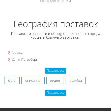
оборудования
География поставок
Поставляем запчасти и оборудование во все города
России и ближнего зарубежья
Москва
Санкт-Петербург
Новосибирск
Показать все
Нижний Новгород
Екатеринбург
фото
описание
видео
ошибки
Самара
инструкция, мануал
руководство
оригинальный
Показать все
Омск
производитель
картинки
договор
гарантия
Казань
состав заказа
даташит
номер
Уфа