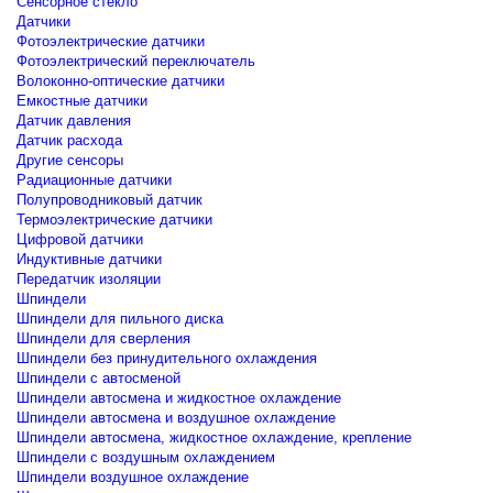
Сенсорное стекло
Датчики
Фотоэлектрические датчики
Фотоэлектрический переключатель
Волоконно-оптические датчики
Емкостные датчики
Датчик давления
Датчик расхода
Другие сенсоры
Радиационные датчики
Полупроводниковый датчик
Термоэлектрические датчики
Цифровой датчики
Индуктивные датчики
Передатчик изоляции
Шпиндели
Шпиндели для пильного диска
Шпиндели для сверления
Шпиндели без принудительного охлаждения
Шпиндели с автосменой
Шпиндели автосмена и жидкостное охлаждение
Шпиндели автосмена и воздушное охлаждение
Шпиндели автосмена, жидкостное охлаждение, крепление
Шпиндели с воздушным охлаждением
Шпиндели воздушное охлаждение