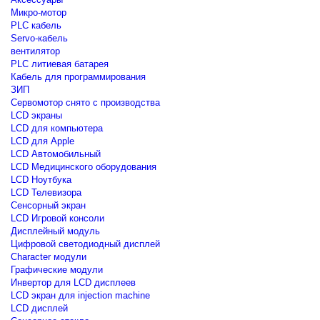
Микро-мотор
PLC кабель
Servo-кабель
вентилятор
PLC литиевая батарея
Кабель для программирования
ЗИП
Сервомотор снято с производства
LCD экраны
LCD для компьютера
LCD для Apple
LCD Автомобильный
LCD Медицинского оборудования
LCD Ноутбука
LCD Телевизора
Сенсорный экран
LCD Игровой консоли
Дисплейный модуль
Цифровой светодиодный дисплей
Сharacter модули
Графические модули
Инвертор для LCD дисплеев
LCD экран для injection machine
LCD дисплей