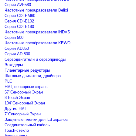
Серия AVF580
Частотные преобразователи Delixi
Серия CDI-EM60
Серия CDI-E102
Серия CDI-E180
Частотные преобразователи iNDVS
Серия 500
Частотные преобразователи KEWO
Серия AD350
Серия AD-800
Серводвигатели и сервоприводы
Энкодеры
Планетарные редукторы
Шаговые двигатели, драйвера
PLC
HMI, сенсорные экраны
57"Сенсорный Экран
8'Touch Экран
104"Сенсорный Экран
Другие HMI
7"Сенсорный Экран
Защитные пленки для lcd экранов
Соединительный кабель
Touch-стекло
Аксессуары