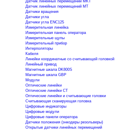
Датчик линейных перемещений MKT
Датчик линейных перемещений MT
Датчики вращения
Датчики угла
Датчики угла ENC125
Измерительная линейка
Измерительная панель оператора
Измерительные щупы
Измерительный прибор
Интерполяторы
Кабеля
Линейки координатные со считывающей головкой
Линейный привод
Магнитные шкала DK800S
Магнитные шкала GBP
Модули
Оптические линейки
Оптические линейки CT
Оптические линейки и считывающие головки
Считывающая сканирующая головка
Цифровые индикаторы
Цифровые модули
Цифровые панели оператора
Датчики положения (энкодеры резольверы)
Открытые датчики линейных перемещений