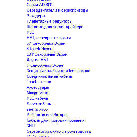
Серия AD-800
Серводвигатели и сервоприводы
Энкодеры
Планетарные редукторы
Шаговые двигатели, драйвера
PLC
HMI, сенсорные экраны
57"Сенсорный Экран
8'Touch Экран
104"Сенсорный Экран
Другие HMI
7"Сенсорный Экран
Защитные пленки для lcd экранов
Соединительный кабель
Touch-стекло
Аксессуары
Микро-мотор
PLC кабель
Servo-кабель
вентилятор
PLC литиевая батарея
Кабель для программирования
ЗИП
Сервомотор снято с производства
LCD экраны