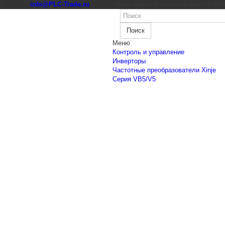
к)
info@PLC-Trade.ru
Доп. офис: Ростов-на-Дону 8 (863) 
Поиск
Меню
Контроль и управление
Инверторы
Частотные преобразователи Xinje
Cерия VB5/V5