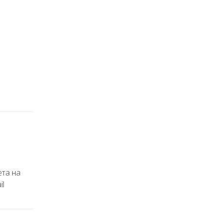
ета на
il