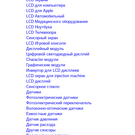
LCD для компьютера
LCD для Apple
LCD Автомобильный
LCD Медицинского оборудования
LCD Ноутбука
LCD Телевизора
Сенсорный экран
LCD Игровой консоли
Дисплейный модуль
Цифровой светодиодный дисплей
Сharacter модули
Графические модули
Инвертор для LCD дисплеев
LCD экран для injection machine
LCD дисплей
Сенсорное стекло
Датчики
Фотоэлектрические датчики
Фотоэлектрический переключатель
Волоконно-оптические датчики
Емкостные датчики
Датчик давления
Датчик расхода
Другие сенсоры