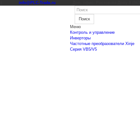
к)
info@PLC-Trade.ru
Доп. офис: Ростов-на-Дону 8 (863) 
Поиск
Меню
Контроль и управление
Инверторы
Частотные преобразователи Xinje
Cерия VB5/V5