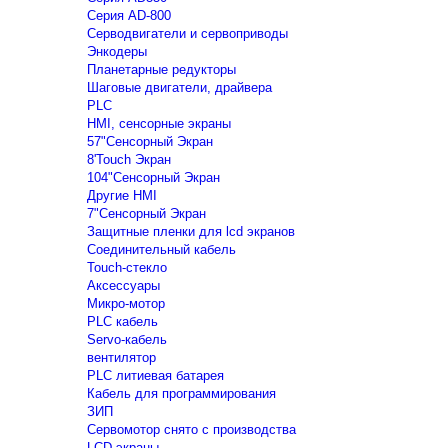
Серия AD-800
Серводвигатели и сервоприводы
Энкодеры
Планетарные редукторы
Шаговые двигатели, драйвера
PLC
HMI, сенсорные экраны
57"Сенсорный Экран
8'Touch Экран
104"Сенсорный Экран
Другие HMI
7"Сенсорный Экран
Защитные пленки для lcd экранов
Соединительный кабель
Touch-стекло
Аксессуары
Микро-мотор
PLC кабель
Servo-кабель
вентилятор
PLC литиевая батарея
Кабель для программирования
ЗИП
Сервомотор снято с производства
LCD экраны