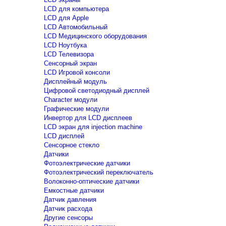
LCD для компьютера
LCD для Apple
LCD Автомобильный
LCD Медицинского оборудования
LCD Ноутбука
LCD Телевизора
Сенсорный экран
LCD Игровой консоли
Дисплейный модуль
Цифровой светодиодный дисплей
Сharacter модули
Графические модули
Инвертор для LCD дисплеев
LCD экран для injection machine
LCD дисплей
Сенсорное стекло
Датчики
Фотоэлектрические датчики
Фотоэлектрический переключатель
Волоконно-оптические датчики
Емкостные датчики
Датчик давления
Датчик расхода
Другие сенсоры