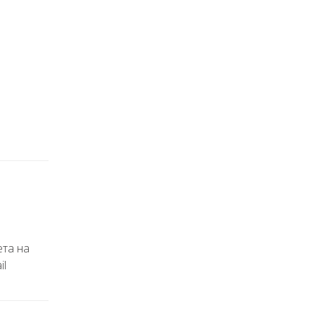
ета на
il