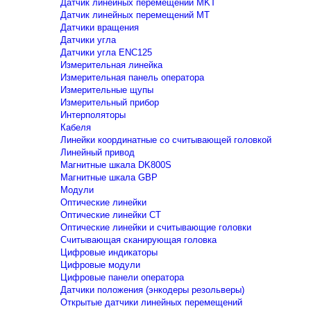
Датчик линейных перемещений MKT
Датчик линейных перемещений MT
Датчики вращения
Датчики угла
Датчики угла ENC125
Измерительная линейка
Измерительная панель оператора
Измерительные щупы
Измерительный прибор
Интерполяторы
Кабеля
Линейки координатные со считывающей головкой
Линейный привод
Магнитные шкала DK800S
Магнитные шкала GBP
Модули
Оптические линейки
Оптические линейки CT
Оптические линейки и считывающие головки
Считывающая сканирующая головка
Цифровые индикаторы
Цифровые модули
Цифровые панели оператора
Датчики положения (энкодеры резольверы)
Открытые датчики линейных перемещений