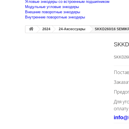
Угловые энкодеры со встроенным подшипником
Модульные угловые энкодеры
Внешние поворотные энкодеры
Внутренние поворотные энкодеры
2024
24-Аксессуары
SKKD260/16 SEMIK
SKKD
SKKD260
Постав
Заказа
Предоп
Для ут
оплату
info@