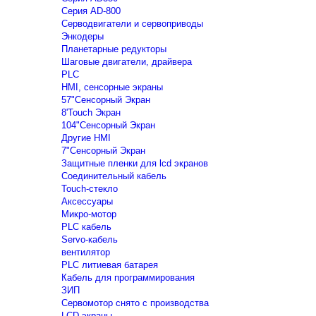
Серия AD-800
Серводвигатели и сервоприводы
Энкодеры
Планетарные редукторы
Шаговые двигатели, драйвера
PLC
HMI, сенсорные экраны
57"Сенсорный Экран
8'Touch Экран
104"Сенсорный Экран
Другие HMI
7"Сенсорный Экран
Защитные пленки для lcd экранов
Соединительный кабель
Touch-стекло
Аксессуары
Микро-мотор
PLC кабель
Servo-кабель
вентилятор
PLC литиевая батарея
Кабель для программирования
ЗИП
Сервомотор снято с производства
LCD экраны