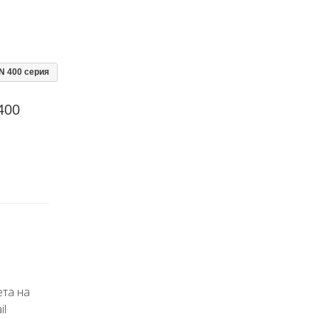
N 400 серия
400
ета на
il