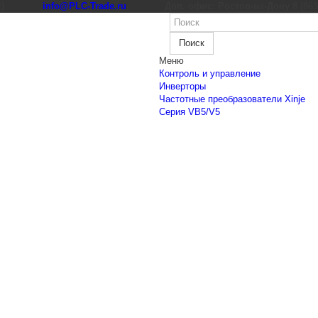
к)
info@PLC-Trade.ru
Доп. офис: Ростов-на-Дону 8 (863) 
Поиск
Меню
Контроль и управление
Инверторы
Частотные преобразователи Xinje
Cерия VB5/V5