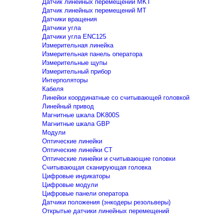
Датчик линейных перемещений MKT
Датчик линейных перемещений MT
Датчики вращения
Датчики угла
Датчики угла ENC125
Измерительная линейка
Измерительная панель оператора
Измерительные щупы
Измерительный прибор
Интерполяторы
Кабеля
Линейки координатные со считывающей головкой
Линейный привод
Магнитные шкала DK800S
Магнитные шкала GBP
Модули
Оптические линейки
Оптические линейки CT
Оптические линейки и считывающие головки
Считывающая сканирующая головка
Цифровые индикаторы
Цифровые модули
Цифровые панели оператора
Датчики положения (энкодеры резольверы)
Открытые датчики линейных перемещений