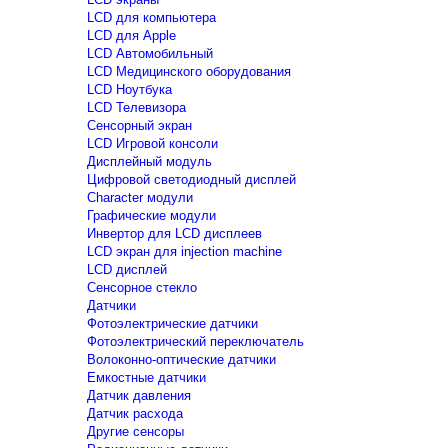
LCD для компьютера
LCD для Apple
LCD Автомобильный
LCD Медицинского оборудования
LCD Ноутбука
LCD Телевизора
Сенсорный экран
LCD Игровой консоли
Дисплейный модуль
Цифровой светодиодный дисплей
Сharacter модули
Графические модули
Инвертор для LCD дисплеев
LCD экран для injection machine
LCD дисплей
Сенсорное стекло
Датчики
Фотоэлектрические датчики
Фотоэлектрический переключатель
Волоконно-оптические датчики
Емкостные датчики
Датчик давления
Датчик расхода
Другие сенсоры