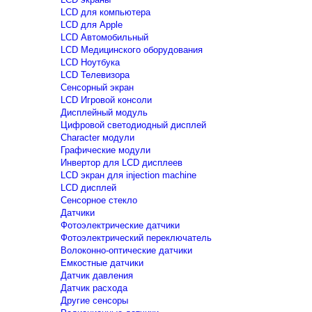
LCD для компьютера
LCD для Apple
LCD Автомобильный
LCD Медицинского оборудования
LCD Ноутбука
LCD Телевизора
Сенсорный экран
LCD Игровой консоли
Дисплейный модуль
Цифровой светодиодный дисплей
Сharacter модули
Графические модули
Инвертор для LCD дисплеев
LCD экран для injection machine
LCD дисплей
Сенсорное стекло
Датчики
Фотоэлектрические датчики
Фотоэлектрический переключатель
Волоконно-оптические датчики
Емкостные датчики
Датчик давления
Датчик расхода
Другие сенсоры