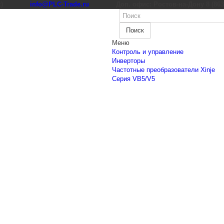
к)
info@PLC-Trade.ru
Доп. офис: Ростов-на-Дону 8 (863) 
Поиск
Меню
Контроль и управление
Инверторы
Частотные преобразователи Xinje
Cерия VB5/V5