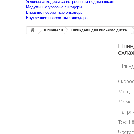
Угловые энкодеры со встроенным подшипником
Модульные угловые энкодеры
Внешние поворотные энкодеры
Внутренние поворотные энкодеры
Шпиндели
Шпиндели для пильного диска
Шпинд
охла
Шпинд
Скорос
Мощнос
Момен
Напряж
Ток: 1.
Частот