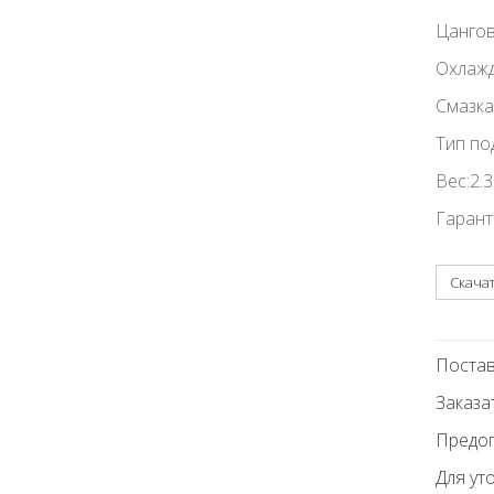
Цангов
Охлажд
Смазка
Тип по
Вес:2.3
Гарант
Скача
Постав
Заказа
Предоп
Для ут