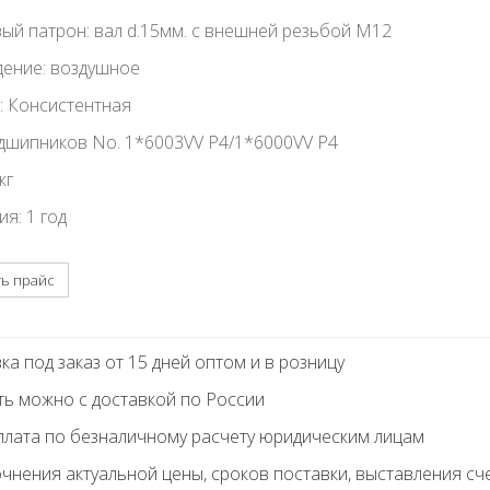
ый патрон: вал d.15мм. с внешней резьбой M12
ение: воздушное
: Консистентная
дшипников No. 1*6003VV P4/1*6000VV P4
кг
ия: 1 год
ть прайс
ка под заказ от 15 дней оптом и в розницу
ть можно с доставкой по России
лата по безналичному расчету юридическим лицам
очнения актуальной цены, сроков поставки, выставления сч