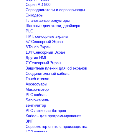
Серия AD-800
Серводвигатели и сервоприводы
Энкодеры
Планетарные редукторы
Шаговые двигатели, драйвера
PLC
HMI, сенсорные экраны
57"Сенсорный Экран
8'Touch Экран
104"Сенсорный Экран
Другие HMI
7"Сенсорный Экран
Защитные пленки для lcd экранов
Соединительный кабель
Touch-стекло
Аксессуары
Микро-мотор
PLC кабель
Servo-кабель
вентилятор
PLC литиевая батарея
Кабель для программирования
ЗИП
Сервомотор снято с производства
LCD экраны