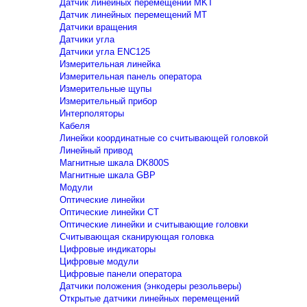
Датчик линейных перемещений MKT
Датчик линейных перемещений MT
Датчики вращения
Датчики угла
Датчики угла ENC125
Измерительная линейка
Измерительная панель оператора
Измерительные щупы
Измерительный прибор
Интерполяторы
Кабеля
Линейки координатные со считывающей головкой
Линейный привод
Магнитные шкала DK800S
Магнитные шкала GBP
Модули
Оптические линейки
Оптические линейки CT
Оптические линейки и считывающие головки
Считывающая сканирующая головка
Цифровые индикаторы
Цифровые модули
Цифровые панели оператора
Датчики положения (энкодеры резольверы)
Открытые датчики линейных перемещений