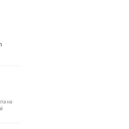
m
ета на
il