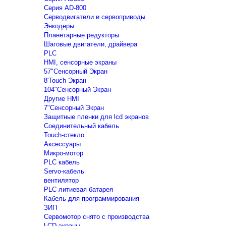
Серия AD-800
Серводвигатели и сервоприводы
Энкодеры
Планетарные редукторы
Шаговые двигатели, драйвера
PLC
HMI, сенсорные экраны
57"Сенсорный Экран
8'Touch Экран
104"Сенсорный Экран
Другие HMI
7"Сенсорный Экран
Защитные пленки для lcd экранов
Соединительный кабель
Touch-стекло
Аксессуары
Микро-мотор
PLC кабель
Servo-кабель
вентилятор
PLC литиевая батарея
Кабель для программирования
ЗИП
Сервомотор снято с производства
LCD экраны