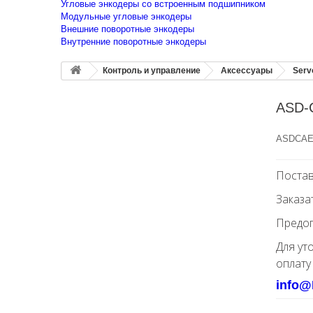
Угловые энкодеры со встроенным подшипником
Модульные угловые энкодеры
Внешние поворотные энкодеры
Внутренние поворотные энкодеры
Контроль и управление
Аксессуары
Serv
ASD-C
ASDCAEN
Постав
Заказа
Предоп
Для ут
оплату
info@