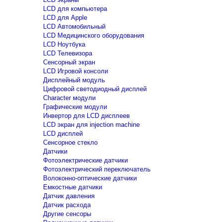
LCD для компьютера
LCD для Apple
LCD Автомобильный
LCD Медицинского оборудования
LCD Ноутбука
LCD Телевизора
Сенсорный экран
LCD Игровой консоли
Дисплейный модуль
Цифровой светодиодный дисплей
Сharacter модули
Графические модули
Инвертор для LCD дисплеев
LCD экран для injection machine
LCD дисплей
Сенсорное стекло
Датчики
Фотоэлектрические датчики
Фотоэлектрический переключатель
Волоконно-оптические датчики
Емкостные датчики
Датчик давления
Датчик расхода
Другие сенсоры