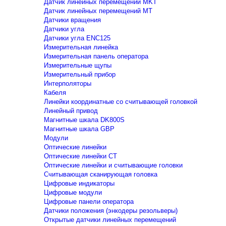
Датчик линейных перемещений MKT
Датчик линейных перемещений MT
Датчики вращения
Датчики угла
Датчики угла ENC125
Измерительная линейка
Измерительная панель оператора
Измерительные щупы
Измерительный прибор
Интерполяторы
Кабеля
Линейки координатные со считывающей головкой
Линейный привод
Магнитные шкала DK800S
Магнитные шкала GBP
Модули
Оптические линейки
Оптические линейки CT
Оптические линейки и считывающие головки
Считывающая сканирующая головка
Цифровые индикаторы
Цифровые модули
Цифровые панели оператора
Датчики положения (энкодеры резольверы)
Открытые датчики линейных перемещений