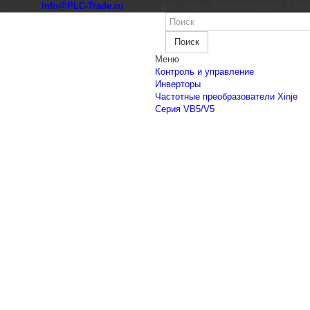
к)
info@PLC-Trade.ru
Доп. офис: Ростов-на-Дону 8 (863) 
Поиск
Меню
Контроль и управление
Инверторы
Частотные преобразователи Xinje
Cерия VB5/V5