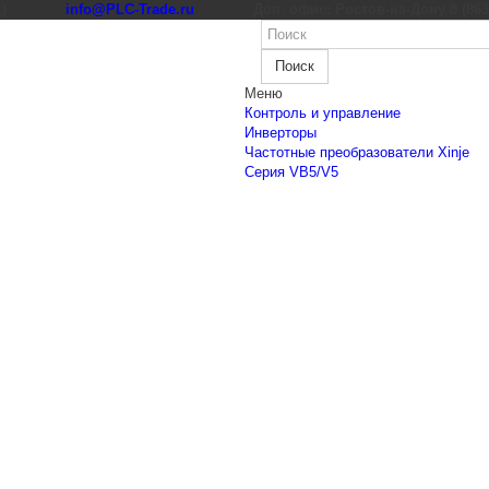
к)
info@PLC-Trade.ru
Доп. офис: Ростов-на-Дону 8 (863) 
Поиск
Меню
Контроль и управление
Инверторы
Частотные преобразователи Xinje
Cерия VB5/V5