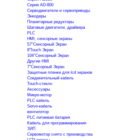
Серия AD-800
Серводвигатели и сервоприводы
Энкодеры
Планетарные редукторы
Шаговые двигатели, драйвера
PLC
HMI, сенсорные экраны
57"Сенсорный Экран
8'Touch Экран
104"Сенсорный Экран
Другие HMI
7"Сенсорный Экран
Защитные пленки для lcd экранов
Соединительный кабель
Touch-стекло
Аксессуары
Микро-мотор
PLC кабель
Servo-кабель
вентилятор
PLC литиевая батарея
Кабель для программирования
ЗИП
Сервомотор снято с производства
LCD экраны