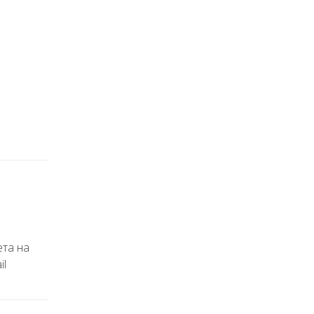
ета на
il