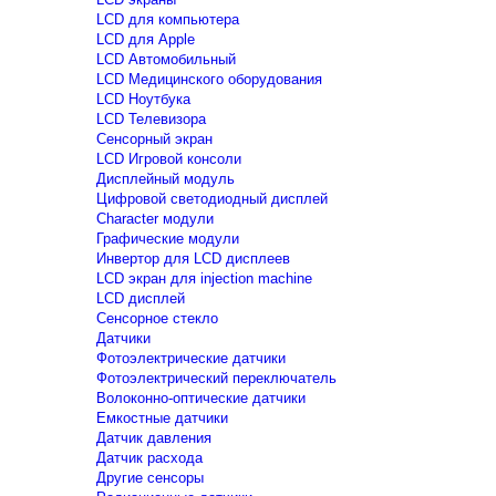
LCD для компьютера
LCD для Apple
LCD Автомобильный
LCD Медицинского оборудования
LCD Ноутбука
LCD Телевизора
Сенсорный экран
LCD Игровой консоли
Дисплейный модуль
Цифровой светодиодный дисплей
Сharacter модули
Графические модули
Инвертор для LCD дисплеев
LCD экран для injection machine
LCD дисплей
Сенсорное стекло
Датчики
Фотоэлектрические датчики
Фотоэлектрический переключатель
Волоконно-оптические датчики
Емкостные датчики
Датчик давления
Датчик расхода
Другие сенсоры