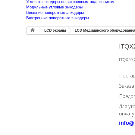
Угловые энкодеры со встроенным подшипником
Модульные угловые энкодеры
Внешние поворотные энкодеры
Внутренние поворотные энкодеры
LCD экраны
LCD Медицинского оборудовани
ITQX2
ITQX20 
Постав
Заказа
Предоп
Для ут
оплату
info@