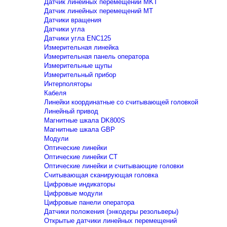
Датчик линейных перемещений MKT
Датчик линейных перемещений MT
Датчики вращения
Датчики угла
Датчики угла ENC125
Измерительная линейка
Измерительная панель оператора
Измерительные щупы
Измерительный прибор
Интерполяторы
Кабеля
Линейки координатные со считывающей головкой
Линейный привод
Магнитные шкала DK800S
Магнитные шкала GBP
Модули
Оптические линейки
Оптические линейки CT
Оптические линейки и считывающие головки
Считывающая сканирующая головка
Цифровые индикаторы
Цифровые модули
Цифровые панели оператора
Датчики положения (энкодеры резольверы)
Открытые датчики линейных перемещений