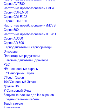
Серия AVF580
Частотные преобразователи Delixi
Серия CDI-EM60
Серия CDI-E102
Серия CDI-E180
Частотные преобразователи iNDVS
Серия 500
Частотные преобразователи KEWO
Серия AD350
Серия AD-800
Серводвигатели и сервоприводы
Энкодеры
Планетарные редукторы
Шаговые двигатели, драйвера
PLC
HMI, сенсорные экраны
57"Сенсорный Экран
8'Touch Экран
104"Сенсорный Экран
Другие HMI
7"Сенсорный Экран
Защитные пленки для lcd экранов
Соединительный кабель
Touch-стекло
Аксессуары