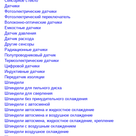
Сенсорное стекло
Датчики
Фотоэлектрические датчики
Фотоэлектрический переключатель
Волоконно-оптические датчики
Емкостные датчики
Датчик давления
Датчик расхода
Другие сенсоры
Радиационные датчики
Полупроводниковый датчик
Термоэлектрические датчики
Цифровой датчики
Индуктивные датчики
Передатчик изоляции
Шпиндели
Шпиндели для пильного диска
Шпиндели для сверления
Шпиндели без принудительного охлаждения
Шпиндели с автосменой
Шпиндели автосмена и жидкостное охлаждение
Шпиндели автосмена и воздушное охлаждение
Шпиндели автосмена, жидкостное охлаждение, крепление
Шпиндели с воздушным охлаждением
Шпиндели воздушное охлаждение