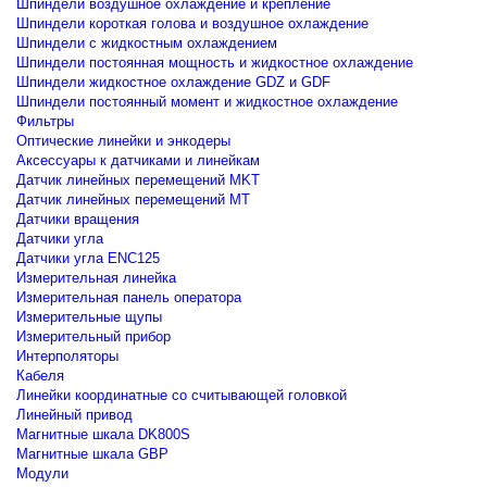
Шпиндели воздушное охлаждение и крепление
Шпиндели короткая голова и воздушное охлаждение
Шпиндели с жидкостным охлаждением
Шпиндели постоянная мощность и жидкостное охлаждение
Шпиндели жидкостное охлаждение GDZ и GDF
Шпиндели постоянный момент и жидкостное охлаждение
Фильтры
Оптические линейки и энкодеры
Аксессуары к датчиками и линейкам
Датчик линейных перемещений MKT
Датчик линейных перемещений MT
Датчики вращения
Датчики угла
Датчики угла ENC125
Измерительная линейка
Измерительная панель оператора
Измерительные щупы
Измерительный прибор
Интерполяторы
Кабеля
Линейки координатные со считывающей головкой
Линейный привод
Магнитные шкала DK800S
Магнитные шкала GBP
Модули