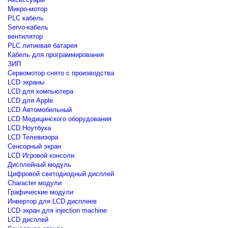
Микро-мотор
PLC кабель
Servo-кабель
вентилятор
PLC литиевая батарея
Кабель для программирования
ЗИП
Сервомотор снято с производства
LCD экраны
LCD для компьютера
LCD для Apple
LCD Автомобильный
LCD Медицинского оборудования
LCD Ноутбука
LCD Телевизора
Сенсорный экран
LCD Игровой консоли
Дисплейный модуль
Цифровой светодиодный дисплей
Сharacter модули
Графические модули
Инвертор для LCD дисплеев
LCD экран для injection machine
LCD дисплей