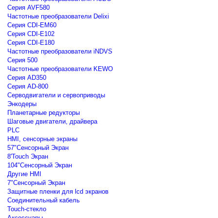
Серия AVF580
Частотные преобразователи Delixi
Серия CDI-EM60
Серия CDI-E102
Серия CDI-E180
Частотные преобразователи iNDVS
Серия 500
Частотные преобразователи KEWO
Серия AD350
Серия AD-800
Серводвигатели и сервоприводы
Энкодеры
Планетарные редукторы
Шаговые двигатели, драйвера
PLC
HMI, сенсорные экраны
57"Сенсорный Экран
8'Touch Экран
104"Сенсорный Экран
Другие HMI
7"Сенсорный Экран
Защитные пленки для lcd экранов
Соединительный кабель
Touch-стекло
Аксессуары