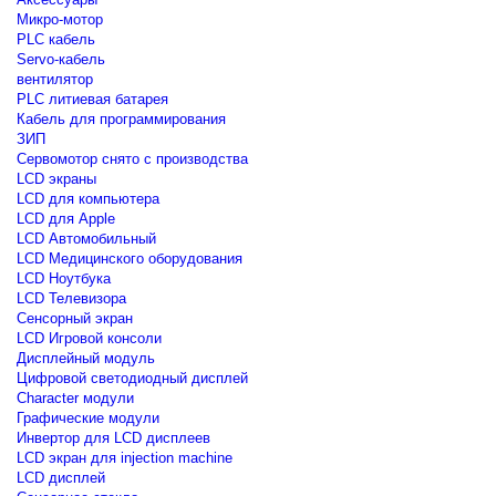
Микро-мотор
PLC кабель
Servo-кабель
вентилятор
PLC литиевая батарея
Кабель для программирования
ЗИП
Сервомотор снято с производства
LCD экраны
LCD для компьютера
LCD для Apple
LCD Автомобильный
LCD Медицинского оборудования
LCD Ноутбука
LCD Телевизора
Сенсорный экран
LCD Игровой консоли
Дисплейный модуль
Цифровой светодиодный дисплей
Сharacter модули
Графические модули
Инвертор для LCD дисплеев
LCD экран для injection machine
LCD дисплей