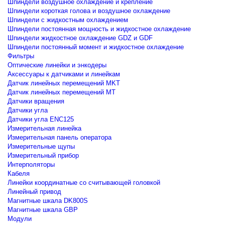
Шпиндели воздушное охлаждение и крепление
Шпиндели короткая голова и воздушное охлаждение
Шпиндели с жидкостным охлаждением
Шпиндели постоянная мощность и жидкостное охлаждение
Шпиндели жидкостное охлаждение GDZ и GDF
Шпиндели постоянный момент и жидкостное охлаждение
Фильтры
Оптические линейки и энкодеры
Аксессуары к датчиками и линейкам
Датчик линейных перемещений MKT
Датчик линейных перемещений MT
Датчики вращения
Датчики угла
Датчики угла ENC125
Измерительная линейка
Измерительная панель оператора
Измерительные щупы
Измерительный прибор
Интерполяторы
Кабеля
Линейки координатные со считывающей головкой
Линейный привод
Магнитные шкала DK800S
Магнитные шкала GBP
Модули