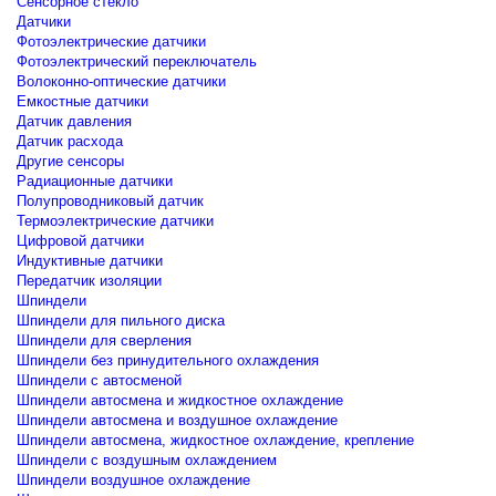
Сенсорное стекло
Датчики
Фотоэлектрические датчики
Фотоэлектрический переключатель
Волоконно-оптические датчики
Емкостные датчики
Датчик давления
Датчик расхода
Другие сенсоры
Радиационные датчики
Полупроводниковый датчик
Термоэлектрические датчики
Цифровой датчики
Индуктивные датчики
Передатчик изоляции
Шпиндели
Шпиндели для пильного диска
Шпиндели для сверления
Шпиндели без принудительного охлаждения
Шпиндели с автосменой
Шпиндели автосмена и жидкостное охлаждение
Шпиндели автосмена и воздушное охлаждение
Шпиндели автосмена, жидкостное охлаждение, крепление
Шпиндели с воздушным охлаждением
Шпиндели воздушное охлаждение