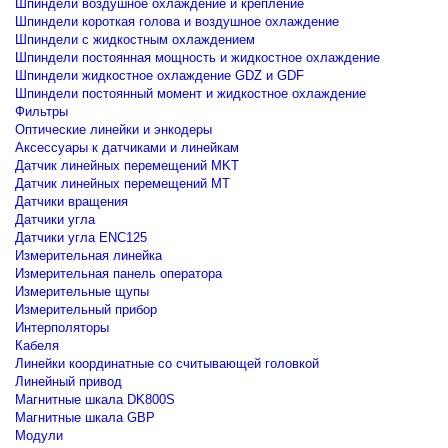
Шпиндели воздушное охлаждение и крепление
Шпиндели короткая голова и воздушное охлаждение
Шпиндели с жидкостным охлаждением
Шпиндели постоянная мощность и жидкостное охлаждение
Шпиндели жидкостное охлаждение GDZ и GDF
Шпиндели постоянный момент и жидкостное охлаждение
Фильтры
Оптические линейки и энкодеры
Аксессуары к датчиками и линейкам
Датчик линейных перемещений MKT
Датчик линейных перемещений MT
Датчики вращения
Датчики угла
Датчики угла ENC125
Измерительная линейка
Измерительная панель оператора
Измерительные щупы
Измерительный прибор
Интерполяторы
Кабеля
Линейки координатные со считывающей головкой
Линейный привод
Магнитные шкала DK800S
Магнитные шкала GBP
Модули