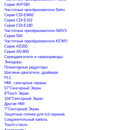
Серия AVF580
Частотные преобразователи Delixi
Серия CDI-EM60
Серия CDI-E102
Серия CDI-E180
Частотные преобразователи iNDVS
Серия 500
Частотные преобразователи KEWO
Серия AD350
Серия AD-800
Серводвигатели и сервоприводы
Энкодеры
Планетарные редукторы
Шаговые двигатели, драйвера
PLC
HMI, сенсорные экраны
57"Сенсорный Экран
8'Touch Экран
104"Сенсорный Экран
Другие HMI
7"Сенсорный Экран
Защитные пленки для lcd экранов
Соединительный кабель
Touch-стекло
Аксессуары