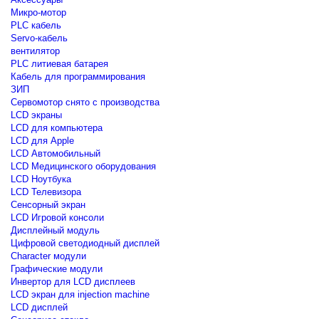
Микро-мотор
PLC кабель
Servo-кабель
вентилятор
PLC литиевая батарея
Кабель для программирования
ЗИП
Сервомотор снято с производства
LCD экраны
LCD для компьютера
LCD для Apple
LCD Автомобильный
LCD Медицинского оборудования
LCD Ноутбука
LCD Телевизора
Сенсорный экран
LCD Игровой консоли
Дисплейный модуль
Цифровой светодиодный дисплей
Сharacter модули
Графические модули
Инвертор для LCD дисплеев
LCD экран для injection machine
LCD дисплей