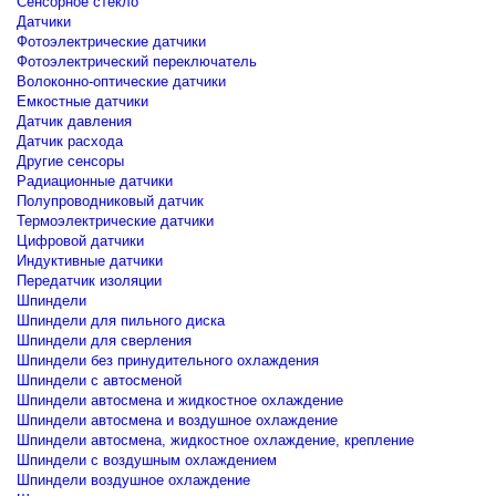
Сенсорное стекло
Датчики
Фотоэлектрические датчики
Фотоэлектрический переключатель
Волоконно-оптические датчики
Емкостные датчики
Датчик давления
Датчик расхода
Другие сенсоры
Радиационные датчики
Полупроводниковый датчик
Термоэлектрические датчики
Цифровой датчики
Индуктивные датчики
Передатчик изоляции
Шпиндели
Шпиндели для пильного диска
Шпиндели для сверления
Шпиндели без принудительного охлаждения
Шпиндели с автосменой
Шпиндели автосмена и жидкостное охлаждение
Шпиндели автосмена и воздушное охлаждение
Шпиндели автосмена, жидкостное охлаждение, крепление
Шпиндели с воздушным охлаждением
Шпиндели воздушное охлаждение