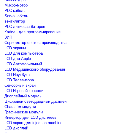
Микро-мотор
PLC кабель
Servo-кабель
вентилятор
PLC литиевая батарея
Кабель для программирования
ЗИП
Сервомотор снято с производства
LCD экраны
LCD для компьютера
LCD для Apple
LCD Автомобильный
LCD Медицинского оборудования
LCD Ноутбука
LCD Телевизора
Сенсорный экран
LCD Игровой консоли
Дисплейный модуль
Цифровой светодиодный дисплей
Сharacter модули
Графические модули
Инвертор для LCD дисплеев
LCD экран для injection machine
LCD дисплей