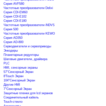
Серия AVF580
Частотные преобразователи Delixi
Серия CDI-EM60
Серия CDI-E102
Серия CDI-E180
Частотные преобразователи iNDVS
Серия 500
Частотные преобразователи KEWO
Серия AD350
Серия AD-800
Серводвигатели и сервоприводы
Энкодеры
Планетарные редукторы
Шаговые двигатели, драйвера
PLC
HMI, сенсорные экраны
57"Сенсорный Экран
8'Touch Экран
104"Сенсорный Экран
Другие HMI
7"Сенсорный Экран
Защитные пленки для lcd экранов
Соединительный кабель
Touch-стекло
Аксессуары