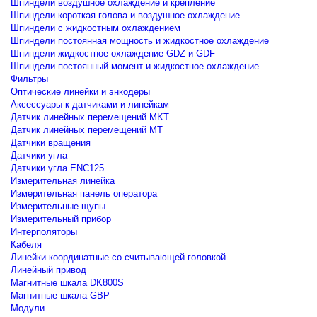
Шпиндели воздушное охлаждение и крепление
Шпиндели короткая голова и воздушное охлаждение
Шпиндели с жидкостным охлаждением
Шпиндели постоянная мощность и жидкостное охлаждение
Шпиндели жидкостное охлаждение GDZ и GDF
Шпиндели постоянный момент и жидкостное охлаждение
Фильтры
Оптические линейки и энкодеры
Аксессуары к датчиками и линейкам
Датчик линейных перемещений MKT
Датчик линейных перемещений MT
Датчики вращения
Датчики угла
Датчики угла ENC125
Измерительная линейка
Измерительная панель оператора
Измерительные щупы
Измерительный прибор
Интерполяторы
Кабеля
Линейки координатные со считывающей головкой
Линейный привод
Магнитные шкала DK800S
Магнитные шкала GBP
Модули