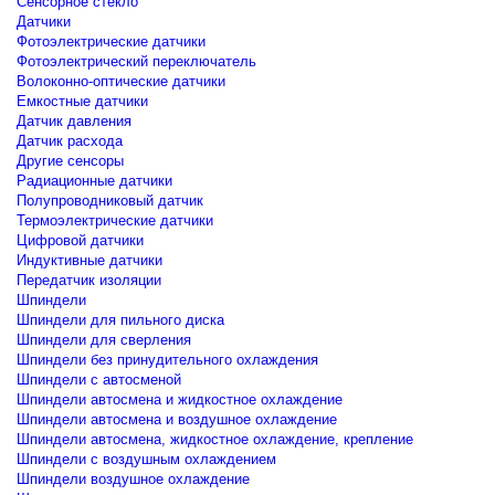
Сенсорное стекло
Датчики
Фотоэлектрические датчики
Фотоэлектрический переключатель
Волоконно-оптические датчики
Емкостные датчики
Датчик давления
Датчик расхода
Другие сенсоры
Радиационные датчики
Полупроводниковый датчик
Термоэлектрические датчики
Цифровой датчики
Индуктивные датчики
Передатчик изоляции
Шпиндели
Шпиндели для пильного диска
Шпиндели для сверления
Шпиндели без принудительного охлаждения
Шпиндели с автосменой
Шпиндели автосмена и жидкостное охлаждение
Шпиндели автосмена и воздушное охлаждение
Шпиндели автосмена, жидкостное охлаждение, крепление
Шпиндели с воздушным охлаждением
Шпиндели воздушное охлаждение