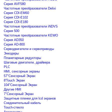
Серия AVF580
Частотные преобразователи Delixi
Серия CDI-EM60
Серия CDI-E102
Серия CDI-E180
Частотные преобразователи iNDVS
Серия 500
Частотные преобразователи KEWO
Серия AD350
Серия AD-800
Серводвигатели и сервоприводы
Энкодеры
Планетарные редукторы
Шаговые двигатели, драйвера
PLC
HMI, сенсорные экраны
57"Сенсорный Экран
8'Touch Экран
104"Сенсорный Экран
Другие HMI
7"Сенсорный Экран
Защитные пленки для lcd экранов
Соединительный кабель
Touch-стекло
Аксессуары