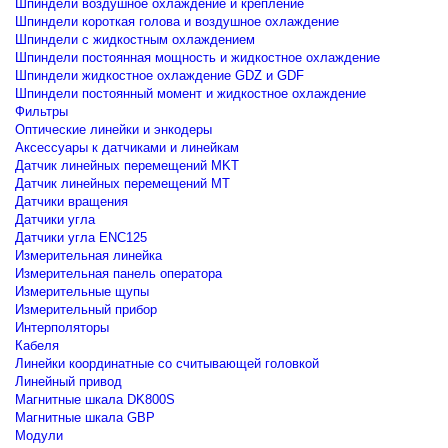
Шпиндели воздушное охлаждение и крепление
Шпиндели короткая голова и воздушное охлаждение
Шпиндели с жидкостным охлаждением
Шпиндели постоянная мощность и жидкостное охлаждение
Шпиндели жидкостное охлаждение GDZ и GDF
Шпиндели постоянный момент и жидкостное охлаждение
Фильтры
Оптические линейки и энкодеры
Аксессуары к датчиками и линейкам
Датчик линейных перемещений MKT
Датчик линейных перемещений MT
Датчики вращения
Датчики угла
Датчики угла ENC125
Измерительная линейка
Измерительная панель оператора
Измерительные щупы
Измерительный прибор
Интерполяторы
Кабеля
Линейки координатные со считывающей головкой
Линейный привод
Магнитные шкала DK800S
Магнитные шкала GBP
Модули