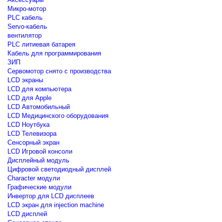
Микро-мотор
PLC кабель
Servo-кабель
вентилятор
PLC литиевая батарея
Кабель для программирования
ЗИП
Сервомотор снято с производства
LCD экраны
LCD для компьютера
LCD для Apple
LCD Автомобильный
LCD Медицинского оборудования
LCD Ноутбука
LCD Телевизора
Сенсорный экран
LCD Игровой консоли
Дисплейный модуль
Цифровой светодиодный дисплей
Сharacter модули
Графические модули
Инвертор для LCD дисплеев
LCD экран для injection machine
LCD дисплей