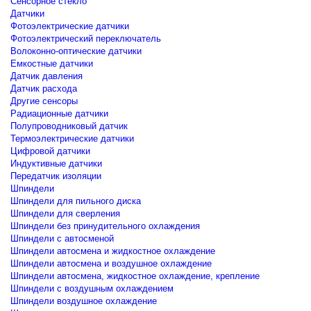
Сенсорное стекло
Датчики
Фотоэлектрические датчики
Фотоэлектрический переключатель
Волоконно-оптические датчики
Емкостные датчики
Датчик давления
Датчик расхода
Другие сенсоры
Радиационные датчики
Полупроводниковый датчик
Термоэлектрические датчики
Цифровой датчики
Индуктивные датчики
Передатчик изоляции
Шпиндели
Шпиндели для пильного диска
Шпиндели для сверления
Шпиндели без принудительного охлаждения
Шпиндели с автосменой
Шпиндели автосмена и жидкостное охлаждение
Шпиндели автосмена и воздушное охлаждение
Шпиндели автосмена, жидкостное охлаждение, крепление
Шпиндели с воздушным охлаждением
Шпиндели воздушное охлаждение