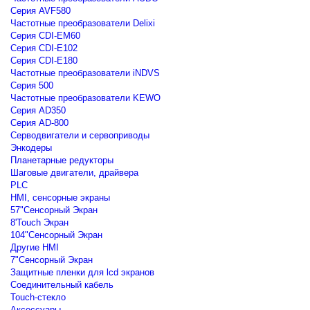
Серия AVF580
Частотные преобразователи Delixi
Серия CDI-EM60
Серия CDI-E102
Серия CDI-E180
Частотные преобразователи iNDVS
Серия 500
Частотные преобразователи KEWO
Серия AD350
Серия AD-800
Серводвигатели и сервоприводы
Энкодеры
Планетарные редукторы
Шаговые двигатели, драйвера
PLC
HMI, сенсорные экраны
57"Сенсорный Экран
8'Touch Экран
104"Сенсорный Экран
Другие HMI
7"Сенсорный Экран
Защитные пленки для lcd экранов
Соединительный кабель
Touch-стекло
Аксессуары