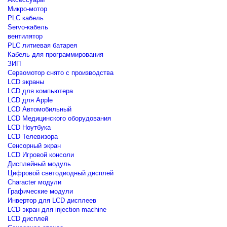
Микро-мотор
PLC кабель
Servo-кабель
вентилятор
PLC литиевая батарея
Кабель для программирования
ЗИП
Сервомотор снято с производства
LCD экраны
LCD для компьютера
LCD для Apple
LCD Автомобильный
LCD Медицинского оборудования
LCD Ноутбука
LCD Телевизора
Сенсорный экран
LCD Игровой консоли
Дисплейный модуль
Цифровой светодиодный дисплей
Сharacter модули
Графические модули
Инвертор для LCD дисплеев
LCD экран для injection machine
LCD дисплей