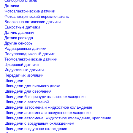
Сенсорное стекло
Датчики
Фотоэлектрические датчики
Фотоэлектрический переключатель
Волоконно-оптические датчики
Емкостные датчики
Датчик давления
Датчик расхода
Другие сенсоры
Радиационные датчики
Полупроводниковый датчик
Термоэлектрические датчики
Цифровой датчики
Индуктивные датчики
Передатчик изоляции
Шпиндели
Шпиндели для пильного диска
Шпиндели для сверления
Шпиндели без принудительного охлаждения
Шпиндели с автосменой
Шпиндели автосмена и жидкостное охлаждение
Шпиндели автосмена и воздушное охлаждение
Шпиндели автосмена, жидкостное охлаждение, крепление
Шпиндели с воздушным охлаждением
Шпиндели воздушное охлаждение