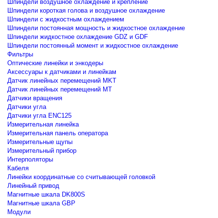
Шпиндели воздушное охлаждение и крепление
Шпиндели короткая голова и воздушное охлаждение
Шпиндели с жидкостным охлаждением
Шпиндели постоянная мощность и жидкостное охлаждение
Шпиндели жидкостное охлаждение GDZ и GDF
Шпиндели постоянный момент и жидкостное охлаждение
Фильтры
Оптические линейки и энкодеры
Аксессуары к датчиками и линейкам
Датчик линейных перемещений MKT
Датчик линейных перемещений MT
Датчики вращения
Датчики угла
Датчики угла ENC125
Измерительная линейка
Измерительная панель оператора
Измерительные щупы
Измерительный прибор
Интерполяторы
Кабеля
Линейки координатные со считывающей головкой
Линейный привод
Магнитные шкала DK800S
Магнитные шкала GBP
Модули