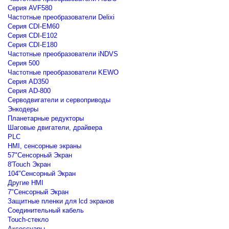
Серия AVF580
Частотные преобразователи Delixi
Серия CDI-EM60
Серия CDI-E102
Серия CDI-E180
Частотные преобразователи iNDVS
Серия 500
Частотные преобразователи KEWO
Серия AD350
Серия AD-800
Серводвигатели и сервоприводы
Энкодеры
Планетарные редукторы
Шаговые двигатели, драйвера
PLC
HMI, сенсорные экраны
57"Сенсорный Экран
8'Touch Экран
104"Сенсорный Экран
Другие HMI
7"Сенсорный Экран
Защитные пленки для lcd экранов
Соединительный кабель
Touch-стекло
Аксессуары