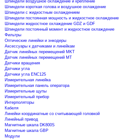
Шпиндели воздушное охлаждение и крепление
Шпиндели короткая голова и воздушное охлаждение
Шпиндели с жидкостным охлаждением
Шпиндели постоянная мощность и жидкостное охлаждение
Шпиндели жидкостное охлаждение GDZ и GDF
Шпиндели постоянный момент и жидкостное охлаждение
Фильтры
Оптические линейки и энкодеры
Аксессуары к датчиками и линейкам
Датчик линейных перемещений MKT
Датчик линейных перемещений MT
Датчики вращения
Датчики угла
Датчики угла ENC125
Измерительная линейка
Измерительная панель оператора
Измерительные щупы
Измерительный прибор
Интерполяторы
Кабеля
Линейки координатные со считывающей головкой
Линейный привод
Магнитные шкала DK800S
Магнитные шкала GBP
Модули