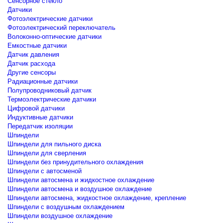
Сенсорное стекло
Датчики
Фотоэлектрические датчики
Фотоэлектрический переключатель
Волоконно-оптические датчики
Емкостные датчики
Датчик давления
Датчик расхода
Другие сенсоры
Радиационные датчики
Полупроводниковый датчик
Термоэлектрические датчики
Цифровой датчики
Индуктивные датчики
Передатчик изоляции
Шпиндели
Шпиндели для пильного диска
Шпиндели для сверления
Шпиндели без принудительного охлаждения
Шпиндели с автосменой
Шпиндели автосмена и жидкостное охлаждение
Шпиндели автосмена и воздушное охлаждение
Шпиндели автосмена, жидкостное охлаждение, крепление
Шпиндели с воздушным охлаждением
Шпиндели воздушное охлаждение