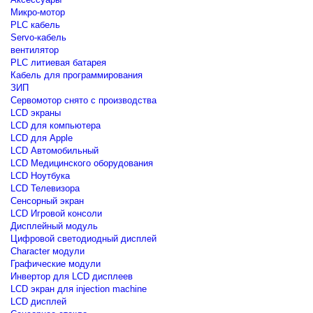
Микро-мотор
PLC кабель
Servo-кабель
вентилятор
PLC литиевая батарея
Кабель для программирования
ЗИП
Сервомотор снято с производства
LCD экраны
LCD для компьютера
LCD для Apple
LCD Автомобильный
LCD Медицинского оборудования
LCD Ноутбука
LCD Телевизора
Сенсорный экран
LCD Игровой консоли
Дисплейный модуль
Цифровой светодиодный дисплей
Сharacter модули
Графические модули
Инвертор для LCD дисплеев
LCD экран для injection machine
LCD дисплей