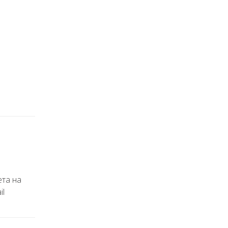
ета на
il