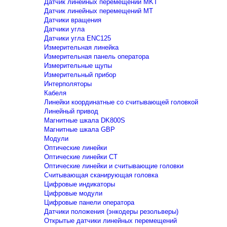
Датчик линейных перемещений MKT
Датчик линейных перемещений MT
Датчики вращения
Датчики угла
Датчики угла ENC125
Измерительная линейка
Измерительная панель оператора
Измерительные щупы
Измерительный прибор
Интерполяторы
Кабеля
Линейки координатные со считывающей головкой
Линейный привод
Магнитные шкала DK800S
Магнитные шкала GBP
Модули
Оптические линейки
Оптические линейки CT
Оптические линейки и считывающие головки
Считывающая сканирующая головка
Цифровые индикаторы
Цифровые модули
Цифровые панели оператора
Датчики положения (энкодеры резольверы)
Открытые датчики линейных перемещений