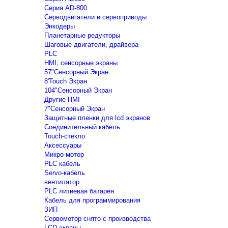
Серия AD-800
Серводвигатели и сервоприводы
Энкодеры
Планетарные редукторы
Шаговые двигатели, драйвера
PLC
HMI, сенсорные экраны
57"Сенсорный Экран
8'Touch Экран
104"Сенсорный Экран
Другие HMI
7"Сенсорный Экран
Защитные пленки для lcd экранов
Соединительный кабель
Touch-стекло
Аксессуары
Микро-мотор
PLC кабель
Servo-кабель
вентилятор
PLC литиевая батарея
Кабель для программирования
ЗИП
Сервомотор снято с производства
LCD экраны