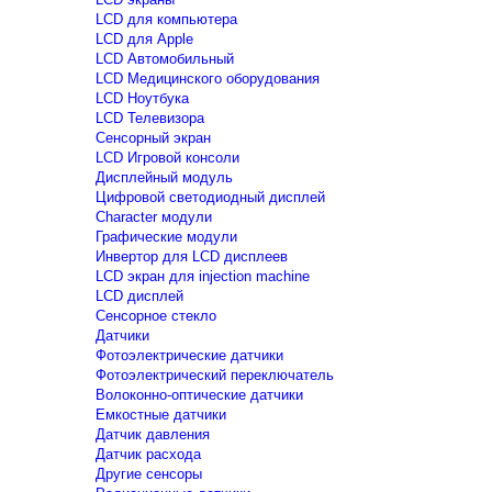
LCD для компьютера
LCD для Apple
LCD Автомобильный
LCD Медицинского оборудования
LCD Ноутбука
LCD Телевизора
Сенсорный экран
LCD Игровой консоли
Дисплейный модуль
Цифровой светодиодный дисплей
Сharacter модули
Графические модули
Инвертор для LCD дисплеев
LCD экран для injection machine
LCD дисплей
Сенсорное стекло
Датчики
Фотоэлектрические датчики
Фотоэлектрический переключатель
Волоконно-оптические датчики
Емкостные датчики
Датчик давления
Датчик расхода
Другие сенсоры