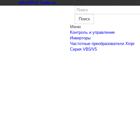
к)
info@PLC-Trade.ru
Доп. офис: Ростов-на-Дону 8 (863) 
Поиск
Меню
Контроль и управление
Инверторы
Частотные преобразователи Xinje
Cерия VB5/V5