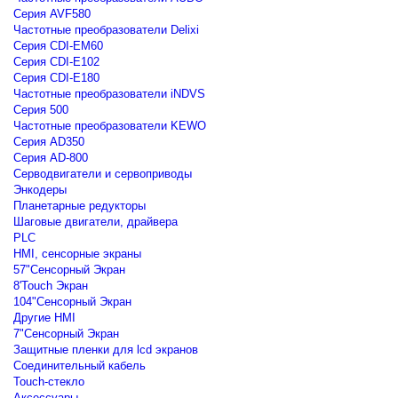
Серия AVF580
Частотные преобразователи Delixi
Серия CDI-EM60
Серия CDI-E102
Серия CDI-E180
Частотные преобразователи iNDVS
Серия 500
Частотные преобразователи KEWO
Серия AD350
Серия AD-800
Серводвигатели и сервоприводы
Энкодеры
Планетарные редукторы
Шаговые двигатели, драйвера
PLC
HMI, сенсорные экраны
57"Сенсорный Экран
8'Touch Экран
104"Сенсорный Экран
Другие HMI
7"Сенсорный Экран
Защитные пленки для lcd экранов
Соединительный кабель
Touch-стекло
Аксессуары