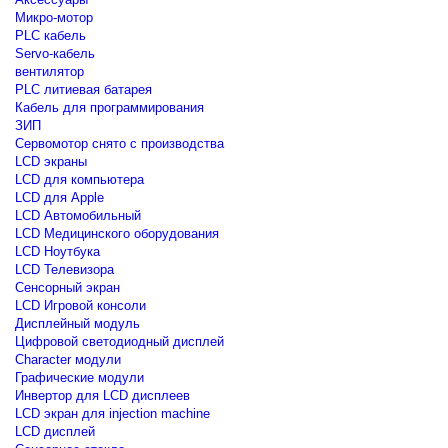
Микро-мотор
PLC кабель
Servo-кабель
вентилятор
PLC литиевая батарея
Кабель для программирования
ЗИП
Сервомотор снято с производства
LCD экраны
LCD для компьютера
LCD для Apple
LCD Автомобильный
LCD Медицинского оборудования
LCD Ноутбука
LCD Телевизора
Сенсорный экран
LCD Игровой консоли
Дисплейный модуль
Цифровой светодиодный дисплей
Сharacter модули
Графические модули
Инвертор для LCD дисплеев
LCD экран для injection machine
LCD дисплей