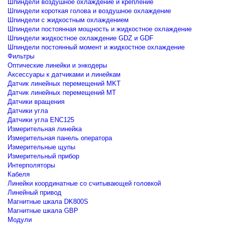
Шпиндели воздушное охлаждение и крепление
Шпиндели короткая голова и воздушное охлаждение
Шпиндели с жидкостным охлаждением
Шпиндели постоянная мощность и жидкостное охлаждение
Шпиндели жидкостное охлаждение GDZ и GDF
Шпиндели постоянный момент и жидкостное охлаждение
Фильтры
Оптические линейки и энкодеры
Аксессуары к датчиками и линейкам
Датчик линейных перемещений MKT
Датчик линейных перемещений MT
Датчики вращения
Датчики угла
Датчики угла ENC125
Измерительная линейка
Измерительная панель оператора
Измерительные щупы
Измерительный прибор
Интерполяторы
Кабеля
Линейки координатные со считывающей головкой
Линейный привод
Магнитные шкала DK800S
Магнитные шкала GBP
Модули