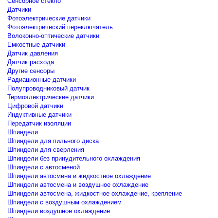
Сенсорное стекло
Датчики
Фотоэлектрические датчики
Фотоэлектрический переключатель
Волоконно-оптические датчики
Емкостные датчики
Датчик давления
Датчик расхода
Другие сенсоры
Радиационные датчики
Полупроводниковый датчик
Термоэлектрические датчики
Цифровой датчики
Индуктивные датчики
Передатчик изоляции
Шпиндели
Шпиндели для пильного диска
Шпиндели для сверления
Шпиндели без принудительного охлаждения
Шпиндели с автосменой
Шпиндели автосмена и жидкостное охлаждение
Шпиндели автосмена и воздушное охлаждение
Шпиндели автосмена, жидкостное охлаждение, крепление
Шпиндели с воздушным охлаждением
Шпиндели воздушное охлаждение