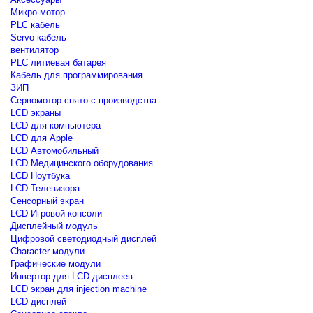
Микро-мотор
PLC кабель
Servo-кабель
вентилятор
PLC литиевая батарея
Кабель для программирования
ЗИП
Сервомотор снято с производства
LCD экраны
LCD для компьютера
LCD для Apple
LCD Автомобильный
LCD Медицинского оборудования
LCD Ноутбука
LCD Телевизора
Сенсорный экран
LCD Игровой консоли
Дисплейный модуль
Цифровой светодиодный дисплей
Сharacter модули
Графические модули
Инвертор для LCD дисплеев
LCD экран для injection machine
LCD дисплей