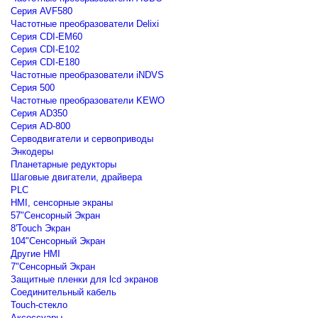
Серия AVF580
Частотные преобразователи Delixi
Серия CDI-EM60
Серия CDI-E102
Серия CDI-E180
Частотные преобразователи iNDVS
Серия 500
Частотные преобразователи KEWO
Серия AD350
Серия AD-800
Серводвигатели и сервоприводы
Энкодеры
Планетарные редукторы
Шаговые двигатели, драйвера
PLC
HMI, сенсорные экраны
57"Сенсорный Экран
8'Touch Экран
104"Сенсорный Экран
Другие HMI
7"Сенсорный Экран
Защитные пленки для lcd экранов
Соединительный кабель
Touch-стекло
Аксессуары