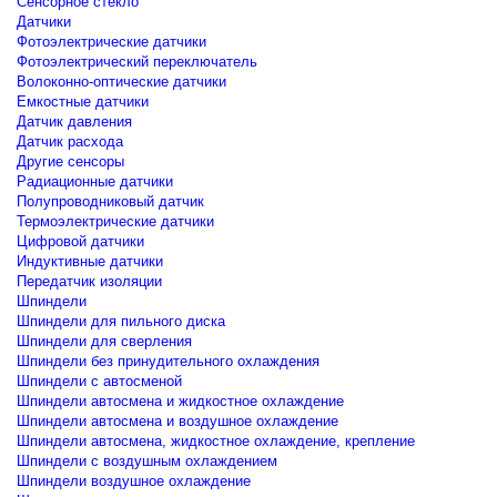
Сенсорное стекло
Датчики
Фотоэлектрические датчики
Фотоэлектрический переключатель
Волоконно-оптические датчики
Емкостные датчики
Датчик давления
Датчик расхода
Другие сенсоры
Радиационные датчики
Полупроводниковый датчик
Термоэлектрические датчики
Цифровой датчики
Индуктивные датчики
Передатчик изоляции
Шпиндели
Шпиндели для пильного диска
Шпиндели для сверления
Шпиндели без принудительного охлаждения
Шпиндели с автосменой
Шпиндели автосмена и жидкостное охлаждение
Шпиндели автосмена и воздушное охлаждение
Шпиндели автосмена, жидкостное охлаждение, крепление
Шпиндели с воздушным охлаждением
Шпиндели воздушное охлаждение