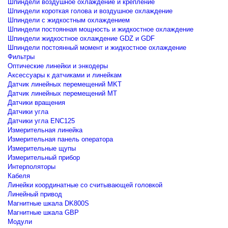
Шпиндели воздушное охлаждение и крепление
Шпиндели короткая голова и воздушное охлаждение
Шпиндели с жидкостным охлаждением
Шпиндели постоянная мощность и жидкостное охлаждение
Шпиндели жидкостное охлаждение GDZ и GDF
Шпиндели постоянный момент и жидкостное охлаждение
Фильтры
Оптические линейки и энкодеры
Аксессуары к датчиками и линейкам
Датчик линейных перемещений MKT
Датчик линейных перемещений MT
Датчики вращения
Датчики угла
Датчики угла ENC125
Измерительная линейка
Измерительная панель оператора
Измерительные щупы
Измерительный прибор
Интерполяторы
Кабеля
Линейки координатные со считывающей головкой
Линейный привод
Магнитные шкала DK800S
Магнитные шкала GBP
Модули