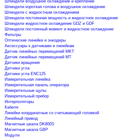
Шпиндели воздушное охлаждение и крепление
Шпиндели короткая голова и воздушное охлаждение
Шпиндели с жидкостным охлаждением
Шпиндели постоянная мощность и жидкостное охлаждение
Шпиндели жидкостное охлаждение GDZ и GDF
Шпиндели постоянный момент и жидкостное охлаждение
Фильтры
Оптические линейки и энкодеры
Аксессуары к датчиками и линейкам
Датчик линейных перемещений MKT
Датчик линейных перемещений MT
Датчики вращения
Датчики угла
Датчики угла ENC125
Измерительная линейка
Измерительная панель оператора
Измерительные щупы
Измерительный прибор
Интерполяторы
Кабеля
Линейки координатные со считывающей головкой
Линейный привод
Магнитные шкала DK800S
Магнитные шкала GBP
Модули