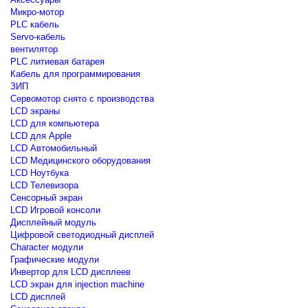
Микро-мотор
PLC кабель
Servo-кабель
вентилятор
PLC литиевая батарея
Кабель для программирования
ЗИП
Сервомотор снято с производства
LCD экраны
LCD для компьютера
LCD для Apple
LCD Автомобильный
LCD Медицинского оборудования
LCD Ноутбука
LCD Телевизора
Сенсорный экран
LCD Игровой консоли
Дисплейный модуль
Цифровой светодиодный дисплей
Сharacter модули
Графические модули
Инвертор для LCD дисплеев
LCD экран для injection machine
LCD дисплей