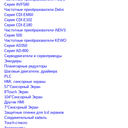
Серия AVF580
Частотные преобразователи Delixi
Серия CDI-EM60
Серия CDI-E102
Серия CDI-E180
Частотные преобразователи iNDVS
Серия 500
Частотные преобразователи KEWO
Серия AD350
Серия AD-800
Серводвигатели и сервоприводы
Энкодеры
Планетарные редукторы
Шаговые двигатели, драйвера
PLC
HMI, сенсорные экраны
57"Сенсорный Экран
8'Touch Экран
104"Сенсорный Экран
Другие HMI
7"Сенсорный Экран
Защитные пленки для lcd экранов
Соединительный кабель
Touch-стекло
Аксессуары