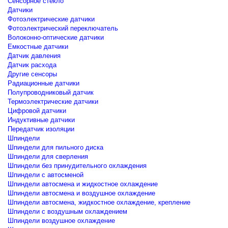
Сенсорное стекло
Датчики
Фотоэлектрические датчики
Фотоэлектрический переключатель
Волоконно-оптические датчики
Емкостные датчики
Датчик давления
Датчик расхода
Другие сенсоры
Радиационные датчики
Полупроводниковый датчик
Термоэлектрические датчики
Цифровой датчики
Индуктивные датчики
Передатчик изоляции
Шпиндели
Шпиндели для пильного диска
Шпиндели для сверления
Шпиндели без принудительного охлаждения
Шпиндели с автосменой
Шпиндели автосмена и жидкостное охлаждение
Шпиндели автосмена и воздушное охлаждение
Шпиндели автосмена, жидкостное охлаждение, крепление
Шпиндели с воздушным охлаждением
Шпиндели воздушное охлаждение