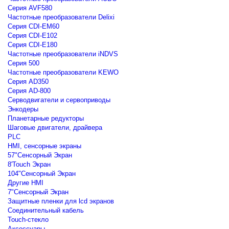
Серия AVF580
Частотные преобразователи Delixi
Серия CDI-EM60
Серия CDI-E102
Серия CDI-E180
Частотные преобразователи iNDVS
Серия 500
Частотные преобразователи KEWO
Серия AD350
Серия AD-800
Серводвигатели и сервоприводы
Энкодеры
Планетарные редукторы
Шаговые двигатели, драйвера
PLC
HMI, сенсорные экраны
57"Сенсорный Экран
8'Touch Экран
104"Сенсорный Экран
Другие HMI
7"Сенсорный Экран
Защитные пленки для lcd экранов
Соединительный кабель
Touch-стекло
Аксессуары