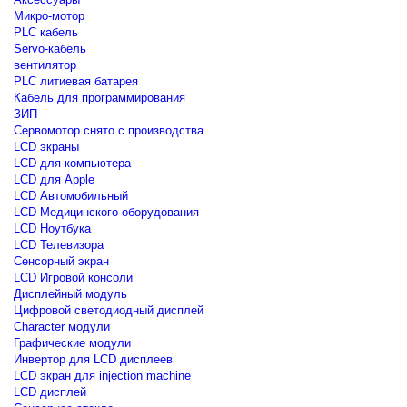
Микро-мотор
PLC кабель
Servo-кабель
вентилятор
PLC литиевая батарея
Кабель для программирования
ЗИП
Сервомотор снято с производства
LCD экраны
LCD для компьютера
LCD для Apple
LCD Автомобильный
LCD Медицинского оборудования
LCD Ноутбука
LCD Телевизора
Сенсорный экран
LCD Игровой консоли
Дисплейный модуль
Цифровой светодиодный дисплей
Сharacter модули
Графические модули
Инвертор для LCD дисплеев
LCD экран для injection machine
LCD дисплей