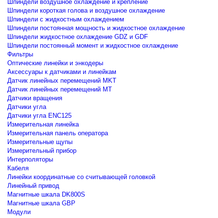
Шпиндели воздушное охлаждение и крепление
Шпиндели короткая голова и воздушное охлаждение
Шпиндели с жидкостным охлаждением
Шпиндели постоянная мощность и жидкостное охлаждение
Шпиндели жидкостное охлаждение GDZ и GDF
Шпиндели постоянный момент и жидкостное охлаждение
Фильтры
Оптические линейки и энкодеры
Аксессуары к датчиками и линейкам
Датчик линейных перемещений MKT
Датчик линейных перемещений MT
Датчики вращения
Датчики угла
Датчики угла ENC125
Измерительная линейка
Измерительная панель оператора
Измерительные щупы
Измерительный прибор
Интерполяторы
Кабеля
Линейки координатные со считывающей головкой
Линейный привод
Магнитные шкала DK800S
Магнитные шкала GBP
Модули