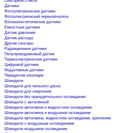
Сенсорное стекло
Датчики
Фотоэлектрические датчики
Фотоэлектрический переключатель
Волоконно-оптические датчики
Емкостные датчики
Датчик давления
Датчик расхода
Другие сенсоры
Радиационные датчики
Полупроводниковый датчик
Термоэлектрические датчики
Цифровой датчики
Индуктивные датчики
Передатчик изоляции
Шпиндели
Шпиндели для пильного диска
Шпиндели для сверления
Шпиндели без принудительного охлаждения
Шпиндели с автосменой
Шпиндели автосмена и жидкостное охлаждение
Шпиндели автосмена и воздушное охлаждение
Шпиндели автосмена, жидкостное охлаждение, крепление
Шпиндели с воздушным охлаждением
Шпиндели воздушное охлаждение