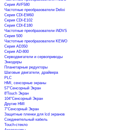
Серия AVF580
Частотные преобразователи Delixi
Серия CDI-EM60
Серия CDI-E102
Серия CDI-E180
Частотные преобразователи iNDVS
Серия 500
Частотные преобразователи KEWO
Серия AD350
Серия AD-800
Серводвигатели и сервоприводы
Энкодеры
Планетарные редукторы
Шаговые двигатели, драйвера
PLC
HMI, сенсорные экраны
57"Сенсорный Экран
8'Touch Экран
104"Сенсорный Экран
Другие HMI
7"Сенсорный Экран
Защитные пленки для lcd экранов
Соединительный кабель
Touch-стекло
Аксессуары