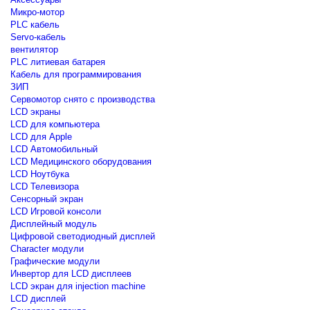
Микро-мотор
PLC кабель
Servo-кабель
вентилятор
PLC литиевая батарея
Кабель для программирования
ЗИП
Сервомотор снято с производства
LCD экраны
LCD для компьютера
LCD для Apple
LCD Автомобильный
LCD Медицинского оборудования
LCD Ноутбука
LCD Телевизора
Сенсорный экран
LCD Игровой консоли
Дисплейный модуль
Цифровой светодиодный дисплей
Сharacter модули
Графические модули
Инвертор для LCD дисплеев
LCD экран для injection machine
LCD дисплей