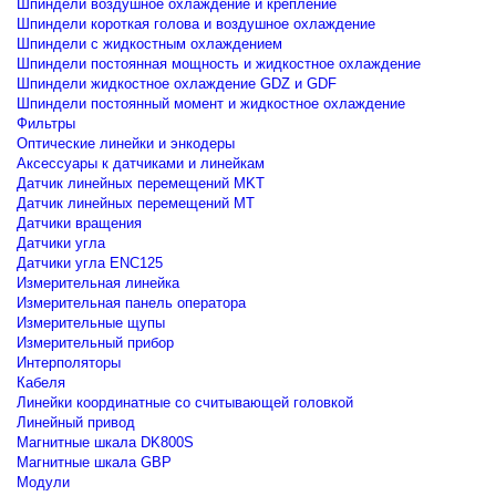
Шпиндели воздушное охлаждение и крепление
Шпиндели короткая голова и воздушное охлаждение
Шпиндели с жидкостным охлаждением
Шпиндели постоянная мощность и жидкостное охлаждение
Шпиндели жидкостное охлаждение GDZ и GDF
Шпиндели постоянный момент и жидкостное охлаждение
Фильтры
Оптические линейки и энкодеры
Аксессуары к датчиками и линейкам
Датчик линейных перемещений MKT
Датчик линейных перемещений MT
Датчики вращения
Датчики угла
Датчики угла ENC125
Измерительная линейка
Измерительная панель оператора
Измерительные щупы
Измерительный прибор
Интерполяторы
Кабеля
Линейки координатные со считывающей головкой
Линейный привод
Магнитные шкала DK800S
Магнитные шкала GBP
Модули