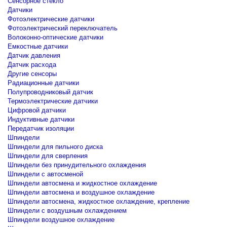
Сенсорное стекло
Датчики
Фотоэлектрические датчики
Фотоэлектрический переключатель
Волоконно-оптические датчики
Емкостные датчики
Датчик давления
Датчик расхода
Другие сенсоры
Радиационные датчики
Полупроводниковый датчик
Термоэлектрические датчики
Цифровой датчики
Индуктивные датчики
Передатчик изоляции
Шпиндели
Шпиндели для пильного диска
Шпиндели для сверления
Шпиндели без принудительного охлаждения
Шпиндели с автосменой
Шпиндели автосмена и жидкостное охлаждение
Шпиндели автосмена и воздушное охлаждение
Шпиндели автосмена, жидкостное охлаждение, крепление
Шпиндели с воздушным охлаждением
Шпиндели воздушное охлаждение