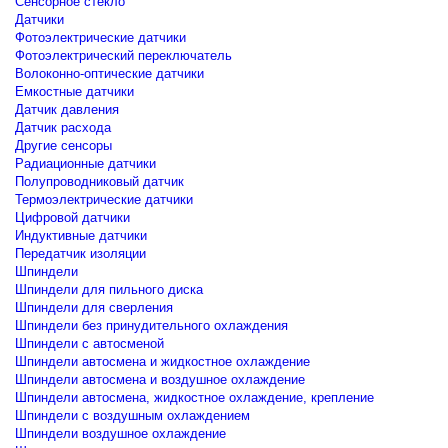
Сенсорное стекло
Датчики
Фотоэлектрические датчики
Фотоэлектрический переключатель
Волоконно-оптические датчики
Емкостные датчики
Датчик давления
Датчик расхода
Другие сенсоры
Радиационные датчики
Полупроводниковый датчик
Термоэлектрические датчики
Цифровой датчики
Индуктивные датчики
Передатчик изоляции
Шпиндели
Шпиндели для пильного диска
Шпиндели для сверления
Шпиндели без принудительного охлаждения
Шпиндели с автосменой
Шпиндели автосмена и жидкостное охлаждение
Шпиндели автосмена и воздушное охлаждение
Шпиндели автосмена, жидкостное охлаждение, крепление
Шпиндели с воздушным охлаждением
Шпиндели воздушное охлаждение