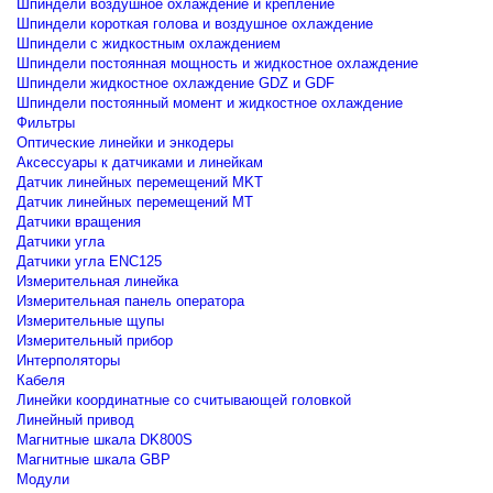
Шпиндели воздушное охлаждение и крепление
Шпиндели короткая голова и воздушное охлаждение
Шпиндели с жидкостным охлаждением
Шпиндели постоянная мощность и жидкостное охлаждение
Шпиндели жидкостное охлаждение GDZ и GDF
Шпиндели постоянный момент и жидкостное охлаждение
Фильтры
Оптические линейки и энкодеры
Аксессуары к датчиками и линейкам
Датчик линейных перемещений MKT
Датчик линейных перемещений MT
Датчики вращения
Датчики угла
Датчики угла ENC125
Измерительная линейка
Измерительная панель оператора
Измерительные щупы
Измерительный прибор
Интерполяторы
Кабеля
Линейки координатные со считывающей головкой
Линейный привод
Магнитные шкала DK800S
Магнитные шкала GBP
Модули