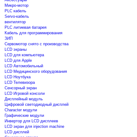
Микро-мотор
PLC кабель
Servo-кабель
вентилятор
PLC литиевая батарея
Кабель для программирования
ЗИП
Сервомотор снято с производства
LCD экраны
LCD для компьютера
LCD для Apple
LCD Автомобильный
LCD Медицинского оборудования
LCD Ноутбука
LCD Телевизора
Сенсорный экран
LCD Игровой консоли
Дисплейный модуль
Цифровой светодиодный дисплей
Сharacter модули
Графические модули
Инвертор для LCD дисплеев
LCD экран для injection machine
LCD дисплей