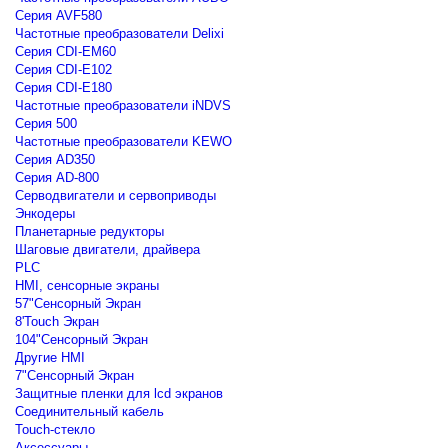
Серия AVF580
Частотные преобразователи Delixi
Серия CDI-EM60
Серия CDI-E102
Серия CDI-E180
Частотные преобразователи iNDVS
Серия 500
Частотные преобразователи KEWO
Серия AD350
Серия AD-800
Серводвигатели и сервоприводы
Энкодеры
Планетарные редукторы
Шаговые двигатели, драйвера
PLC
HMI, сенсорные экраны
57"Сенсорный Экран
8'Touch Экран
104"Сенсорный Экран
Другие HMI
7"Сенсорный Экран
Защитные пленки для lcd экранов
Соединительный кабель
Touch-стекло
Аксессуары