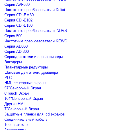
Серия AVF580
Частотные преобразователи Delixi
Серия CDI-EM60
Серия CDI-E102
Серия CDI-E180
Частотные преобразователи iNDVS
Серия 500
Частотные преобразователи KEWO
Серия AD350
Серия AD-800
Серводвигатели и сервоприводы
Энкодеры
Планетарные редукторы
Шаговые двигатели, драйвера
PLC
HMI, сенсорные экраны
57"Сенсорный Экран
8'Touch Экран
104"Сенсорный Экран
Другие HMI
7"Сенсорный Экран
Защитные пленки для lcd экранов
Соединительный кабель
Touch-стекло
Аксессуары