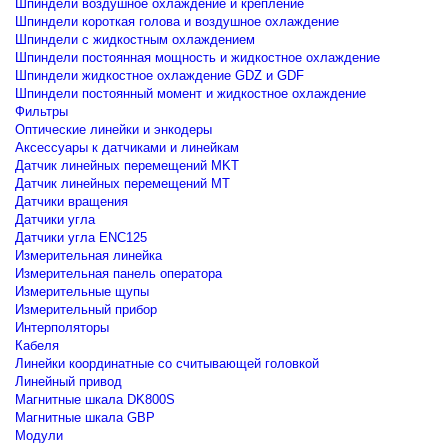
Шпиндели воздушное охлаждение и крепление
Шпиндели короткая голова и воздушное охлаждение
Шпиндели с жидкостным охлаждением
Шпиндели постоянная мощность и жидкостное охлаждение
Шпиндели жидкостное охлаждение GDZ и GDF
Шпиндели постоянный момент и жидкостное охлаждение
Фильтры
Оптические линейки и энкодеры
Аксессуары к датчиками и линейкам
Датчик линейных перемещений MKT
Датчик линейных перемещений MT
Датчики вращения
Датчики угла
Датчики угла ENC125
Измерительная линейка
Измерительная панель оператора
Измерительные щупы
Измерительный прибор
Интерполяторы
Кабеля
Линейки координатные со считывающей головкой
Линейный привод
Магнитные шкала DK800S
Магнитные шкала GBP
Модули