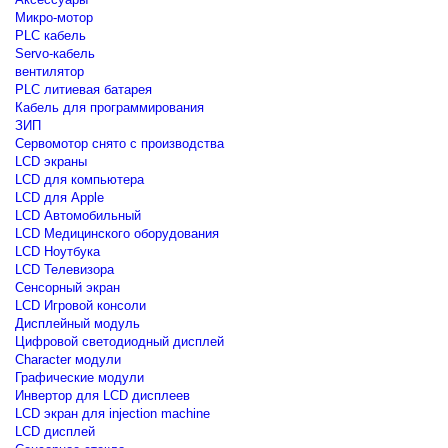
Микро-мотор
PLC кабель
Servo-кабель
вентилятор
PLC литиевая батарея
Кабель для программирования
ЗИП
Сервомотор снято с производства
LCD экраны
LCD для компьютера
LCD для Apple
LCD Автомобильный
LCD Медицинского оборудования
LCD Ноутбука
LCD Телевизора
Сенсорный экран
LCD Игровой консоли
Дисплейный модуль
Цифровой светодиодный дисплей
Сharacter модули
Графические модули
Инвертор для LCD дисплеев
LCD экран для injection machine
LCD дисплей