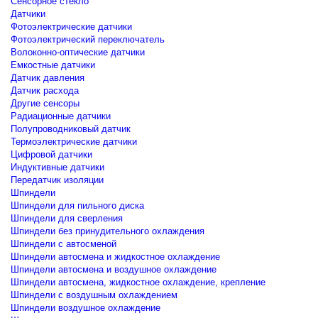
Сенсорное стекло
Датчики
Фотоэлектрические датчики
Фотоэлектрический переключатель
Волоконно-оптические датчики
Емкостные датчики
Датчик давления
Датчик расхода
Другие сенсоры
Радиационные датчики
Полупроводниковый датчик
Термоэлектрические датчики
Цифровой датчики
Индуктивные датчики
Передатчик изоляции
Шпиндели
Шпиндели для пильного диска
Шпиндели для сверления
Шпиндели без принудительного охлаждения
Шпиндели с автосменой
Шпиндели автосмена и жидкостное охлаждение
Шпиндели автосмена и воздушное охлаждение
Шпиндели автосмена, жидкостное охлаждение, крепление
Шпиндели с воздушным охлаждением
Шпиндели воздушное охлаждение